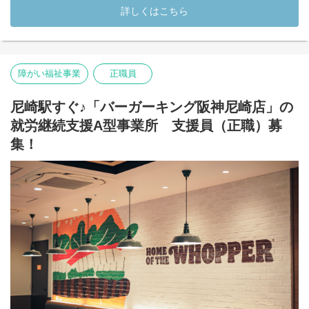
ハンバーガーづくりの補助や、商品の受け渡し、店内の片付けな
詳しくはこちら
ど、店舗運営に関わるお仕事を担当していただきます。
「飲食店で働いたことがない」
「接客は少し不安」
「久しぶりのお仕事で心配」
障がい福祉事業
正職員
そんな方もご安心ください。
世界基準のわかりやすいマニュアルと、支援員・店舗スタッフの
尼崎駅すぐ♪「バーガーキング阪神尼崎店」の
サポートがあるので、できることから少しずつスタートできま
就労継続支援A型事業所 支援員（正職）募
す。はじめは洗い物や後片付け、簡単な調理補助などから慣れて
いき、少しずつ接客や商品づくりにもチャレンジできます。
集！
実際の店舗で、一般のお客様と関わりながら働けるため、一般就
労に向けて必要な「働く力」「接客スキル」「チームで協力する
力」を身につけることができます。
食事補助もあり、バーガーキングならではの雰囲気を感じなが
ら、楽しく前向きに働ける環境です◎