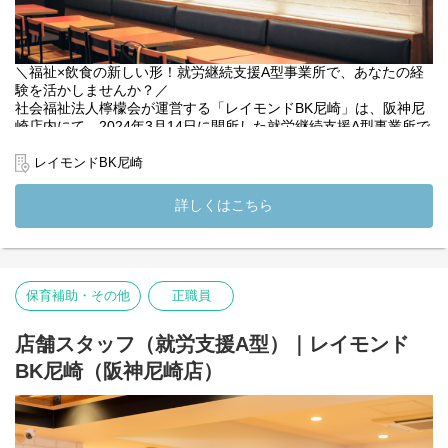
＼福祉×飲食の新しい形！就労継続支援A型事業所で、あなたの経
験を活かしませんか？／
社会福祉法人檸檬会が運営する「レイモンドBK尼崎」は、阪神尼
崎店内にて、2024年3月14日に開所した就労継続支援A型事業所で
す。
レイモンドBK尼崎
世界的に有名なハンバーガーチェーン「バーガーキング」とのコ
ラボレーションにより、障がいのある方々が一般就労に近い形で
詳しくはこちら
働ける環境を提供しています。飲食の現場で実際の業務に取り組
みながら、利用者の方が社会で活躍する力を身につけていける、
新しい就労支援の形です。
檸檬会としても福祉と飲食を掛け合わせた取り組みを進める中
保育補助・その他
正職員
で、現場での支援体制をさらに充実させるため、このたび「支援
員」を募集しています。利用者の方一人ひとりの個性やペースに
寄り添いながら日々の業務をサポートし、「できた！」という達
店舗スタッフ（就労支援A型）｜レイモンド
成感や「働くって楽しい」という気持ちを引き出す大切な役割で
BK尼崎（阪神尼崎店）
す。
安心して働ける環境と、自分らしく活躍できる未来。そのどちら
も大切にした職場づくりを、あなたの支援の力で一緒に実現して
いきませんか？