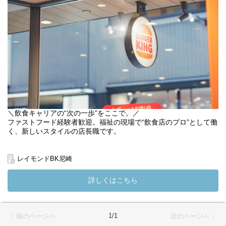
◎主な業務内容
・個別支援計画の作成・見直し・モニタリング
・利用者さまとの定期面談・日常的な相談対応
・支援員への助言、支援方針の共有
・関係機関・ご家族との連携
・各種記録・書類作成
店舗状況に応じた簡単なレジ対応などの現場サポート
店舗スタッフ・支援員と連携しながら、
「福祉」と「現場」の間をつなぐ存在として活躍していただきま
す。
ハンバーガーショップで勤務する利用者さまのイキイキとした表
＼飲食キャリアの“次の一歩”をここで。／
情を見れるのが一番のやりがいです。
ファストフード経験者歓迎。福祉の現場で“飲食店のプロ”として働
く、新しいスタイルの店長職です。
利用者さまが就労を継続し、自立した生活が送れるよう必要な支
援をおこないます。
飲食店のスキルを活かして、「誰かの人生にプラスを与える仕
定員は２０名で、店舗職員、スタッフと協力しあいながら働くこ
事」をしませんか？私たちは、就労継続支援A型事業を行う社会福
レイモンドBK尼崎
とができます♪
祉法人です。一般的な飲食店とは異なり、店舗自体が“就労支援の
お話だけでも大歓迎です！どうぞお気軽にご応募ください◎
現場”となっているのが特徴。
詳しくはこちら
このバーガーキング阪神尼崎店も、まさにその一つ。
*:.,.:*インクルーシブな社会の実現に向け、新しい「就労継続支援A
型事業所」*:.,.:*
スタッフには障がいのある方も在籍し、店舗運営に関わるあらゆ
保育園の運営や障がい者福祉事業などを行う社会福祉法人 檸檬会
る業務を日々実践しています。あなたにはその現場を、バーガー
1/1
〈 前のページへ
次のページへ 〉
は、株式会社ビーケージャパンホールディングスにフランチャイ
キングのクオリティを保ちつつ、チームを導く店長として運営し