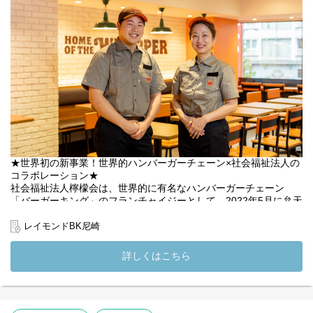
【職員の1週間のシフト例】
下記はシフト例です。
シフトの中で有給休暇5日以上取得可能です★
◎職員A
月：12～21時
火：12～21時
水：10～19時
木：お休み
金：9～18時
土：9～18時
日：お休み
◎職員B
★世界初の新事業！世界的ハンバーガーチェーン×社会福祉法人の
月：12～21時
コラボレーション★
火：9～18時
社会福祉法人檸檬会は、世界的に有名なハンバーガーチェーン
水：お休み
「バーガーキング」のフランチャイジーとして、2022年5月に弁天
木：お休み
町駅直結「大阪ベイタワー」に1号店を開設しました。
金：12～21時
そして1号店に続き、阪神尼崎駅すぐ（徒歩1分）の好立地に、
レイモンドBK尼崎
土：12～21時
2024年3月「レイモンドBK尼崎（阪神尼崎店）」を2店舗目として
日：11～20時
OPENいたしました！
詳しくはこちら
当施設は、社会福祉法人が運営する“就労支援型”の飲食店。
(変更の範囲）法人の定める業務
店舗運営を通じて、障がいのある方々が「働く力」を身につけ、
社会で活躍していくことを支える新しい取り組みです。
飲食業界で培ってきた接客・調理・店舗運営の経験を活かしなが