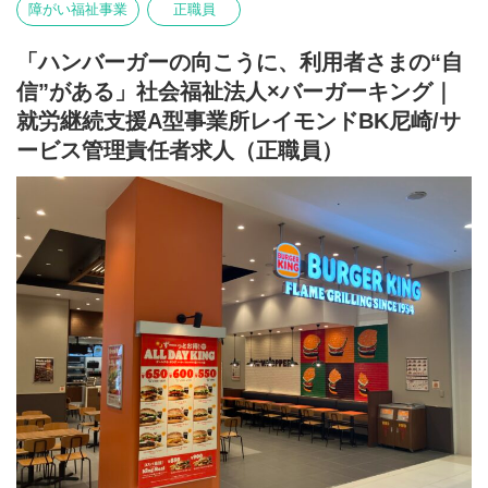
障がい福祉事業
正職員
ら、
利用者さんの成長を支える“支援”の視点も身につけられる環境で
す。
「ハンバーガーの向こうに、利用者さまの“自
信”がある」社会福祉法人×バーガーキング｜
「飲食の仕事を続けながら、福祉のキャリアにも挑戦したい」
「店舗づくりだけでなく、人の成長に関わる仕事がしたい」
就労継続支援A型事業所レイモンドBK尼崎/サ
そんな方にぴったりの職場です。
ービス管理責任者求人（正職員）
条件面についても、これまでの経験・スキルをしっかり考慮いた
します◎
社会福祉法人ならではの安定した基盤のもと、新しい飲食の形を
一緒につくっていきませんか？
【職員の1週間のシフト例】
下記はシフト例です。
シフトの中で有給休暇5日以上取得可能です★
◎職員A
月：12～21時
火：12～21時
水：10～19時
木：お休み
金：9～18時
土：9～18時
日：お休み
◎職員B