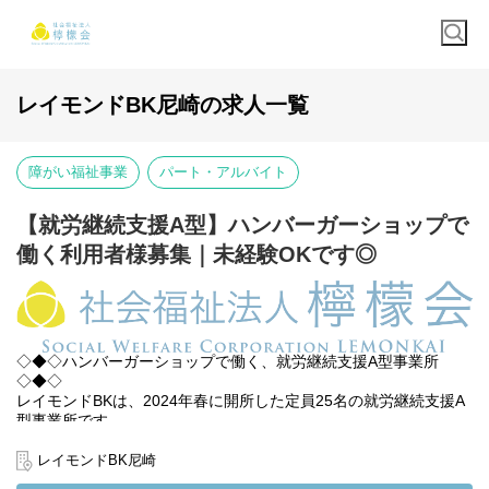
レイモンドBK尼崎の求人一覧
障がい福祉事業
パート・アルバイト
【就労継続支援A型】ハンバーガーショップで
働く利用者様募集｜未経験OKです◎
◇◆◇ハンバーガーショップで働く、就労継続支援A型事業所
◇◆◇
レイモンドBKは、2024年春に開所した定員25名の就労継続支援A
型事業所です。
お仕事の舞台は、世界的に有名なハンバーガーショップ「バーガ
レイモンドBK尼崎
ーキング」。