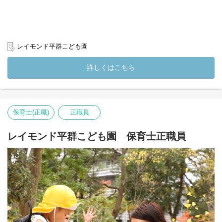
◆安心ポイント
・調理師が常駐していて複数のスタッフで調理するので、分から
ないことはすぐに聞けます
・担当を分けて進めるので、一人で抱え込むことはありません
・未経験・ブランクありの方も歓迎（丁寧にお教えします）
レイモンド平群こども園
◆こんな方にぴったり
・家事や料理の経験を活かして働きたい
詳しくはこちら
・安定してしっかり働きたい
・子どもが好きで、食を通じて成長を支えたい
(変更の範囲）法人の定める業務
保育士(正職)
正職員
レイモンド平群こども園 保育士正職員