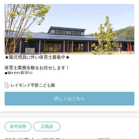
◇◆【私たちが大切にしていること】◇◆
檸檬会のビジョンは「本当に子どものための保育を」。
乳児の育児担当保育や、コーナー保育の導入を行うことで、子ど
も一人ひとりの気持ちに寄り添うような保育を行っています♪
1日のスケジュールを保育者が決めて、「これから◎◎の時間で
す」と指示を出す「大人の都合の保育」ではなく、子どもが様々
なものに興味を持ち、自分たちで考えて行動できるような、「子
どもの主体性を大切にする保育」を実現しています。
(変更の範囲）法人の定める業務
★園児増員に伴い保育士募集中★
保育士業務全般をお任せします！
■遊びの見守り
■食事・着脱・排泄のサポート
■活動や行事のフォロー
レイモンド平群こども園
■清掃・除菌等
■担任保育士のサポｰト
詳しくはこちら
など…
★求める人物像★
・大人主導の保育ではなく、子ども主体の保育をしたい方
・子どもの「なんだろう」を一緒に考えられる方
新卒採用
正職員
・子どもと一緒に楽しめる方
・子ども・保護者・職員など相手の立場に立って考動できる方