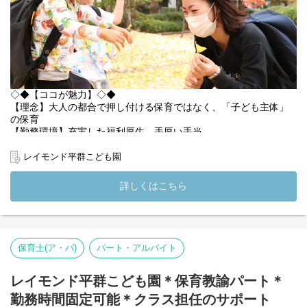
◇◆【ココが魅力】◇◆
【理念】大人の都合で押し付ける保育ではなく、「子ども主体」
の保育
【勤務環境】充実した福利厚生、手厚い手当
【地域一丸となったコミュニティ】高齢者・障がい者・子どもた
ちの関わり
レイモンド平群こども園
【相談しやすい環境】全国の檸檬会職員と繋がるSNSも
詳しくはこちら
*:.,.:*幼保連携型認定こども園*:.,.:*
ーーーーーーーーーー
令和6年4月に開園した「レイモンド平群こども園」。
0～5歳児の子どもたちを、定員数85名でお預かり園です。
自然豊かな環境でありながらも、通勤アクセス抜群の好立地◎
保育士(ア・パ)
パート・アルバイト
広く、設備も整った新しい施設で、子どもたちを毎日お出迎えし
ております♪
「レイモンド平群こども園」で、子ども主体の保育を一緒に行い
レイモンド平群こども園＊保育教諭パート＊
ませんか？
勤務時間固定可能＊クラス担任のサポート