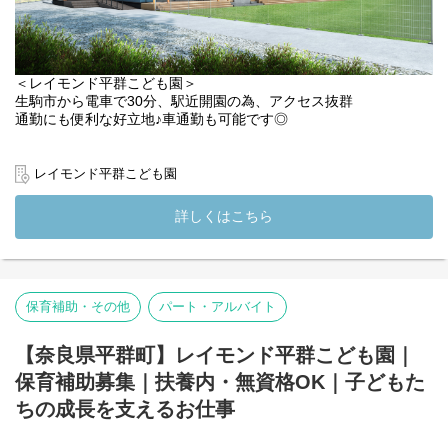
＜レイモンド平群こども園＞
生駒市から電車で30分、駅近開園の為、アクセス抜群
通勤にも便利な好立地♪車通勤も可能です◎
＜調理スタッフ募集中♪＞
無資格・未経験OKの調理補助パートを募集しています。
レイモンド平群こども園
子どもたちの「おいしい！」の笑顔を支える、あたたかいお仕事
です◎
詳しくはこちら
当園では毎日、給食を複数名のチームで協力して調理していま
す。
献立や手順は決まっているので、難しい作業や味付けを考える必
要はありません。
保育補助・その他
パート・アルバイト
◆お仕事内容（調理補助）
・野菜のカット、計量など下ごしらえ
【奈良県平群町】レイモンド平群こども園｜
・盛り付け、配膳準備
保育補助募集｜扶養内・無資格OK｜子どもた
・食器洗浄、片付け、清掃 など
※まずはできることからスタート。慣れるまでは先輩が横で一緒
ちの成長を支えるお仕事
に作業します◎