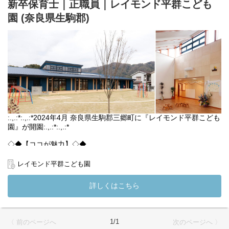
新卒保育士｜正職員｜レイモンド平群こども
あなたも是非、あなたらしく、一緒に保育をしてみませんか？
園 (奈良県生駒郡)
「大人の都合の保育」ではなく、子どもの「なんだろう？」を大
切にした「主体性を伸ばす保育」に興味がある方、ぜひご応募く
ださい◎
ピアノスキルは不問です。入職後の練習やノルマは一切ございま
せんので、苦手な方も安心してご応募ください
まずは、園見学からでもOK
お気軽にお声がけください。
(変更の範囲）法人の定める業務
:.,.:*:.,.:*2024年4月 奈良県生駒郡三郷町に『レイモンド平群こども
園』が開園:.,.:*:.,.:*
◇◆【ココが魅力】◇◆
*:.,.:*令和6年4月新規開園*:.,.:*
【理念】大人の都合で押し付ける保育ではなく、「子ども主体」
レイモンド平群こども園
の保育
【勤務環境】充実した福利厚生、手厚い手当
詳しくはこちら
【地域一丸となったコミュニティ】高齢者・障がい者・子どもた
ちの関わり
【相談しやすい環境】全国の檸檬会職員と繋がるSNSも
1/1
〈 前のページへ
次のページへ 〉
レイモンド平群こども園では園見学も実施しております◎