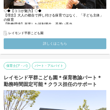
◇◆【ココが魅力】◇◆
【理念】大人の都合で押し付ける保育ではなく、「子ども主体」
の保育
【勤務環境】充実した福利厚生、手厚い手当
【地域一丸となったコミュニティ】高齢者・障がい者・子どもた
ちの関わり
レイモンド平群こども園
【相談しやすい環境】全国の檸檬会職員と繋がるSNSも
詳しくはこちら
*:.,.:*幼保連携型認定こども園*:.,.:*
ーーーーーーーーーー
令和6年4月に開園した「レイモンド平群こども園」。
0～5歳児の子どもたちを、定員数85名でお預かり園です。
自然豊かな環境でありながらも、通勤アクセス抜群の好立地◎
保育士(ア・パ)
パート・アルバイト
広く、設備も整った新しい施設で、子どもたちを毎日お出迎えし
ております♪
「レイモンド平群こども園」で、子ども主体の保育を一緒に行い
レイモンド平群こども園＊保育教諭パート＊
ませんか？
勤務時間固定可能＊クラス担任のサポート
◇◆【私たちが大切にしていること】◇◆
檸檬会のビジョンは「本当に子どものための保育を」。
乳児の育児担当保育や、コーナー保育の導入を行うことで、子ど
も一人ひとりの気持ちに寄り添うような保育を行っています♪
1日のスケジュールを保育者が決めて、「これから◎◎の時間で