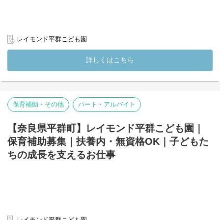
行います◎
新規開園だからこそ設備も充実◎
職員同士で意見を出し合いながらより良い園づくりを目指しま
す。
レイモンド平群こども園
檸檬会の保育を知ってみたい方は、近隣施設への見学も可能です♪
お気軽にお問い合わせくださいね。ご応募お待ちしております◎
詳しくはこちら
(変更の範囲）法人の定める業務
保育補助・その他
パート・アルバイト
【奈良県平群町】レイモンド平群こども園｜
保育補助募集｜扶養内・無資格OK｜子どもた
ちの成長を支えるお仕事