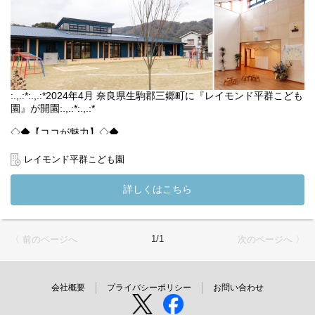
ピアノスキルは不問です。入職後の練習やノルマは一切ございま
せんので、苦手な方も安心してご応募ください
まずは、園見学からでもOK
お気軽にお声がけください。
(変更の範囲）法人の定める業務
:.,.:*:.,.:*2024年4月 奈良県生駒郡三郷町に『レイモンド平群こども
園』が開園:.,.:*:.,.:*
◇◆【ココが魅力】◇◆
*:.,.:*令和6年4月新規開園*:.,.:*
【理念】大人の都合で押し付ける保育ではなく、「子ども主体」
レイモンド平群こども園
の保育
【勤務環境】充実した福利厚生、手厚い手当
詳しくはこちら
【地域一丸となったコミュニティ】高齢者・障がい者・子どもた
ちの関わり
【相談しやすい環境】全国の檸檬会職員と繋がるSNSも
1/1
〈 前のページへ
次のページへ 〉
レイモンド平群こども園では園見学も実施しております◎
「ちょっと興味があるな～」「どんな保育をしているの？」な
ど、まずは気軽にお話を聞きに来ていただけたら嬉しいです＾
＾
会社概要
プライバシーポリシー
お問い合わせ
【内容】