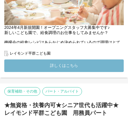
2024年4月新規開園！オープニングスタッフ大募集中です♪
新しいこども園で、給食調理のお仕事をしてみませんか？
檸檬会の給食レシピはあらかじめ決められているので調理はとて
も簡単。
子ども達の温かい昼食作りや、おやつ作りをメインでお任せしま
レイモンド平群こども園
す。
詳しくはこちら
どんな調理をしているのか、気になる方は近隣園の見学からでも
大歓迎。
実施の調理室の様子をご紹介します♪
＜レイモンド平群こども園＞
保育補助・その他
パート・アルバイト
2024年4月に奈良県生駒郡平群町に開園する「レイモンド平群こど
も園」
生駒市から電車で30分、駅近開園の為、アクセス抜群
★無資格・扶養内可★シニア世代も活躍中★
通勤にも便利な好立地♪車通勤も可能です◎
レイモンド平群こども園 用務員パート
自然豊かな環境で子どもたちが好きなことに出会い、体をいっぱ
い使って遊び、学ぶことができる、一人ひとりに合わせた保育を