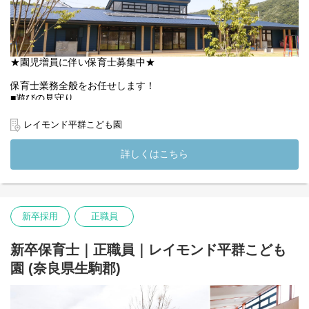
す」と指示を出す「大人の都合の保育」ではなく、子どもが様々
なものに興味を持ち、自分たちで考えて行動できるような、「子
どもの主体性を大切にする保育」を実現しています。
(変更の範囲）法人の定める業務
★園児増員に伴い保育士募集中★
保育士業務全般をお任せします！
■遊びの見守り
■食事・着脱・排泄のサポート
■活動や行事のフォロー
レイモンド平群こども園
■清掃・除菌等
■担任保育士のサポｰト
詳しくはこちら
など…
★求める人物像★
・大人主導の保育ではなく、子ども主体の保育をしたい方
・子どもの「なんだろう」を一緒に考えられる方
新卒採用
正職員
・子どもと一緒に楽しめる方
・子ども・保護者・職員など相手の立場に立って考動できる方
新卒保育士｜正職員｜レイモンド平群こども
あなたも是非、あなたらしく、一緒に保育をしてみませんか？
園 (奈良県生駒郡)
「大人の都合の保育」ではなく、子どもの「なんだろう？」を大
切にした「主体性を伸ばす保育」に興味がある方、ぜひご応募く
ださい◎