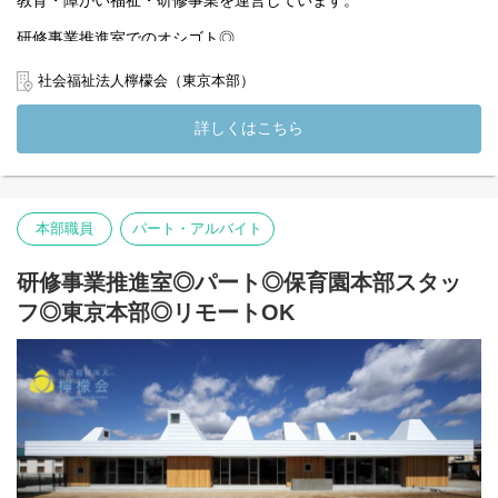
教育・障がい福祉・研修事業を運営しています。
研修事業推進室でのオシゴト◎
檸檬会が東京都から委託を受けておこなっている【東京都 保育士
社会福祉法人檸檬会（東京本部）
等キャリアアップ研修】【サービス管理責任者研修】の運営及び
企画・実施のオシゴトです◎
詳しくはこちら
【業務内容】
◎研修の企画・運営・サポート・立ち会い
◎受講者および講師との連絡・調整
◎受講者の管理・集計業務
本部職員
パート・アルバイト
◎受講者からの問合せ対応
◎受講修了書の作成
◎資料作成（Excel／Googleスプレッドシート など）
研修事業推進室◎パート◎保育園本部スタッ
◎電話・メールによる外部対応
フ◎東京本部◎リモートOK
◎業務効率化のためのツール活用（可能であればGAS等）
◎eラーニングシステムを活用したオンデマンド研修教材コンテン
ツの作成/実施
◎Zoomを活用した研修司会進行、運営業務、テクニカルサポート
等
(変更の範囲）法人の定める業務