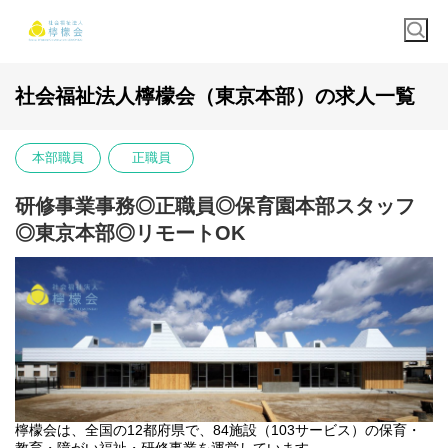
社会福祉法人檸檬会（東京本部）の求人一覧
本部職員
正職員
研修事業事務◎正職員◎保育園本部スタッフ
◎東京本部◎リモートOK
檸檬会は、全国の12都府県で、84施設（103サービス）の保育・