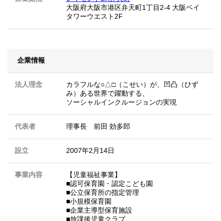
大阪府大阪市港区弁天町1丁目2-4 大阪ベイ
タワーウエスト2F
企業情報
法人理念
カラフルな○△□（こせい）が、凹凸（ひず
み）ある世界で躍動する、
ソーシャルインクルージョンの実現
代表者
理事長 前田 効多郎
設立
2007年2月14日
事業内容
【児童福祉事業】
■認可保育園・認定こども園
■公立保育所の指定管理
■小規模保育園
■企業主導型保育施設
■放課後児童クラブ