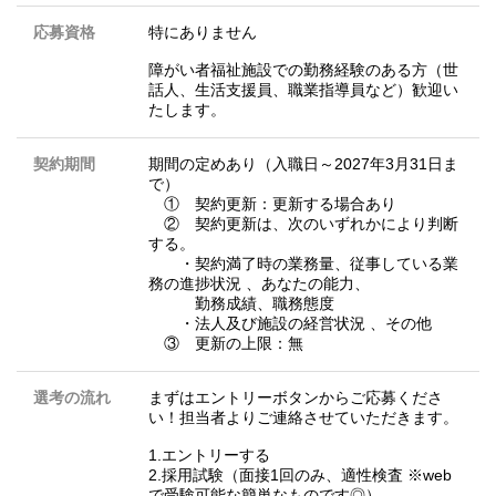
応募資格
特にありません
障がい者福祉施設での勤務経験のある方（世
話人、生活支援員、職業指導員など）歓迎い
たします。
契約期間
期間の定めあり（入職日～2027年3月31日ま
で）
① 契約更新：更新する場合あり
② 契約更新は、次のいずれかにより判断
する。
・契約満了時の業務量、従事している業
務の進捗状況 、あなたの能力、
勤務成績、職務態度
・法人及び施設の経営状況 、その他
③ 更新の上限：無
選考の流れ
まずはエントリーボタンからご応募くださ
い！担当者よりご連絡させていただきます。
1.エントリーする
2.採用試験（面接1回のみ、適性検査 ※web
で受験可能な簡単なものです◎）