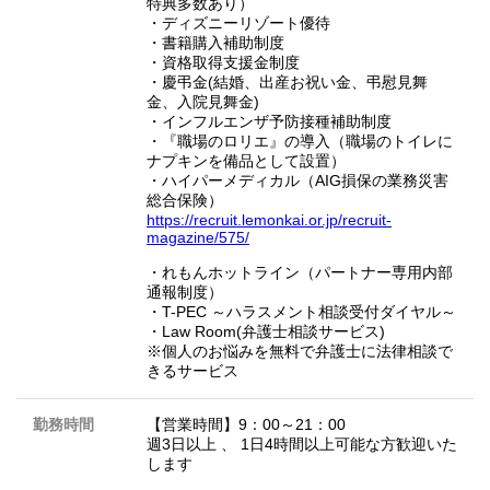
特典多数あり）
・ディズニーリゾート優待
・書籍購入補助制度
・資格取得支援金制度
・慶弔金(結婚、出産お祝い金、弔慰見舞
金、入院見舞金)
・インフルエンザ予防接種補助制度
・『職場のロリエ』の導入（職場のトイレに
ナプキンを備品として設置）
・ハイパーメディカル（AIG損保の業務災害
総合保険）
https://recruit.lemonkai.or.jp/recruit-
magazine/575/
・れもんホットライン（パートナー専用内部
通報制度）
・T-PEC ～ハラスメント相談受付ダイヤル～
・Law Room(弁護士相談サービス)
※個人のお悩みを無料で弁護士に法律相談で
きるサービス
勤務時間
【営業時間】9：00～21：00
週3日以上 、 1日4時間以上可能な方歓迎いた
します