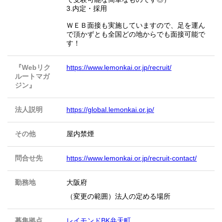
3.内定・採用
ＷＥＢ面接も実施していますので、足を運ん
で頂かずとも全国どの地からでも面接可能で
す！
『Webリク
https://www.lemonkai.or.jp/recruit/
ルートマガ
ジン』
法人説明
https://global.lemonkai.or.jp/
その他
屋内禁煙
問合せ先
https://www.lemonkai.or.jp/recruit-contact/
勤務地
大阪府
（変更の範囲）法人の定める場所
募集拠点
レイモンドBK弁天町