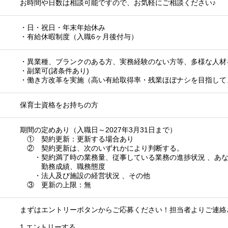
お時間や日数は相談可能ですので、お気軽にご相談ください♪
・日・祝日・年末年始休み
・有給休暇制度（入職6ヶ月後付与）
・異業種、ブランクのある方、実務経験のない方等、多様な人材
・副業可(諸条件あり)
・働き方改革を実施（高い有給取得率・残業ほぼナシを目指して
保育士資格をお持ちの方
期間の定めあり（入職日～2027年3月31日まで）
① 契約更新：更新する場合あり
② 契約更新は、次のいずれかにより判断する。
・契約満了時の業務量、従事している業務の進捗状況 、あな
勤務成績、職務態度
・法人及び施設の経営状況 、その他
③ 更新の上限：無
まずはエントリーボタンからご応募ください！担当者よりご連絡
1.エントリーする