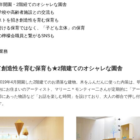
9年開園・2階経てのオシャレな園舎
学校や高齢者施設との交流も
ストを招き創造性を育む保育も
付ける保育ではなく、「子ども主体」の保育
檸檬会職員と繋がるSNSも
業務
て創造性を育む保育も★2階建てのオシャレな園舎
019年4月開園した2階建てのお洒落な建物。木をふんだんに使った内装は、
内にお住まいのアーティスト、マリーニ＊モンティー二さんが定期的に「アー
節にあった物語など「お話を楽しむ時間」を設けており、大人の都合で押し付
す。