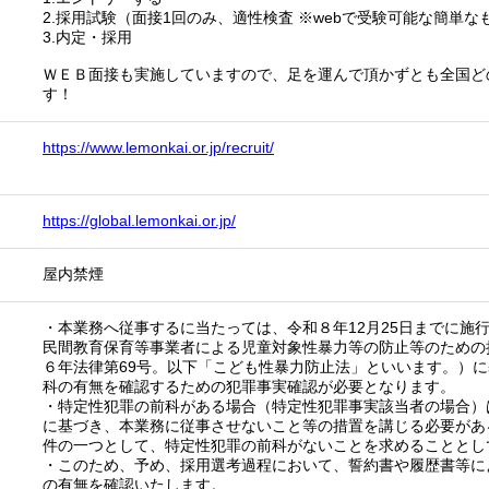
2.採用試験（面接1回のみ、適性検査 ※webで受験可能な簡単な
3.内定・採用
ＷＥＢ面接も実施していますので、足を運んで頂かずとも全国ど
す！
https://www.lemonkai.or.jp/recruit/
https://global.lemonkai.or.jp/
屋内禁煙
・本業務へ従事するに当たっては、令和８年12月25日までに施
民間教育保育等事業者による児童対象性暴力等の防止等のための
６年法律第69号。以下「こども性暴力防止法」といいます。）
科の有無を確認するための犯罪事実確認が必要となります。
・特定性犯罪の前科がある場合（特定性犯罪事実該当者の場合）
に基づき、本業務に従事させないこと等の措置を講じる必要があ
件の一つとして、特定性犯罪の前科がないことを求めることとし
・このため、予め、採用選考過程において、誓約書や履歴書等に
の有無を確認いたします。