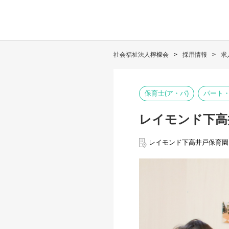
社会福祉法人檸檬会
採用情報
求
保育士(ア・パ)
パート
レイモンド下高
レイモンド下高井戸保育園