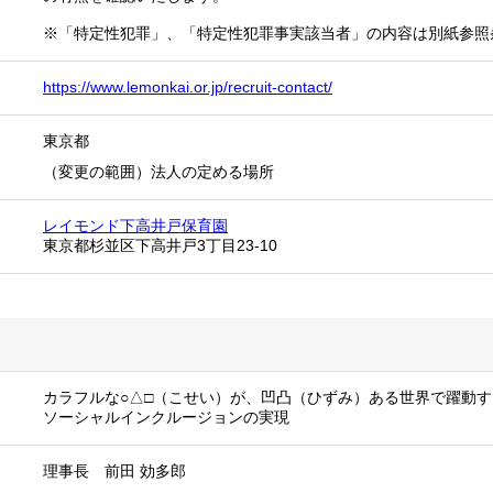
※「特定性犯罪」、「特定性犯罪事実該当者」の内容は別紙参照
https://www.lemonkai.or.jp/recruit-contact/
東京都
（変更の範囲）法人の定める場所
レイモンド下高井戸保育園
東京都杉並区下高井戸3丁目23-10
カラフルな○△□（こせい）が、凹凸（ひずみ）ある世界で躍動す
ソーシャルインクルージョンの実現
理事長 前田 効多郎