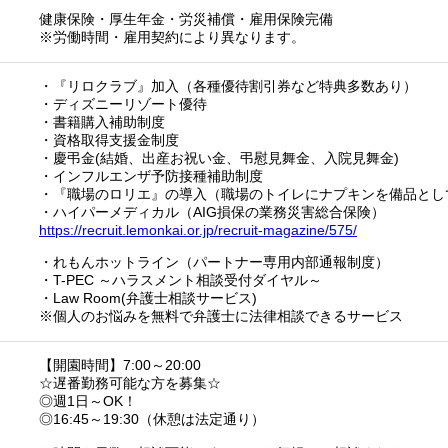
健康保険・厚生年金・労災補償・雇用保険完備
※労働時間・雇用契約により異なります。
・『リロクラブ』加入（各種優待割引券など特典多数あり）
・ディズニーリゾート優待
・書籍購入補助制度
・資格取得支援金制度
・慶弔金(結婚、出産お祝い金、弔慰見舞金、入院見舞金)
・インフルエンザ予防接種補助制度
・『職場のロリエ』の導入（職場のトイレにナプキンを備品とし
・ハイパーメディカル（AIG損保の業務災害総合保険）
https://recruit.lemonkai.or.jp/recruit-magazine/575/
・れもんホットライン（パートナー専用内部通報制度）
・T-PEC ～ハラスメント相談受付ダイヤル～
・Law Room(弁護士相談サービス)
※個人のお悩みを無料で弁護士に法律相談できるサービス
【開園時間】7:00～20:00
☆遅番勤務可能な方を募集☆
◎週1日～OK！
◎16:45～19:30（休憩は法定通り）