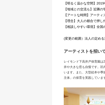
【明るく温かな空間】201
【地域との交流も】近隣の
【アートな時間】アーティ
【理念】大人の都合で押し
【相談しやすい環境】全国の
(変更の範囲）法人の定める
アーティストを招い
レイモンド下高井戸保育園は2
井や大きな窓も自慢です。区
います。また、大型絵本や季
主体」の保育を実践していま