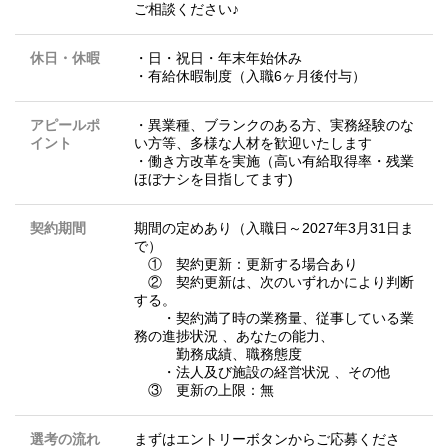
ご相談ください♪
休日・休暇
・日・祝日・年末年始休み
・有給休暇制度（入職6ヶ月後付与）
アピールポ
・異業種、ブランクのある方、実務経験のな
イント
い方等、多様な人材を歓迎いたします
・働き方改革を実施（高い有給取得率・残業
ほぼナシを目指してます)
契約期間
期間の定めあり（入職日～2027年3月31日ま
で）
① 契約更新：更新する場合あり
② 契約更新は、次のいずれかにより判断
する。
・契約満了時の業務量、従事している業
務の進捗状況 、あなたの能力、
勤務成績、職務態度
・法人及び施設の経営状況 、その他
③ 更新の上限：無
選考の流れ
まずはエントリーボタンからご応募くださ