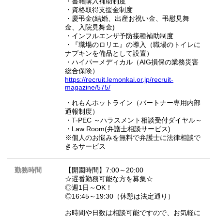
・書籍購入補助制度
・資格取得支援金制度
・慶弔金(結婚、出産お祝い金、弔慰見舞
金、入院見舞金)
・インフルエンザ予防接種補助制度
・『職場のロリエ』の導入（職場のトイレに
ナプキンを備品として設置）
・ハイパーメディカル（AIG損保の業務災害
総合保険）
https://recruit.lemonkai.or.jp/recruit-
magazine/575/
・れもんホットライン（パートナー専用内部
通報制度）
・T-PEC ～ハラスメント相談受付ダイヤル～
・Law Room(弁護士相談サービス)
※個人のお悩みを無料で弁護士に法律相談で
きるサービス
勤務時間
【開園時間】7:00～20:00
☆遅番勤務可能な方を募集☆
◎週1日～OK！
◎16:45～19:30（休憩は法定通り）
お時間や日数は相談可能ですので、お気軽に