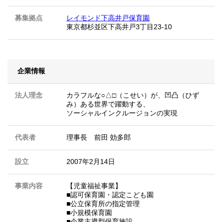
募集拠点
レイモンド下高井戸保育園
東京都杉並区下高井戸3丁目23-10
企業情報
法人理念
カラフルな○△□（こせい）が、凹凸（ひず
み）ある世界で躍動する、
ソーシャルインクルージョンの実現
代表者
理事長 前田 効多郎
設立
2007年2月14日
事業内容
【児童福祉事業】
■認可保育園・認定こども園
■公立保育所の指定管理
■小規模保育園
■企業主導型保育施設