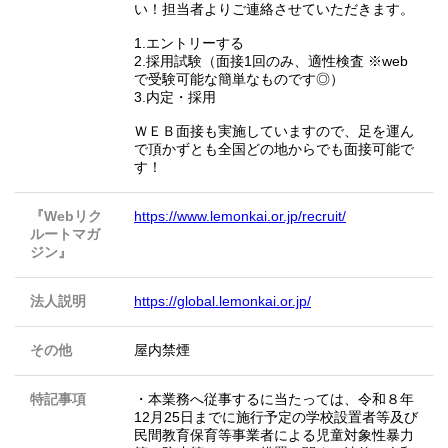
い！担当者よりご連絡させていただきます。
1.エントリーする
2.採用試験（面接1回のみ、適性検査 ※web
で受験可能な簡単なものです◎）
3.内定・採用
ＷＥＢ面接も実施していますので、足を運ん
で頂かずとも全国どの地からでも面接可能で
す！
『Webリク
https://www.lemonkai.or.jp/recruit/
ルートマガ
ジン』
法人説明
https://global.lemonkai.or.jp/
その他
屋内禁煙
特記事項
・本業務へ従事するに当たっては、令和８年
12月25日までに施行予定の学校設置者等及び
民間教育保育等事業者による児童対象性暴力