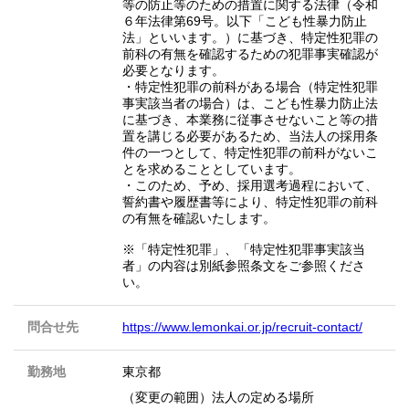
等の防止等のための措置に関する法律（令和
６年法律第69号。以下「こども性暴力防止
法」といいます。）に基づき、特定性犯罪の
前科の有無を確認するための犯罪事実確認が
必要となります。
・特定性犯罪の前科がある場合（特定性犯罪
事実該当者の場合）は、こども性暴力防止法
に基づき、本業務に従事させないこと等の措
置を講じる必要があるため、当法人の採用条
件の一つとして、特定性犯罪の前科がないこ
とを求めることとしています。
・このため、予め、採用選考過程において、
誓約書や履歴書等により、特定性犯罪の前科
の有無を確認いたします。
※「特定性犯罪」、「特定性犯罪事実該当
者」の内容は別紙参照条文をご参照くださ
い。
問合せ先
https://www.lemonkai.or.jp/recruit-contact/
勤務地
東京都
（変更の範囲）法人の定める場所