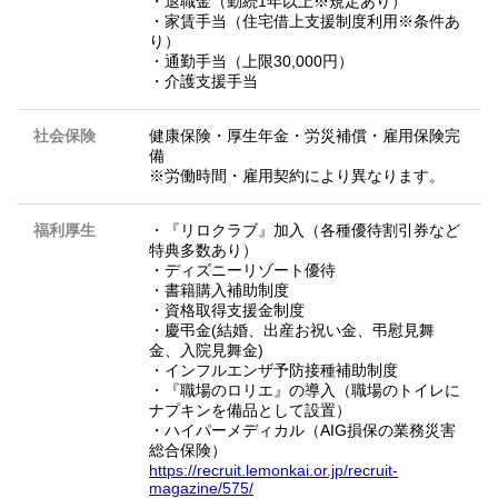
・退職金（勤続1年以上※規定あり）
・家賃手当（住宅借上支援制度利用※条件あ
り）
・通勤手当（上限30,000円）
・介護支援手当
社会保険
健康保険・厚生年金・労災補償・雇用保険完
備
※労働時間・雇用契約により異なります。
福利厚生
・『リロクラブ』加入（各種優待割引券など
特典多数あり）
・ディズニーリゾート優待
・書籍購入補助制度
・資格取得支援金制度
・慶弔金(結婚、出産お祝い金、弔慰見舞
金、入院見舞金)
・インフルエンザ予防接種補助制度
・『職場のロリエ』の導入（職場のトイレに
ナプキンを備品として設置）
・ハイパーメディカル（AIG損保の業務災害
総合保険）
https://recruit.lemonkai.or.jp/recruit-
magazine/575/