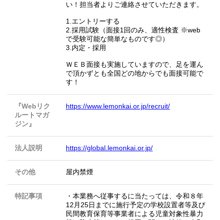
い！担当者よりご連絡させていただきます。
1.エントリーする
2.採用試験（面接1回のみ、適性検査 ※web
で受験可能な簡単なものです◎）
3.内定・採用
ＷＥＢ面接も実施していますので、足を運ん
で頂かずとも全国どの地からでも面接可能で
す！
『Webリク
https://www.lemonkai.or.jp/recruit/
ルートマガ
ジン』
法人説明
https://global.lemonkai.or.jp/
その他
屋内禁煙
特記事項
・本業務へ従事するに当たっては、令和８年
12月25日までに施行予定の学校設置者等及び
民間教育保育等事業者による児童対象性暴力