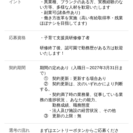
イント
・異業種、ブランクのある方、実務経験のな
い方等、多様な人材を歓迎いたします
・副業可(諸条件あり)
・働き方改革を実施（高い有給取得率・残業
ほぼナシを目指してます)
応募資格
・子育て支援員研修修了者
研修終了後、認可園で勤務歴がある方は歓迎
いたします！
契約期間
期間の定めあり（入職日～2027年3月31日ま
で）
① 契約更新：更新する場合あり
② 契約更新は、次のいずれかにより判断
する。
・契約満了時の業務量、従事している業
務の進捗状況 、あなたの能力、
勤務成績、職務態度
・法人及び施設の経営状況 、その他
③ 更新の上限：無
選考の流れ
まずはエントリーボタンからご応募くださ