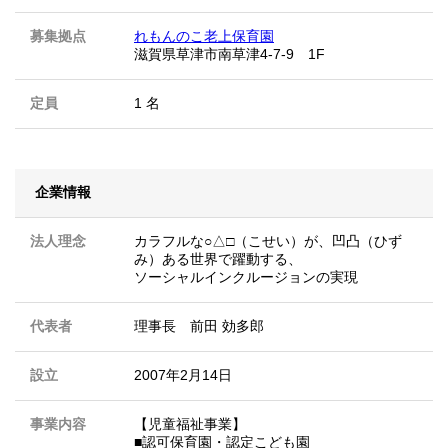
募集拠点
れもんのこ老上保育園
滋賀県草津市南草津4-7-9 1F
定員
1 名
企業情報
法人理念
カラフルな○△□（こせい）が、凹凸（ひず
み）ある世界で躍動する、
ソーシャルインクルージョンの実現
代表者
理事長 前田 効多郎
設立
2007年2月14日
事業内容
【児童福祉事業】
■認可保育園・認定こども園