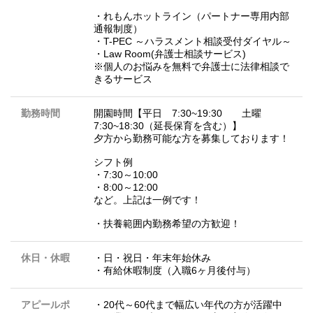
・れもんホットライン（パートナー専用内部
通報制度）
・T-PEC ～ハラスメント相談受付ダイヤル～
・Law Room(弁護士相談サービス)
※個人のお悩みを無料で弁護士に法律相談で
きるサービス
勤務時間
開園時間【平日 7:30~19:30 土曜
7:30~18:30（延長保育を含む）】
夕方から勤務可能な方を募集しております！
シフト例
・7:30～10:00
・8:00～12:00
など。上記は一例です！
・扶養範囲内勤務希望の方歓迎！
休日・休暇
・日・祝日・年末年始休み
・有給休暇制度（入職6ヶ月後付与）
アピールポ
・20代～60代まで幅広い年代の方が活躍中