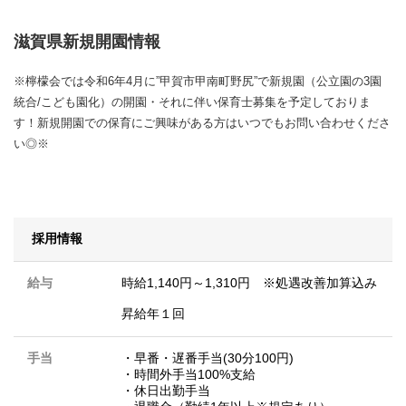
滋賀県新規開園情報
※檸檬会では令和6年4月に”甲賀市甲南町野尻”で新規園（公立園の3園
統合/こども園化）の開園・それに伴い保育士募集を予定しておりま
す！新規開園での保育にご興味がある方はいつでもお問い合わせくださ
い◎※
採用情報
給与
時給1,140円～1,310円 ※処遇改善加算込み
昇給年１回
手当
・早番・遅番手当(30分100円)
・時間外手当100%支給
・休日出勤手当