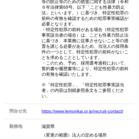
等の防止等のための措置に関する法律（令和
６年法律第69号。以下「こども性暴力防止
法」といいます。）に基づき、特定性犯罪の
前科の有無を確認するための犯罪事実確認が
必要となります。
・特定性犯罪の前科がある場合（特定性犯罪
事実該当者の場合）は、こども性暴力防止法
に基づき、本業務に従事させないこと等の措
置を講じる必要があるため、当法人の採用条
件の一つとして、特定性犯罪の前科がないこ
とを求めることとしています。
・このため、予め、採用選考過程において、
誓約書や履歴書等により、特定性犯罪の前科
の有無を確認いたします。
※「特定性犯罪」、「特定性犯罪事実該当
者」の内容は別紙参照条文をご参照くださ
い。
問合せ先
https://www.lemonkai.or.jp/recruit-contact/
勤務地
滋賀県
（変更の範囲）法人の定める場所