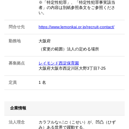
※「特定性犯罪」、「特定性犯罪事実該当
者」の内容は別紙参照条文をご参照くださ
い。
問合せ先
https://www.lemonkai.or.jp/recruit-contact/
勤務地
大阪府
（変更の範囲）法人の定める場所
募集拠点
レイモンド西淀保育園
大阪府大阪市西淀川区大野3丁目7-25
定員
1 名
企業情報
法人理念
カラフルな○△□（こせい）が、凹凸（ひず
み）ある世界で躍動する、