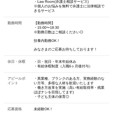
・Law Room(弁護士相談サービス)
※個人のお悩みを無料で弁護士に法律相談で
きるサービス
勤務時間
【勤務時間】
・15:00〜18:30
※勤務日数はご相談ください◎
扶養内勤務OK！
みなさまのご応募お待ちしております！
休日・休暇
・日・祝日・年末年始休み
・有給休暇制度（入職6ヶ月後付与）
アピールポ
・異業種、ブランクのある方、実務経験のな
イント
い方等、多様な人材を歓迎いたします
・働き方改革を実施（高い有給取得率・残業
ほぼナシを目指してます)
・子ども主体の保育◎
応募資格
未経験OK！