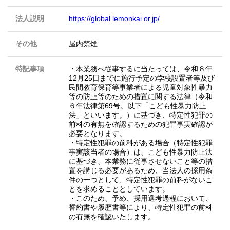
法人説明
https://global.lemonkai.or.jp/
その他
屋内禁煙
特記事項
・本業務へ従事するに当たっては、令和８年
12月25日までに施行予定の学校設置者等及び
民間教育保育等事業者による児童対象性暴力
等の防止等のための措置に関する法律（令和
６年法律第69号。以下「こども性暴力防止
法」といいます。）に基づき、特定性犯罪の
前科の有無を確認するための犯罪事実確認が
必要となります。
・特定性犯罪の前科がある場合（特定性犯罪
事実該当者の場合）は、こども性暴力防止法
に基づき、本業務に従事させないこと等の措
置を講じる必要があるため、当法人の採用条
件の一つとして、特定性犯罪の前科がないこ
とを求めることとしています。
・このため、予め、採用選考過程において、
誓約書や履歴書等により、特定性犯罪の前科
の有無を確認いたします。