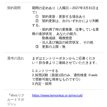
契約期間
期間の定めあり（入職日～2027年3月31日ま
で）
① 契約更新：更新する場合あり
② 契約更新は、次のいずれかにより判断
する。
・契約満了時の業務量、従事している業
務の進捗状況 、あなたの能力、
勤務成績、職務態度
・法人及び施設の経営状況 、その他
③ 更新の上限：無
選考の流れ
まずはエントリーボタンからご応募くださ
い！担当者よりご連絡させていただきます。
1.エントリーする
2.採用試験（面接1回のみ、適性検査 ※web
で受験可能な簡単なものです◎）
3.内定・採用
『Webリク
https://www.lemonkai.or.jp/recruit/
ルートマガ
ジン』