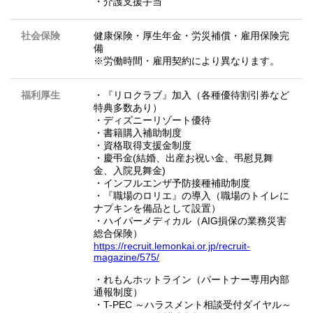
・介護支援手当
社会保険
健康保険・厚生年金・労災補償・雇用保険完
備
※労働時間・雇用契約により異なります。
福利厚生
・『リロクラブ』加入（各種優待割引券など
特典多数あり）
・ディズニーリゾート優待
・書籍購入補助制度
・資格取得支援金制度
・慶弔金(結婚、出産お祝い金、弔慰見舞
金、入院見舞金)
・インフルエンザ予防接種補助制度
・『職場のロリエ』の導入（職場のトイレに
ナプキンを備品として設置）
・ハイパーメディカル（AIG損保の業務災害
総合保険）
https://recruit.lemonkai.or.jp/recruit-
magazine/575/
・れもんホットライン（パートナー専用内部
通報制度）
・T-PEC ～ハラスメント相談受付ダイヤル～