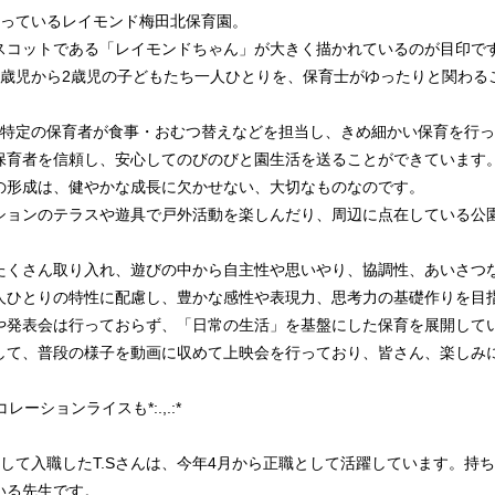
なっているレイモンド梅田北保育園。
スコットである「レイモンドちゃん」が大きく描かれているのが目印で
0歳児から2歳児の子どもたち一人ひとりを、保育士がゆったりと関わる
、特定の保育者が食事・おむつ替えなどを担当し、きめ細かい保育を行
保育者を信頼し、安心してのびのびと園生活を送ることができています
の形成は、健やかな成長に欠かせない、大切なものなのです。
ションのテラスや遊具で戸外活動を楽しんだり、周辺に点在している公
たくさん取り入れ、遊びの中から自主性や思いやり、協調性、あいさつ
人ひとりの特性に配慮し、豊かな感性や表現力、思考力の基礎作りを目
や発表会は行っておらず、「日常の生活」を基盤にした保育を展開して
して、普段の様子を動画に収めて上映会を行っており、皆さん、楽しみ
コレーションライスも*:.,.:*
して入職したT.Sさんは、今年4月から正職として活躍しています。持
いる先生です。