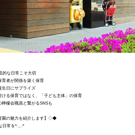
庭的な日常こそ大切
保育者が関係を築く保育
誕生日にサプライズ
付ける保育ではなく、「子ども主体」の保育
檸檬会職員と繋がるSNSも
育園の魅力を紹介します】◇◆
常を*:.,.:*