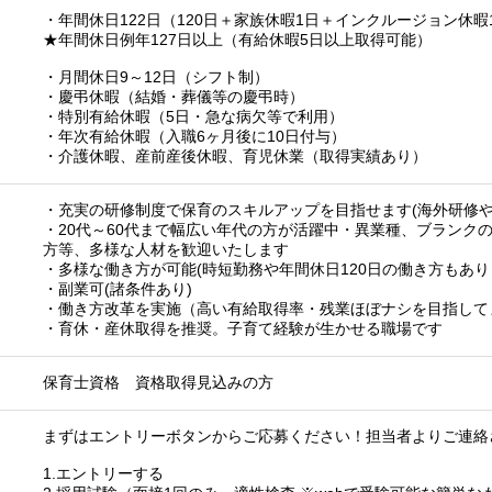
・年間休日122日（120日＋家族休暇1日＋インクルージョン休暇
★年間休日例年127日以上（有給休暇5日以上取得可能）
・月間休日9～12日（シフト制）
・慶弔休暇（結婚・葬儀等の慶弔時）
・特別有給休暇（5日・急な病欠等で利用）
・年次有給休暇（入職6ヶ月後に10日付与）
・介護休暇、産前産後休暇、育児休業（取得実績あり）
・充実の研修制度で保育のスキルアップを目指せます(海外研修や
・20代～60代まで幅広い年代の方が活躍中・異業種、ブランク
方等、多様な人材を歓迎いたします
・多様な働き方が可能(時短勤務や年間休日120日の働き方もあ
・副業可(諸条件あり)
・働き方改革を実施（高い有給取得率・残業ほぼナシを目指して
・育休・産休取得を推奨。子育て経験が生かせる職場です
保育士資格 資格取得見込みの方
まずはエントリーボタンからご応募ください！担当者よりご連絡
1.エントリーする