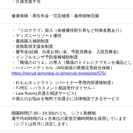
・介護支援手当
健康保険・厚生年金・労災補償・雇用保険完備
・『リロクラブ』加入（各種優待割引券など特典多数あり）
・ディズニーリゾート優待
・書籍購入補助制度
・資格取得支援金制度
・慶弔金(結婚、出産お祝い金、弔慰見舞金、入院見舞金)
・インフルエンザ予防接種補助制度
・『職場のロリエ』の導入（職場のトイレにナプキンを備品とし
・ハイパーメディカル（AIG損保の業務災害総合保険）
https://recruit.lemonkai.or.jp/recruit-magazine/575/
・れもんホットライン（パートナー専用内部通報制度）
・T-PEC ～ハラスメント相談受付ダイヤル～
・Law Room(弁護士相談サービス)
※個人のお悩みを無料で弁護士に法律相談できるサービス
開園時間(7:30～19:30)のうち、シフト勤務制
週平均40時間の1ヶ月単位の変形労働時間制を採用しています
（シフトは前月に決定します）