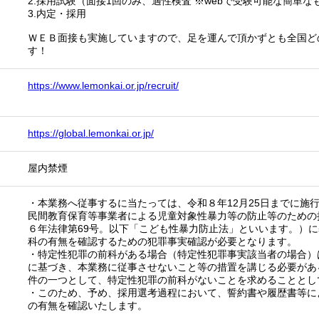
2.採用試験（面接1回のみ、適性検査 ※webで受験可能な簡単な
3.内定・採用
ＷＥＢ面接も実施していますので、足を運んで頂かずとも全国ど
す！
https://www.lemonkai.or.jp/recruit/
https://global.lemonkai.or.jp/
屋内禁煙
・本業務へ従事するに当たっては、令和８年12月25日までに施
民間教育保育等事業者による児童対象性暴力等の防止等のための
６年法律第69号。以下「こども性暴力防止法」といいます。）
科の有無を確認するための犯罪事実確認が必要となります。
・特定性犯罪の前科がある場合（特定性犯罪事実該当者の場合）
に基づき、本業務に従事させないこと等の措置を講じる必要があ
件の一つとして、特定性犯罪の前科がないことを求めることとし
・このため、予め、採用選考過程において、誓約書や履歴書等に
の有無を確認いたします。