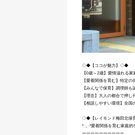
◇◆【ココが魅力】◇◆
【0歳～2歳】愛情溢れる家
【愛着関係を育む】特定の
【みんなで保育】調理師も
【理念】大人の都合で押し
【相談しやすい環境】全国の
◇◆【レイモンド梅田北保
*:.,.:*愛着関係を育む家庭的な日
ーーーーーーーーーー