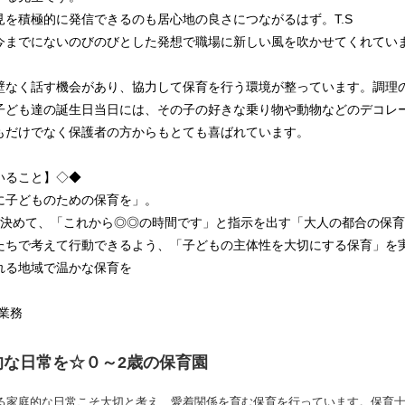
を積極的に発信できるのも居心地の良さにつながるはず。T.S
今までにないのびのびとした発想で職場に新しい風を吹かせてくれてい
壁なく話す機会があり、協力して保育を行う環境が整っています。調理の
子ども達の誕生日当日には、その子の好きな乗り物や動物などのデコレ
もだけでなく保護者の方からもとても喜ばれています。
いること】◇◆
に子どものための保育を」。
が決めて、「これから◎◎の時間です」と指示を出す「大人の都合の保
たちで考えて行動できるよう、「子どもの主体性を大切にする保育」を
れる地域で温かな保育を
業務
的な日常を☆０～2歳の保育園
れる家庭的な日常こそ大切と考え、愛着関係を育む保育を行っています。保育