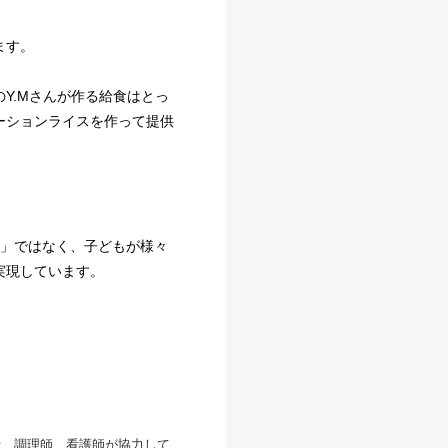
ます。
Y.Mさんが作る給食はとっ
ーションライスを作って提供
育」ではなく、子どもが様々
実現しています。
士、調理師、看護師が協力して