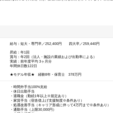
給与：短大・専門卒／252,400円 四大卒／259,440円
昇給：年1回
賞与：年2回（法人・施設の業績および出勤率による）
実績：前年度平均 3ヶ月分
年間休日数122日
★モデル年収★ 経験8年・保育士 378万円
・時間外手当100%支給
・休日出勤手当
・退職金（勤続1年以上※規定あり）
・家賃手当（宿舎借上げ支援制度※条件あり）
・処遇改善手当（キャリア形成に伴って4万円まで※条件あり）
・通勤手当（上限30,000円）