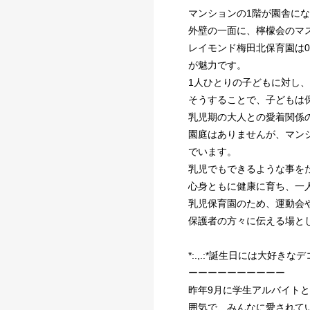
マンションの1階が園舎に
外壁の一面に、檸檬会のマ
レイモンド梅田北保育園は
が魅力です。
1人ひとりの子どもに対し
そうすることで、子どもは
乳児期の大人との愛着関係
園庭はありませんが、マン
でいます。
乳児でもできるような事を
心身ともに健康に育ち、一
乳児保育園のため、運動会
保護者の方々に伝える場と
*:.,.:*誕生日には大好きなデ
ーーーーーーーーーー
昨年9月に学生アルバイトと
囲気で、みんなに愛されて