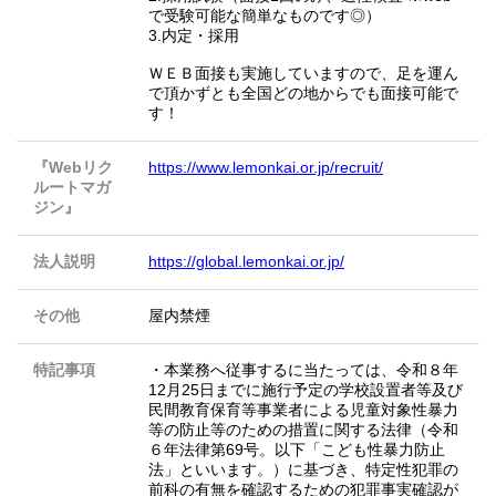
で受験可能な簡単なものです◎）
3.内定・採用
ＷＥＢ面接も実施していますので、足を運ん
で頂かずとも全国どの地からでも面接可能で
す！
『Webリク
https://www.lemonkai.or.jp/recruit/
ルートマガ
ジン』
法人説明
https://global.lemonkai.or.jp/
その他
屋内禁煙
特記事項
・本業務へ従事するに当たっては、令和８年
12月25日までに施行予定の学校設置者等及び
民間教育保育等事業者による児童対象性暴力
等の防止等のための措置に関する法律（令和
６年法律第69号。以下「こども性暴力防止
法」といいます。）に基づき、特定性犯罪の
前科の有無を確認するための犯罪事実確認が