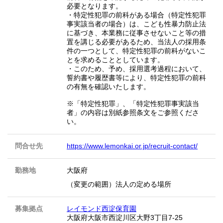
必要となります。
・特定性犯罪の前科がある場合（特定性犯罪
事実該当者の場合）は、こども性暴力防止法
に基づき、本業務に従事させないこと等の措
置を講じる必要があるため、当法人の採用条
件の一つとして、特定性犯罪の前科がないこ
とを求めることとしています。
・このため、予め、採用選考過程において、
誓約書や履歴書等により、特定性犯罪の前科
の有無を確認いたします。
※「特定性犯罪」、「特定性犯罪事実該当
者」の内容は別紙参照条文をご参照くださ
い。
問合せ先
https://www.lemonkai.or.jp/recruit-contact/
勤務地
大阪府
（変更の範囲）法人の定める場所
募集拠点
レイモンド西淀保育園
大阪府大阪市西淀川区大野3丁目7-25