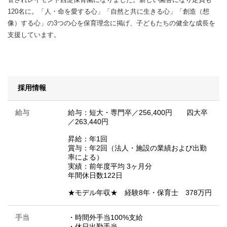
120名に。「人・命を愛する心」「自然と共に生きる心」「創造（想
像）する心」の3つの心を保育理念に掲げ、子どもたちの健全な成長を
支援しています。
採用情報
給与
給与：短大・専門卒／256,400円 四大卒
／263,440円
昇給：年1回
賞与：年2回（法人・施設の業績および出勤
率による）
実績：前年度平均 3ヶ月分
年間休日数122日
★モデル年収★ 経験8年・保育士 378万円
手当
・時間外手当100%支給
・休日出勤手当