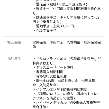
・退職金（勤続1年以上※規定あり）
・家賃手当（住宅借上支援制度利用※条件あ
り）
・処遇改善手当（キャリア形成に伴って4万
円まで※条件あり）
・通勤手当（上限30,000円）
・介護支援手当
社会保険
健康保険・厚生年金・労災補償・雇用保険完
備
福利厚生
・『リロクラブ』加入（各種優待割引券など
特典多数あり）
・ディズニーリゾート優待
・書籍購入補助制度
・資格取得支援金制度
・慶弔金(結婚、出産お祝い金、弔慰見舞
金、入院見舞金)
・インフルエンザ予防接種補助制度
・『職場のロリエ』の導入（職場のトイレに
ナプキンを備品として設置）
・ハイパーメディカル（AIG損保の業務災害
総合保険）