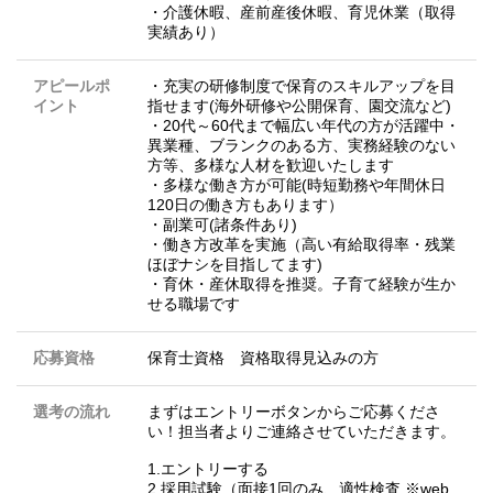
・介護休暇、産前産後休暇、育児休業（取得
実績あり）
アピールポ
・充実の研修制度で保育のスキルアップを目
イント
指せます(海外研修や公開保育、園交流など)
・20代～60代まで幅広い年代の方が活躍中・
異業種、ブランクのある方、実務経験のない
方等、多様な人材を歓迎いたします
・多様な働き方が可能(時短勤務や年間休日
120日の働き方もあります）
・副業可(諸条件あり)
・働き方改革を実施（高い有給取得率・残業
ほぼナシを目指してます)
・育休・産休取得を推奨。子育て経験が生か
せる職場です
応募資格
保育士資格 資格取得見込みの方
選考の流れ
まずはエントリーボタンからご応募くださ
い！担当者よりご連絡させていただきます。
1.エントリーする
2.採用試験（面接1回のみ、適性検査 ※web