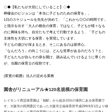
◇◆【私たちが大切にしていること】◇◆
檸檬会のビジョンは「本当に子どものための保育を」。
1日のスケジュールを先生が決めて、「これから◎◎の時間です」
と指示を出す「大人の都合の保育」ではなく、子どもが様々なも
のに興味を持ち、自分たちで考えて行動できるよう、「子どもの
主体性を大切にする保育」を実現しています。
子どもの遊びが深まるとき、そこにあるのは探求心。
「なんだろう」の向こうには、どんな世界があるのだろう？と、
子どもたちが自らその扉を開け、踏み込んでいけるように導くの
が、当園の保育士の役割です。
(変更の範囲）法人の定める業務
園舎がリニューアル★120名規模の保育園
レイモンド西淀保育園は「福駅」から徒歩10分の場所にある保育園で
す。大阪市の民間委託であった大阪市立福保育所平成29年8月1日より移
管されレイモンド西淀保育園になりました。新しい園舎になり定員も