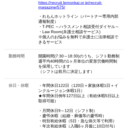
https://recruit.lemonkai.or.jp/recruit-
magazine/575/
・れもんホットライン（パートナー専用内部
通報制度）
・T-PEC ～ハラスメント相談受付ダイヤル～
・Law Room(弁護士相談サービス)
※個人のお悩みを無料で弁護士に法律相談で
きるサービス
勤務時間
開園時間(7:30～18:30)のうち、シフト勤務制
週平均40時間の1ヶ月単位の変形労働時間制
を採用しています
（シフトは前月に決定します）
休日・休暇
・年間休日122日（120日＋家族休暇1日＋イ
ンクルージョン休暇1日）
★年間休日例年127日以上（有給休暇5日以上
取得可能）
・月間休日9～12日（シフト制）
・慶弔休暇（結婚・葬儀等の慶弔時）
・特別有給休暇（5日・急な病欠等で利用）
・年次有給休暇（入職6ヶ月後に10日付与）