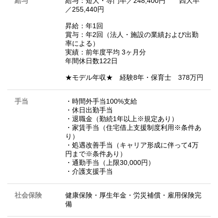
給与
給与：短大・専門卒／248,400円 四大卒
／255,440円
昇給：年1回
賞与：年2回（法人・施設の業績および出勤
率による）
実績：前年度平均 3ヶ月分
年間休日数122日
★モデル年収★ 経験8年・保育士 378万円
手当
・時間外手当100%支給
・休日出勤手当
・退職金（勤続1年以上※規定あり）
・家賃手当（住宅借上支援制度利用※条件あ
り）
・処遇改善手当（キャリア形成に伴って4万
円まで※条件あり）
・通勤手当（上限30,000円）
・介護支援手当
社会保険
健康保険・厚生年金・労災補償・雇用保険完
備