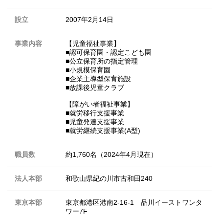
設立
2007年2月14日
事業内容
【児童福祉事業】
■認可保育園・認定こども園
■公立保育所の指定管理
■小規模保育園
■企業主導型保育施設
■放課後児童クラブ
【障がい者福祉事業】
■就労移行支援事業
■児童発達支援事業
■就労継続支援事業(A型)
職員数
約1,760名（2024年4月現在）
法人本部
和歌山県紀の川市古和田240
東京本部
東京都港区港南2-16-1 品川イーストワンタ
ワー7F