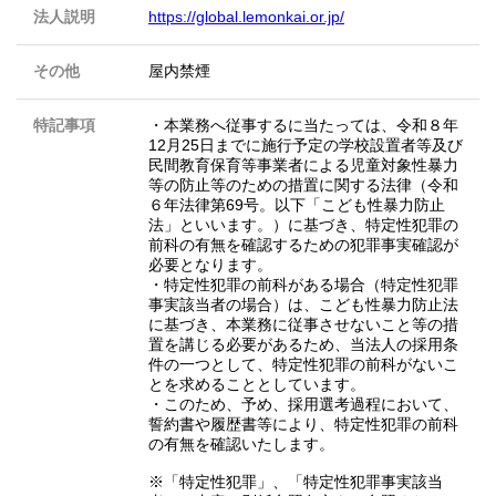
法人説明
https://global.lemonkai.or.jp/
その他
屋内禁煙
特記事項
・本業務へ従事するに当たっては、令和８年
12月25日までに施行予定の学校設置者等及び
民間教育保育等事業者による児童対象性暴力
等の防止等のための措置に関する法律（令和
６年法律第69号。以下「こども性暴力防止
法」といいます。）に基づき、特定性犯罪の
前科の有無を確認するための犯罪事実確認が
必要となります。
・特定性犯罪の前科がある場合（特定性犯罪
事実該当者の場合）は、こども性暴力防止法
に基づき、本業務に従事させないこと等の措
置を講じる必要があるため、当法人の採用条
件の一つとして、特定性犯罪の前科がないこ
とを求めることとしています。
・このため、予め、採用選考過程において、
誓約書や履歴書等により、特定性犯罪の前科
の有無を確認いたします。
※「特定性犯罪」、「特定性犯罪事実該当