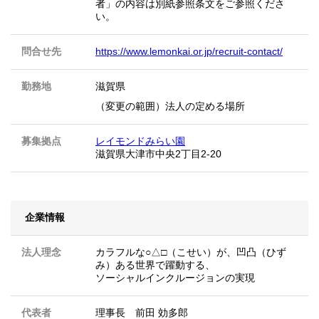
者」の内容は別紙参照条文をご参照くださ
い。
問合せ先
https://www.lemonkai.or.jp/recruit-contact/
勤務地
滋賀県
（変更の範囲）法人の定める場所
募集拠点
レイモンドみらい園
滋賀県大津市中央2丁目2-20
企業情報
法人理念
カラフルな○△□（こせい）が、凹凸（ひず
み）ある世界で躍動する、
ソーシャルインクルージョンの実現
代表者
理事長 前田 効多郎