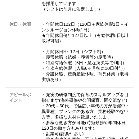
を採用しています
（シフトは前月に決定します）
休日・休暇
・年間休日122日（120日＋家族休暇1日＋イ
ンクルージョン休暇1日）
★年間休日例年127日以上（有給休暇5日以上
取得可能）
・月間休日9～12日（シフト制）
・慶弔休暇（結婚・葬儀等の慶弔時）
・特別有給休暇（5日・急な病欠等で利用）
・年次有給休暇（入職6ヶ月後に10日付与）
・介護休暇、産前産後休暇、育児休業（取得
実績あり）
アピールポ
・充実の研修制度で保育のスキルアップを目
イント
指せます(海外研修や公開保育、園交流など)
・20代～60代まで幅広い年代の方が活躍中・
異業種、ブランクのある方、実務経験のない
方等、多様な人材を歓迎いたします
・多様な働き方が可能(時短勤務や年間休日
120日の働き方もあります）
・副業可(諸条件あり)