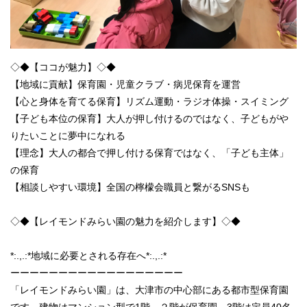
◇◆【ココが魅力】◇◆
【地域に貢献】保育園・児童クラブ・病児保育を運営
【心と身体を育てる保育】リズム運動・ラジオ体操・スイミング
【子ども本位の保育】大人が押し付けるのではなく、子どもがや
りたいことに夢中になれる
【理念】大人の都合で押し付ける保育ではなく、「子ども主体」
の保育
【相談しやすい環境】全国の檸檬会職員と繋がるSNSも
◇◆【レイモンドみらい園の魅力を紹介します】◇◆
*:.,.:*地域に必要とされる存在へ*:.,.:*
ーーーーーーーーーーーーーーーーーー
「レイモンドみらい園」は、大津市の中心部にある都市型保育園
です。建物はマンション型で1階、２階が保育園。3階は定員40名