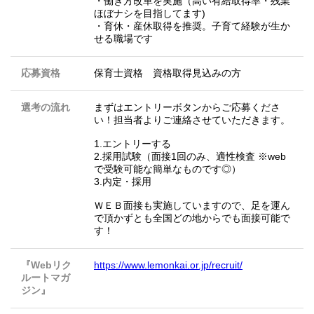
・働き方改革を実施（高い有給取得率・残業
ほぼナシを目指してます)
・育休・産休取得を推奨。子育て経験が生か
せる職場です
応募資格
保育士資格 資格取得見込みの方
選考の流れ
まずはエントリーボタンからご応募くださ
い！担当者よりご連絡させていただきます。
1.エントリーする
2.採用試験（面接1回のみ、適性検査 ※web
で受験可能な簡単なものです◎）
3.内定・採用
ＷＥＢ面接も実施していますので、足を運ん
で頂かずとも全国どの地からでも面接可能で
す！
『Webリク
https://www.lemonkai.or.jp/recruit/
ルートマガ
ジン』