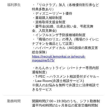
福利厚生
・『リロクラブ』加入（各種優待割引券など
特典多数あり）
・ディズニーリゾート優待
・書籍購入補助制度
・資格取得支援金制度
・慶弔金(結婚、出産お祝い金、弔慰見舞
金、入院見舞金)
・インフルエンザ予防接種補助制度
・『職場のロリエ』の導入（職場のトイレに
ナプキンを備品として設置）
・ハイパーメディカル（AIG損保の業務災害
総合保険）
https://recruit.lemonkai.or.jp/recruit-
magazine/575/
・れもんホットライン（パートナー専用内部
通報制度）
・T-PEC ～ハラスメント相談受付ダイヤル～
・Law Room(弁護士相談サービス)
※個人のお悩みを無料で弁護士に法律相談で
きるサービス
勤務時間
開園時間(7:00～19:30)のうち、シフト勤務制
週平均40時間の1ヶ月単位の変形労働時間制