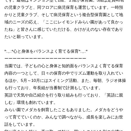
の児童クラブと、同フロアに病児保育も運営しています。一時預
かりと児童クラブ、そして病児保育という複合型保育園として地
域のニーズの応え、「ここにレイモンドみらい園があって良かっ
たね」と皆さんに感じていただける、かけがえのない存在であり
たいと願っています。
*:.,.:*心と身体をバランスよく育てる保育*:.,.:*
ーーーーーーーーーーーーーーーーーーーー
当園では、子どもの心と身体と知的面をバランスよく育てる保育
内容の一つとして、日々の保育の中でリズム運動を取り入れてい
るほか、5月～10月にはスイミング活動、また、毎朝、ラジオ体操
も行っており、年長組が当番制で計測もしています。
英語で天気や自己紹介を行う取り組みも行っており、「英語に親
しむ」環境も創れています。
みらい園でメダカを飼育したこともありました。メダカをどうや
って育てていくのか、みんなで調べながら、成長を楽しみにお世
話をしています。