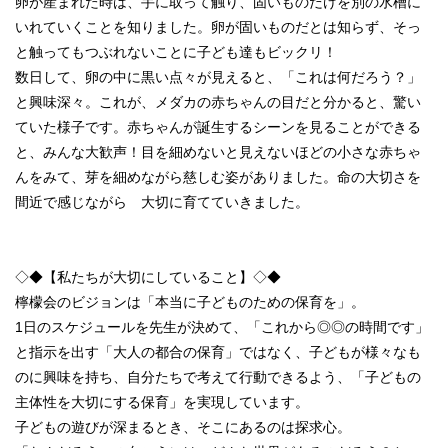
卵が産まれた時は、手に取って触り、固いものだけを別の水槽に
いれていくことを知りました。卵が固いものだとは知らず、そっ
と触ってもつぶれないことに子ども達もビックリ！
数日して、卵の中に黒い点々が見えると、「これは何だろう？」
と興味深々。これが、メダカの赤ちゃんの目だと分かると、驚い
ていた様子です。赤ちゃんが誕生するシーンを見ることができる
と、みんな大歓声！目を細めないと見えないほどの小さな赤ちゃ
んをみて、芽を細めながら慈しむ姿がありました。命の大切さを
間近で感じながら 大切に育てていきました。
◇◆【私たちが大切にしていること】◇◆
檸檬会のビジョンは「本当に子どものための保育を」。
1日のスケジュールを先生が決めて、「これから◎◎の時間です」
と指示を出す「大人の都合の保育」ではなく、子どもが様々なも
のに興味を持ち、自分たちで考えて行動できるよう、「子どもの
主体性を大切にする保育」を実現しています。
子どもの遊びが深まるとき、そこにあるのは探求心。