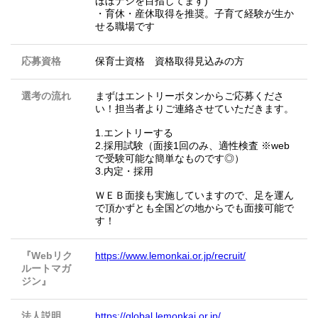
ほぼナシを目指してます)
・育休・産休取得を推奨。子育て経験が生か
せる職場です
応募資格
保育士資格 資格取得見込みの方
選考の流れ
まずはエントリーボタンからご応募くださ
い！担当者よりご連絡させていただきます。
1.エントリーする
2.採用試験（面接1回のみ、適性検査 ※web
で受験可能な簡単なものです◎）
3.内定・採用
ＷＥＢ面接も実施していますので、足を運ん
で頂かずとも全国どの地からでも面接可能で
す！
『Webリク
https://www.lemonkai.or.jp/recruit/
ルートマガ
ジン』
法人説明
https://global.lemonkai.or.jp/