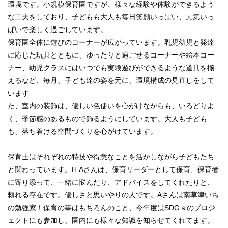
環境です。小規模保育園ですが、様々な経験や体験ができるよう
な工夫をしており、子どもも大人も毎日笑顔いっぱい、元気いっ
ぱいで楽しく過ごしています。
保育園全体に遊びのコーナーが広がっています。乳児幼児と発達
に応じた玩具とともに、ゆったりと過ごせるコーナーや絵本コー
ナー、幼児クラスにはいつでも実験遊びができるような道具を揃
えるなど、毎月、子ども達の姿を元に、環境構成の見直しをして
います
た、室内の装飾は、優しい色使いを心がけながらも、いろどりよ
く、季節感のあるもので飾るようにしています。大人も子ども
も、落ち着ける空間づくりを心がけています。
保育士はそれぞれの特技や得意なことを活かしながら子どもたち
と関わっています。H.Aさんは、保育リーダーとして保育、保育者
に寄り添って、一緒に悩んだり、アドバイスをしてくれたりと、
頼れる存在です。優しさと思いやりの人です。Aさんは南草津いち
の勉強家！保育の事はもちろんのこと、今年度はSDGｓのプロジ
ェクトにも参加し、園内にも様々な知識を知らせてくれてます。