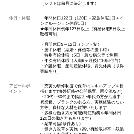
（シフトは前月に決定します）
休日・休暇
・年間休日122日（120日＋家族休暇1日＋イ
ンクルージョン休暇1日）
★年間休日例年127日以上（有給休暇5日以上
取得可能）
・月間休日9～12日（シフト制）
・慶弔休暇（結婚・葬儀等の慶弔時）
・特別有給休暇（5日・急な病欠等で利用）
・年次有給休暇（入職6ヶ月後に10日付与）
・介護休暇、産前産後休暇、育児休業（取得
実績あり）
アピールポ
・充実の研修制度で保育のスキルアップを目
イント
指せます(海外研修や公開保育、園交流など)
・20代～60代まで幅広い年代の方が活躍中・
異業種、ブランクのある方、実務経験のない
方等、多様な人材を歓迎いたします
・多様な働き方が可能(時短勤務や年間休日
120日の働き方もあります）
・副業可(諸条件あり)
・働き方改革を実施（高い有給取得率・残業