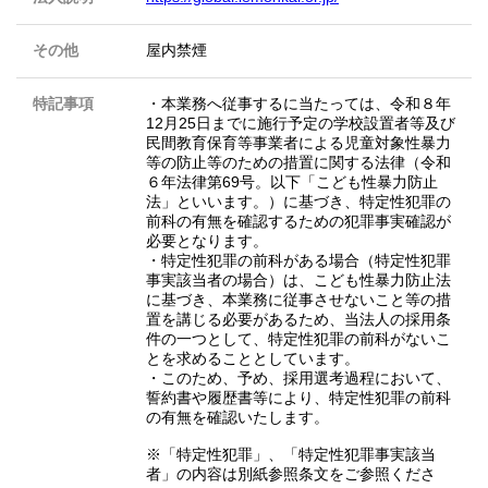
その他
屋内禁煙
特記事項
・本業務へ従事するに当たっては、令和８年
12月25日までに施行予定の学校設置者等及び
民間教育保育等事業者による児童対象性暴力
等の防止等のための措置に関する法律（令和
６年法律第69号。以下「こども性暴力防止
法」といいます。）に基づき、特定性犯罪の
前科の有無を確認するための犯罪事実確認が
必要となります。
・特定性犯罪の前科がある場合（特定性犯罪
事実該当者の場合）は、こども性暴力防止法
に基づき、本業務に従事させないこと等の措
置を講じる必要があるため、当法人の採用条
件の一つとして、特定性犯罪の前科がないこ
とを求めることとしています。
・このため、予め、採用選考過程において、
誓約書や履歴書等により、特定性犯罪の前科
の有無を確認いたします。
※「特定性犯罪」、「特定性犯罪事実該当
者」の内容は別紙参照条文をご参照くださ