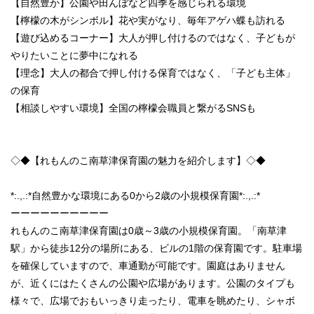
【自然豊か】公園や田んぼなど四季を感じられる環境
【檸檬の木がシンボル】花や実がなり、毎年アゲハ蝶も訪れる
【遊び込めるコーナー】大人が押し付けるのではなく、子どもが
やりたいことに夢中になれる
【理念】大人の都合で押し付ける保育ではなく、「子ども主体」
の保育
【相談しやすい環境】全国の檸檬会職員と繋がるSNSも
◇◆【れもんのこ南草津保育園の魅力を紹介します】◇◆
*:.,.:*自然豊かな環境にある0から2歳の小規模保育園*:.,.:*
ーーーーーーーーーー
れもんのこ南草津保育園は0歳～3歳の小規模保育園。「南草津
駅」から徒歩12分の場所にある、ビルの1階の保育園です。駐車場
を確保していますので、車通勤が可能です。園庭はありません
が、近くにはたくさんの公園や広場があります。公園のタイプも
様々で、広場でおもいっきり走ったり、電車を眺めたり、シャボ