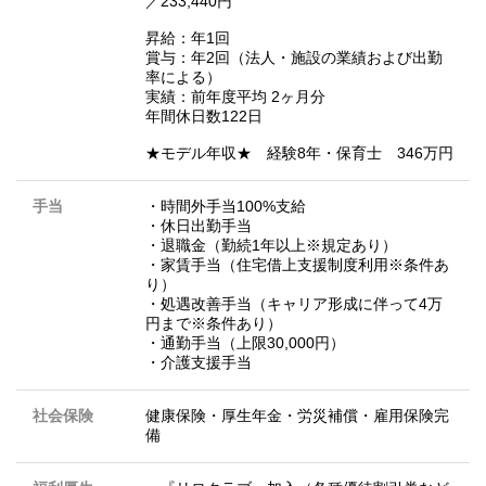
／233,440円
昇給：年1回
賞与：年2回（法人・施設の業績および出勤
率による）
実績：前年度平均 2ヶ月分
年間休日数122日
★モデル年収★ 経験8年・保育士 346万円
手当
・時間外手当100%支給
・休日出勤手当
・退職金（勤続1年以上※規定あり）
・家賃手当（住宅借上支援制度利用※条件あ
り）
・処遇改善手当（キャリア形成に伴って4万
円まで※条件あり）
・通勤手当（上限30,000円）
・介護支援手当
社会保険
健康保険・厚生年金・労災補償・雇用保険完
備