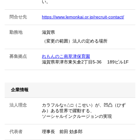
い。
問合せ先
https://www.lemonkai.or.jp/recruit-contact/
勤務地
滋賀県
（変更の範囲）法人の定める場所
募集拠点
れもんのこ南草津保育園
滋賀県草津市東矢倉2丁目5-36 189ビル1F
企業情報
法人理念
カラフルな○△□（こせい）が、凹凸（ひず
み）ある世界で躍動する、
ソーシャルインクルージョンの実現
代表者
理事長 前田 効多郎