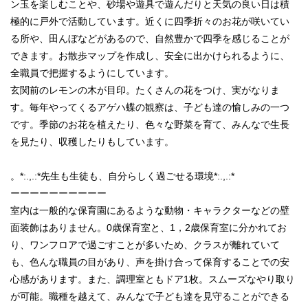
ン玉を楽しむことや、砂場や遊具で遊んだりと天気の良い日は積
極的に戸外で活動しています。近くに四季折々のお花が咲いてい
る所や、田んぼなどがあるので、自然豊かで四季を感じることが
できます。お散歩マップを作成し、安全に出かけられるように、
全職員で把握するようにしています。
玄関前のレモンの木が目印。たくさんの花をつけ、実がなりま
す。毎年やってくるアゲハ蝶の観察は、子ども達の愉しみの一つ
です。季節のお花を植えたり、色々な野菜を育て、みんなで生長
を見たり、収穫したりもしています。
。*:.,.:*先生も生徒も、自分らしく過ごせる環境*:.,.:*
ーーーーーーーーーー
室内は一般的な保育園にあるような動物・キャラクターなどの壁
面装飾はありません。0歳保育室と、1，2歳保育室に分かれてお
り、ワンフロアで過ごすことが多いため、クラスが離れていて
も、色んな職員の目があり、声を掛け合って保育することでの安
心感があります。また、調理室ともドア1枚。スムーズなやり取り
が可能。職種を越えて、みんなで子ども達を見守ることができる