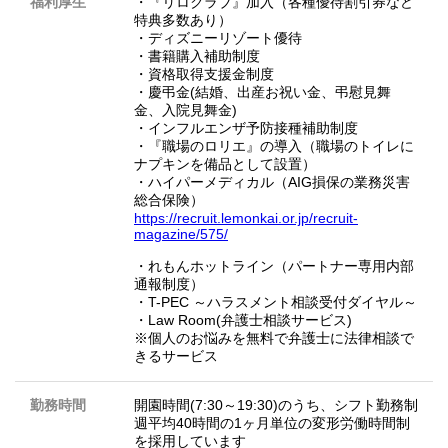
福利厚生
・『リロクラブ』加入（各種優待割引券など
特典多数あり）
・ディズニーリゾート優待
・書籍購入補助制度
・資格取得支援金制度
・慶弔金(結婚、出産お祝い金、弔慰見舞
金、入院見舞金)
・インフルエンザ予防接種補助制度
・『職場のロリエ』の導入（職場のトイレに
ナプキンを備品として設置）
・ハイパーメディカル（AIG損保の業務災害
総合保険）
https://recruit.lemonkai.or.jp/recruit-
magazine/575/
・れもんホットライン（パートナー専用内部
通報制度）
・T-PEC ～ハラスメント相談受付ダイヤル～
・Law Room(弁護士相談サービス)
※個人のお悩みを無料で弁護士に法律相談で
きるサービス
勤務時間
開園時間(7:30～19:30)のうち、シフト勤務制
週平均40時間の1ヶ月単位の変形労働時間制
を採用しています