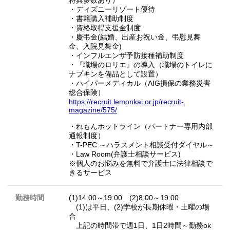
特典多数あり）
・ディズニーリゾート優待
・書籍購入補助制度
・資格取得支援金制度
・慶弔金(結婚、出産お祝い金、弔慰見舞
金、入院見舞金)
・インフルエンザ予防接種補助制度
・『職場のロリエ』の導入（職場のトイレに
ナプキンを備品として設置）
・ハイパーメディカル（AIG損保の業務災害
総合保険）
https://recruit.lemonkai.or.jp/recruit-
magazine/575/
・れもんホットライン（パートナー専用内部
通報制度）
・T-PEC ～ハラスメント相談受付ダイヤル～
・Law Room(弁護士相談サービス)
※個人のお悩みを無料で弁護士に法律相談で
きるサービス
勤務時間
(1)14:00～19:00 (2)8:00～19:00
(1)は平日、(2)学校が長期休暇・土曜の場
合
上記の時間帯で週1日、1日2時間～勤務ok