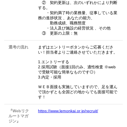
② 契約更新は、次のいずれかにより判断
する。
・契約満了時の業務量、従事している業
務の進捗状況 、あなたの能力、
勤務成績、職務態度
・法人及び施設の経営状況 、その他
③ 更新の上限：無
選考の流れ
まずはエントリーボタンからご応募くださ
い！担当者よりご連絡させていただきます。
1.エントリーする
2.採用試験（面接1回のみ、適性検査 ※web
で受験可能な簡単なものです◎）
3.内定・採用
ＷＥＢ面接も実施していますので、足を運ん
で頂かずとも全国どの地からでも面接可能で
す！
『Webリク
https://www.lemonkai.or.jp/recruit/
ルートマガ
ジン』