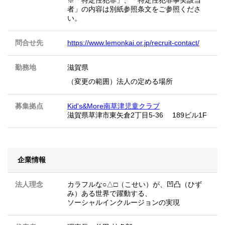
※「特定性犯罪」、「特定性犯罪事実該当
者」の内容は別紙参照条文をご参照くださ
い。
問合せ先
https://www.lemonkai.or.jp/recruit-contact/
勤務地
滋賀県
（変更の範囲）法人の定める場所
募集拠点
Kid's&More南草津児童クラブ
滋賀県草津市東矢倉2丁目5-36 189ビル1F
企業情報
法人理念
カラフルな○△□（こせい）が、凹凸（ひず
み）ある世界で躍動する、
ソーシャルインクルージョンの実現