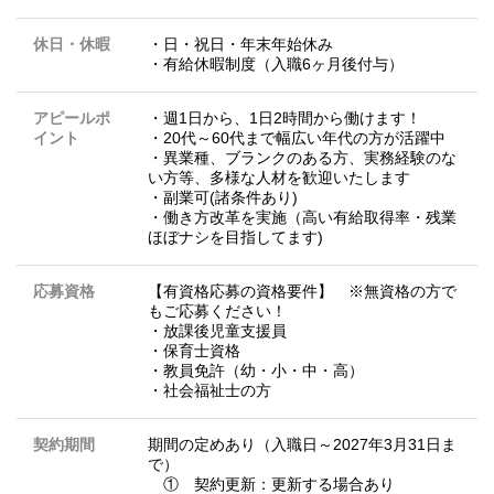
休日・休暇
・日・祝日・年末年始休み
・有給休暇制度（入職6ヶ月後付与）
アピールポ
・週1日から、1日2時間から働けます！
イント
・20代～60代まで幅広い年代の方が活躍中
・異業種、ブランクのある方、実務経験のな
い方等、多様な人材を歓迎いたします
・副業可(諸条件あり)
・働き方改革を実施（高い有給取得率・残業
ほぼナシを目指してます)
応募資格
【有資格応募の資格要件】 ※無資格の方で
もご応募ください！
・放課後児童支援員
・保育士資格
・教員免許（幼・小・中・高）
・社会福祉士の方
契約期間
期間の定めあり（入職日～2027年3月31日ま
で）
① 契約更新：更新する場合あり