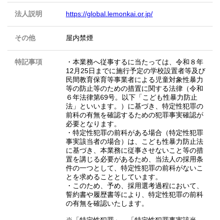
法人説明
https://global.lemonkai.or.jp/
その他
屋内禁煙
特記事項
・本業務へ従事するに当たっては、令和８年
12月25日までに施行予定の学校設置者等及び
民間教育保育等事業者による児童対象性暴力
等の防止等のための措置に関する法律（令和
６年法律第69号。以下「こども性暴力防止
法」といいます。）に基づき、特定性犯罪の
前科の有無を確認するための犯罪事実確認が
必要となります。
・特定性犯罪の前科がある場合（特定性犯罪
事実該当者の場合）は、こども性暴力防止法
に基づき、本業務に従事させないこと等の措
置を講じる必要があるため、当法人の採用条
件の一つとして、特定性犯罪の前科がないこ
とを求めることとしています。
・このため、予め、採用選考過程において、
誓約書や履歴書等により、特定性犯罪の前科
の有無を確認いたします。