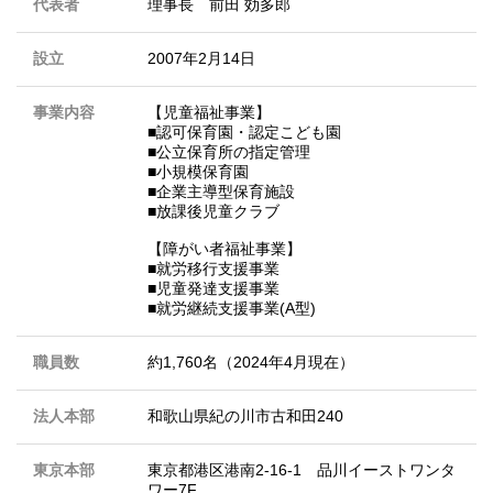
代表者
理事長 前田 効多郎
設立
2007年2月14日
事業内容
【児童福祉事業】
■認可保育園・認定こども園
■公立保育所の指定管理
■小規模保育園
■企業主導型保育施設
■放課後児童クラブ
【障がい者福祉事業】
■就労移行支援事業
■児童発達支援事業
■就労継続支援事業(A型)
職員数
約1,760名（2024年4月現在）
法人本部
和歌山県紀の川市古和田240
東京本部
東京都港区港南2-16-1 品川イーストワンタ
ワー7F