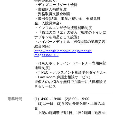
特典多数あり）
・ディズニーリゾート優待
・書籍購入補助制度
・資格取得支援金制度
・慶弔金(結婚、出産お祝い金、弔慰見舞
金、入院見舞金)
・インフルエンザ予防接種補助制度
・『職場のロリエ』の導入（職場のトイレに
ナプキンを備品として設置）
・ハイパーメディカル（AIG損保の業務災害
総合保険）
https://recruit.lemonkai.or.jp/recruit-
magazine/575/
・れもんホットライン（パートナー専用内部
通報制度）
・T-PEC ～ハラスメント相談受付ダイヤル～
・Law Room(弁護士相談サービス)
※個人のお悩みを無料で弁護士に法律相談で
きるサービス
勤務時間
(1)14:00～19:00 (2)8:00～19:00
(1)は平日、(2)学校が長期休暇・土曜の場
合
上記の時間帯で週1日、1日2時間～勤務ok