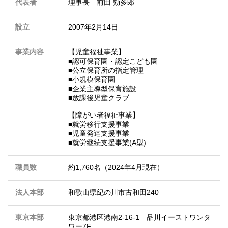
代表者
理事長 前田 効多郎
設立
2007年2月14日
事業内容
【児童福祉事業】
■認可保育園・認定こども園
■公立保育所の指定管理
■小規模保育園
■企業主導型保育施設
■放課後児童クラブ
【障がい者福祉事業】
■就労移行支援事業
■児童発達支援事業
■就労継続支援事業(A型)
職員数
約1,760名（2024年4月現在）
法人本部
和歌山県紀の川市古和田240
東京本部
東京都港区港南2-16-1 品川イーストワンタ
ワー7F