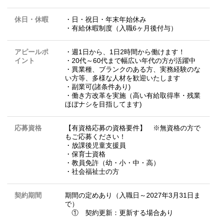
休日・休暇
・日・祝日・年末年始休み
・有給休暇制度（入職6ヶ月後付与）
アピールポ
・週1日から、1日2時間から働けます！
イント
・20代～60代まで幅広い年代の方が活躍中
・異業種、ブランクのある方、実務経験のな
い方等、多様な人材を歓迎いたします
・副業可(諸条件あり)
・働き方改革を実施（高い有給取得率・残業
ほぼナシを目指してます)
応募資格
【有資格応募の資格要件】 ※無資格の方で
もご応募ください！
・放課後児童支援員
・保育士資格
・教員免許（幼・小・中・高）
・社会福祉士の方
契約期間
期間の定めあり（入職日～2027年3月31日ま
で）
① 契約更新：更新する場合あり