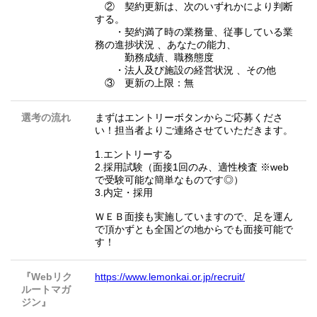
② 契約更新は、次のいずれかにより判断
する。
・契約満了時の業務量、従事している業
務の進捗状況 、あなたの能力、
勤務成績、職務態度
・法人及び施設の経営状況 、その他
③ 更新の上限：無
選考の流れ
まずはエントリーボタンからご応募くださ
い！担当者よりご連絡させていただきます。
1.エントリーする
2.採用試験（面接1回のみ、適性検査 ※web
で受験可能な簡単なものです◎）
3.内定・採用
ＷＥＢ面接も実施していますので、足を運ん
で頂かずとも全国どの地からでも面接可能で
す！
『Webリク
https://www.lemonkai.or.jp/recruit/
ルートマガ
ジン』