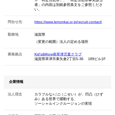
※「特定性犯罪」、「特定性犯罪事実該当
者」の内容は別紙参照条文をご参照くださ
い。
問合せ先
https://www.lemonkai.or.jp/recruit-contact/
勤務地
滋賀県
（変更の範囲）法人の定める場所
募集拠点
Kid's&More南草津児童クラブ
滋賀県草津市東矢倉2丁目5-36 189ビル1F
企業情報
法人理念
カラフルな○△□（こせい）が、凹凸（ひず
み）ある世界で躍動する、
ソーシャルインクルージョンの実現