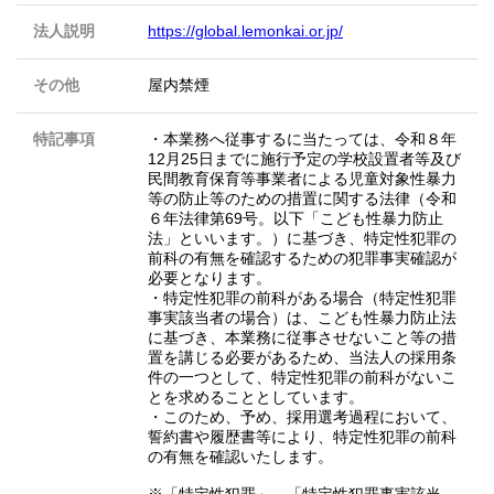
法人説明
https://global.lemonkai.or.jp/
その他
屋内禁煙
特記事項
・本業務へ従事するに当たっては、令和８年
12月25日までに施行予定の学校設置者等及び
民間教育保育等事業者による児童対象性暴力
等の防止等のための措置に関する法律（令和
６年法律第69号。以下「こども性暴力防止
法」といいます。）に基づき、特定性犯罪の
前科の有無を確認するための犯罪事実確認が
必要となります。
・特定性犯罪の前科がある場合（特定性犯罪
事実該当者の場合）は、こども性暴力防止法
に基づき、本業務に従事させないこと等の措
置を講じる必要があるため、当法人の採用条
件の一つとして、特定性犯罪の前科がないこ
とを求めることとしています。
・このため、予め、採用選考過程において、
誓約書や履歴書等により、特定性犯罪の前科
の有無を確認いたします。