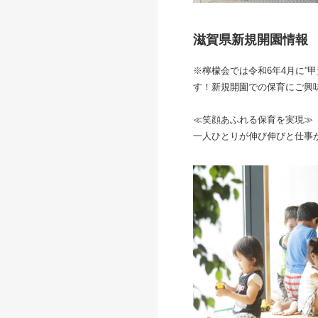
滋賀県新規開園情報
※檸檬会では令和6年4月に”
す！新規開園での保育にご興
≪笑顔あふれる保育を実現≫
一人ひとりが伸び伸びと仕事