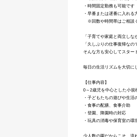
・時間固定勤務も可能です
・早番または遅番に入れる
※回数や時間帯はご相談
「子育てや家庭と両立しな
「久しぶりの仕事復帰なの
そんな方も安心してスター
毎日の生活リズムを大切に
【仕事内容】
0～2歳児を中心とした小
・子どもたちの遊びや生活
・食事の配膳、食事介助
・登園、降園時の対応
・玩具の消毒や保育室の環境
少人数の園だからこそ、流