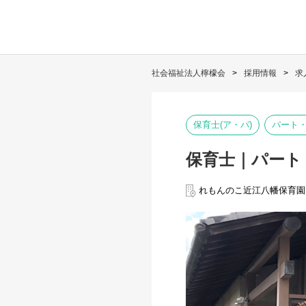
社会福祉法人檸檬会
採用情報
求
保育士(ア・パ)
パート
保育士｜パート
れもんのこ近江八幡保育園