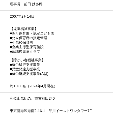
理事長 前田 効多郎
2007年2月14日
【児童福祉事業】
■認可保育園・認定こども園
■公立保育所の指定管理
■小規模保育園
■企業主導型保育施設
■放課後児童クラブ
【障がい者福祉事業】
■就労移行支援事業
■児童発達支援事業
■就労継続支援事業(A型)
約1,760名（2024年4月現在）
和歌山県紀の川市古和田240
東京都港区港南2-16-1 品川イーストワンタワー7F