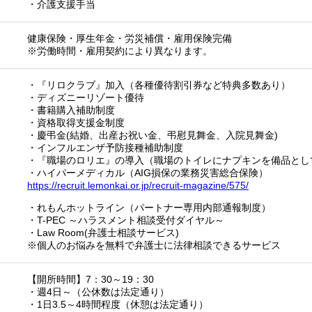
・介護支援手当
健康保険・厚生年金・労災補償・雇用保険完備
※労働時間・雇用契約により異なります。
・『リロクラブ』加入（各種優待割引券など特典多数あり）
・ディズニーリゾート優待
・書籍購入補助制度
・資格取得支援金制度
・慶弔金(結婚、出産お祝い金、弔慰見舞金、入院見舞金)
・インフルエンザ予防接種補助制度
・『職場のロリエ』の導入（職場のトイレにナプキンを備品とし
・ハイパーメディカル（AIG損保の業務災害総合保険）
https://recruit.lemonkai.or.jp/recruit-magazine/575/
・れもんホットライン（パートナー専用内部通報制度）
・T-PEC ～ハラスメント相談受付ダイヤル～
・Law Room(弁護士相談サービス)
※個人のお悩みを無料で弁護士に法律相談できるサービス
【開所時間】7：30～19：30
・週4日～（公休数は法定通り）
・1日3.5～4時間程度（休憩は法定通り）