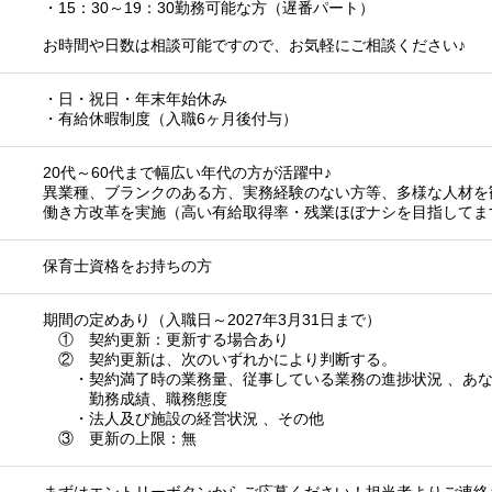
・15：30～19：30勤務可能な方（遅番パート）
お時間や日数は相談可能ですので、お気軽にご相談ください♪
・日・祝日・年末年始休み
・有給休暇制度（入職6ヶ月後付与）
20代～60代まで幅広い年代の方が活躍中♪
異業種、ブランクのある方、実務経験のない方等、多様な人材を
働き方改革を実施（高い有給取得率・残業ほぼナシを目指してま
保育士資格をお持ちの方
期間の定めあり（入職日～2027年3月31日まで）
① 契約更新：更新する場合あり
② 契約更新は、次のいずれかにより判断する。
・契約満了時の業務量、従事している業務の進捗状況 、あな
勤務成績、職務態度
・法人及び施設の経営状況 、その他
③ 更新の上限：無