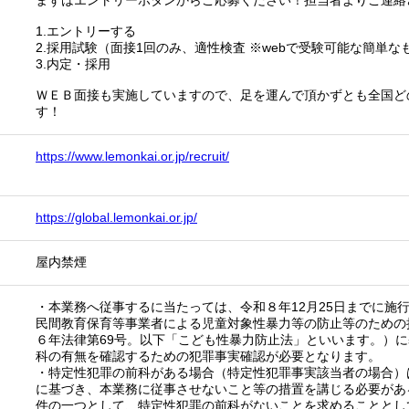
まずはエントリーボタンからご応募ください！担当者よりご連絡
1.エントリーする
2.採用試験（面接1回のみ、適性検査 ※webで受験可能な簡単な
3.内定・採用
ＷＥＢ面接も実施していますので、足を運んで頂かずとも全国ど
す！
https://www.lemonkai.or.jp/recruit/
https://global.lemonkai.or.jp/
屋内禁煙
・本業務へ従事するに当たっては、令和８年12月25日までに施
民間教育保育等事業者による児童対象性暴力等の防止等のための
６年法律第69号。以下「こども性暴力防止法」といいます。）
科の有無を確認するための犯罪事実確認が必要となります。
・特定性犯罪の前科がある場合（特定性犯罪事実該当者の場合）
に基づき、本業務に従事させないこと等の措置を講じる必要があ
件の一つとして、特定性犯罪の前科がないことを求めることとし