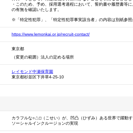
・このため、予め、採用選考過程において、誓約書や履歴書等に
の有無を確認いたします。
※「特定性犯罪」、「特定性犯罪事実該当者」の内容は別紙参照
https://www.lemonkai.or.jp/recruit-contact/
東京都
（変更の範囲）法人の定める場所
レイモンド中瀬保育園
東京都杉並区下井草4-25-10
カラフルな○△□（こせい）が、凹凸（ひずみ）ある世界で躍動す
ソーシャルインクルージョンの実現