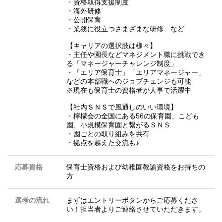
・資格取得支援制度
・海外研修
・公開保育
・業務に役立つさまざまな研修 など
【キャリアの選択肢は様々】
・主任や園長などマネジメント職に挑戦でき
る「マネージャーチャレンジ制度」
・「エリア保育士」「エリアマネージャー」
などの本部職へのジョブチェンジも可能
※現在も保育士の資格者が人事で活躍中
【社内ＳＮＳで風通しのいい環境】
・檸檬会の全国にある56の保育園、こども
園、小規模保育園と繋がるＳＮＳ
・園ごとの取り組みを共有
・拠点を越えた交流も♪
応募資格
保育士資格および幼稚園教諭資格をお持ちの
方
選考の流れ
まずはエントリーボタンからご応募くださ
い！担当者よりご連絡させていただきます。