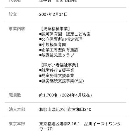
設立
2007年2月14日
事業内容
【児童福祉事業】
■認可保育園・認定こども園
■公立保育所の指定管理
■小規模保育園
■企業主導型保育施設
■放課後児童クラブ
【障がい者福祉事業】
■就労移行支援事業
■児童発達支援事業
■就労継続支援事業(A型)
職員数
約1,760名（2024年4月現在）
法人本部
和歌山県紀の川市古和田240
東京本部
東京都港区港南2-16-1 品川イーストワンタ
ワー7F