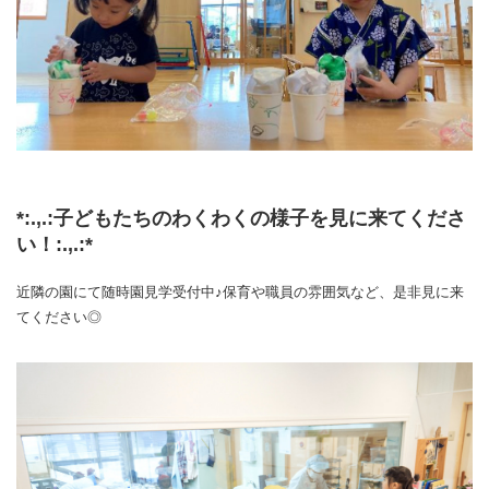
*:.,.:子どもたちのわくわくの様子を見に来てくださ
い！:.,.:*
近隣の園にて随時園見学受付中♪保育や職員の雰囲気など、是非見に来
てください◎