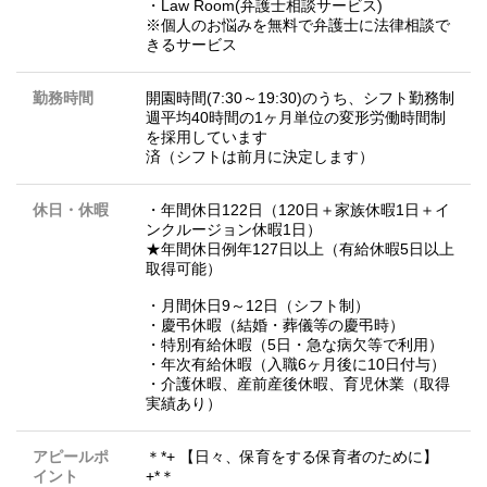
・Law Room(弁護士相談サービス)
※個人のお悩みを無料で弁護士に法律相談で
きるサービス
勤務時間
開園時間(7:30～19:30)のうち、シフト勤務制
週平均40時間の1ヶ月単位の変形労働時間制
を採用しています
済（シフトは前月に決定します）
休日・休暇
・年間休日122日（120日＋家族休暇1日＋イ
ンクルージョン休暇1日）
★年間休日例年127日以上（有給休暇5日以上
取得可能）
・月間休日9～12日（シフト制）
・慶弔休暇（結婚・葬儀等の慶弔時）
・特別有給休暇（5日・急な病欠等で利用）
・年次有給休暇（入職6ヶ月後に10日付与）
・介護休暇、産前産後休暇、育児休業（取得
実績あり）
アピールポ
＊*+ 【日々、保育をする保育者のために】
イント
+*＊