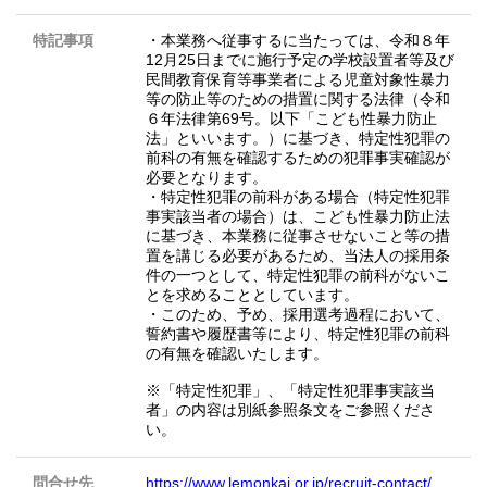
特記事項
・本業務へ従事するに当たっては、令和８年
12月25日までに施行予定の学校設置者等及び
民間教育保育等事業者による児童対象性暴力
等の防止等のための措置に関する法律（令和
６年法律第69号。以下「こども性暴力防止
法」といいます。）に基づき、特定性犯罪の
前科の有無を確認するための犯罪事実確認が
必要となります。
・特定性犯罪の前科がある場合（特定性犯罪
事実該当者の場合）は、こども性暴力防止法
に基づき、本業務に従事させないこと等の措
置を講じる必要があるため、当法人の採用条
件の一つとして、特定性犯罪の前科がないこ
とを求めることとしています。
・このため、予め、採用選考過程において、
誓約書や履歴書等により、特定性犯罪の前科
の有無を確認いたします。
※「特定性犯罪」、「特定性犯罪事実該当
者」の内容は別紙参照条文をご参照くださ
い。
問合せ先
https://www.lemonkai.or.jp/recruit-contact/