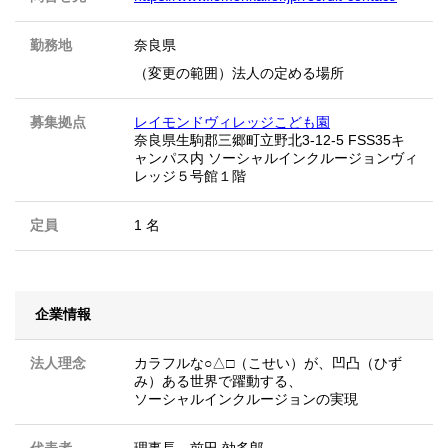
勤務地
奈良県
（変更の範囲）法人の定める場所
募集拠点
レイモンドヴィレッジこども園
奈良県生駒郡三郷町立野北3-12-5 FSS35キ
ャンパス内 ソーシャルインクルージョンヴィ
レッジ５号館１階
定員
1 名
企業情報
法人理念
カラフルな○△□（こせい）が、凹凸（ひず
み）ある世界で躍動する、
ソーシャルインクルージョンの実現
代表者
理事長 前田 効多郎