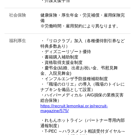
・介護支援手当
社会保険
健康保険・厚生年金・労災補償・雇用保険完
備
※労働時間・雇用契約により異なります。
福利厚生
・『リロクラブ』加入（各種優待割引券など
特典多数あり）
・ディズニーリゾート優待
・書籍購入補助制度
・資格取得支援金制度
・慶弔金(結婚、出産お祝い金、弔慰見舞
金、入院見舞金)
・インフルエンザ予防接種補助制度
・『職場のロリエ』の導入（職場のトイレに
ナプキンを備品として設置）
・ハイパーメディカル（AIG損保の業務災害
総合保険）
https://recruit.lemonkai.or.jp/recruit-
magazine/575/
・れもんホットライン（パートナー専用内部
通報制度）
・T-PEC ～ハラスメント相談受付ダイヤル～