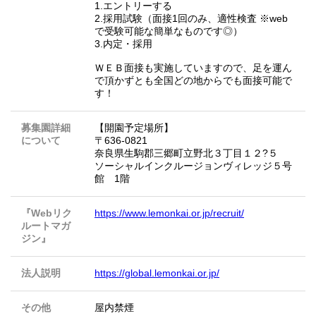
1.エントリーする
2.採用試験（面接1回のみ、適性検査 ※web
で受験可能な簡単なものです◎）
3.内定・採用
ＷＥＢ面接も実施していますので、足を運ん
で頂かずとも全国どの地からでも面接可能で
す！
募集園詳細
【開園予定場所】
について
〒636-0821
奈良県生駒郡三郷町立野北３丁目１２?５
ソーシャルインクルージョンヴィレッジ５号
館 1階
『Webリク
https://www.lemonkai.or.jp/recruit/
ルートマガ
ジン』
法人説明
https://global.lemonkai.or.jp/
その他
屋内禁煙