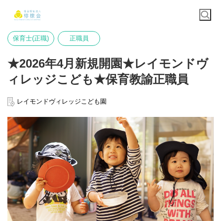
保育士(正職)
正職員
★2026年4月新規開園★レイモンドヴ
ィレッジこども★保育教諭正職員
レイモンドヴィレッジこども園