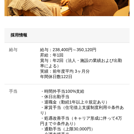
採用情報
給与
給与：238,400円～350,120円
昇給：年1回
賞与：年2回（法人・施設の業績および出勤
率による）
実績：前年度平均 3ヶ月分
年間休日数122日
手当
・時間外手当100%支給
・休日出勤手当
・退職金（勤続1年以上※規定あり）
・家賃手当（住宅借上支援制度利用※条件あ
り）
・処遇改善手当（キャリア形成に伴って4万
円まで※条件あり）
・通勤手当（上限30,000円）