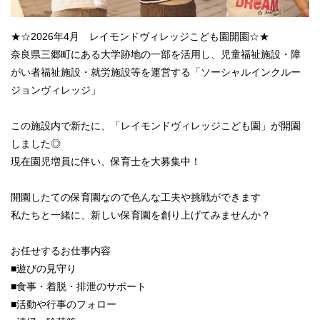
★☆2026年4月 レイモンドヴィレッジこども園開園☆★
奈良県三郷町にある大学跡地の一部を活用し、児童福祉施設・障
がい者福祉施設・就労施設等を運営する「ソーシャルインクルー
ジョンヴィレッジ」
この施設内で新たに、「レイモンドヴィレッジこども園」が開園
しました◎
現在園児増員に伴い、保育士を大募集中！
開園したての保育園なので色んな工夫や挑戦ができます
私たちと一緒に、新しい保育園を創り上げてみませんか？
お任せするお仕事内容
■遊びの見守り
■食事・着脱・排泄のサポート
■活動や行事のフォロー