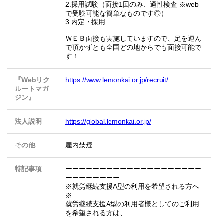
2.採用試験（面接1回のみ、適性検査 ※web
で受験可能な簡単なものです◎）
3.内定・採用
ＷＥＢ面接も実施していますので、足を運ん
で頂かずとも全国どの地からでも面接可能で
す！
『Webリク
https://www.lemonkai.or.jp/recruit/
ルートマガ
ジン』
法人説明
https://global.lemonkai.or.jp/
その他
屋内禁煙
特記事項
ーーーーーーーーーーーーーーーーーーーー
ーーーーーーーー
※就労継続支援A型の利用を希望される方へ
※
就労継続支援A型の利用者様としてのご利用
を希望される方は、