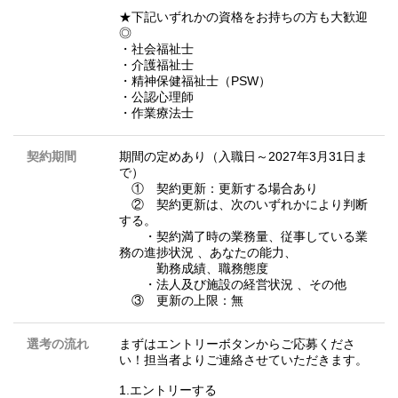
★下記いずれかの資格をお持ちの方も大歓迎
◎
・社会福祉士
・介護福祉士
・精神保健福祉士（PSW）
・公認心理師
・作業療法士
契約期間
期間の定めあり（入職日～2027年3月31日ま
で）
① 契約更新：更新する場合あり
② 契約更新は、次のいずれかにより判断
する。
・契約満了時の業務量、従事している業
務の進捗状況 、あなたの能力、
勤務成績、職務態度
・法人及び施設の経営状況 、その他
③ 更新の上限：無
選考の流れ
まずはエントリーボタンからご応募くださ
い！担当者よりご連絡させていただきます。
1.エントリーする