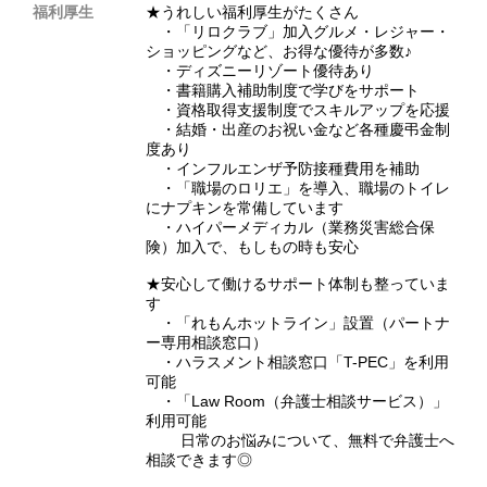
福利厚生
★うれしい福利厚生がたくさん
・「リロクラブ」加入グルメ・レジャー・
ショッピングなど、お得な優待が多数♪
・ディズニーリゾート優待あり
・書籍購入補助制度で学びをサポート
・資格取得支援制度でスキルアップを応援
・結婚・出産のお祝い金など各種慶弔金制
度あり
・インフルエンザ予防接種費用を補助
・「職場のロリエ」を導入、職場のトイレ
にナプキンを常備しています
・ハイパーメディカル（業務災害総合保
険）加入で、もしもの時も安心
★安心して働けるサポート体制も整っていま
す
・「れもんホットライン」設置（パートナ
ー専用相談窓口）
・ハラスメント相談窓口「T-PEC」を利用
可能
・「Law Room（弁護士相談サービス）」
利用可能
日常のお悩みについて、無料で弁護士へ
相談できます◎