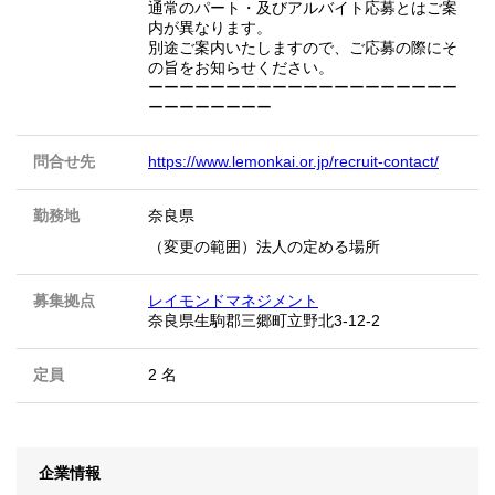
通常のパート・及びアルバイト応募とはご案
内が異なります。
別途ご案内いたしますので、ご応募の際にそ
の旨をお知らせください。
ーーーーーーーーーーーーーーーーーーーー
ーーーーーーーー
問合せ先
https://www.lemonkai.or.jp/recruit-contact/
勤務地
奈良県
（変更の範囲）法人の定める場所
募集拠点
レイモンドマネジメント
奈良県生駒郡三郷町立野北3-12-2
定員
2 名
企業情報