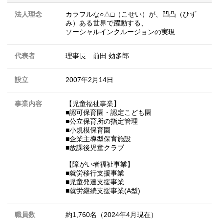
法人理念
カラフルな○△□（こせい）が、凹凸（ひず
み）ある世界で躍動する、
ソーシャルインクルージョンの実現
代表者
理事長 前田 効多郎
設立
2007年2月14日
事業内容
【児童福祉事業】
■認可保育園・認定こども園
■公立保育所の指定管理
■小規模保育園
■企業主導型保育施設
■放課後児童クラブ
【障がい者福祉事業】
■就労移行支援事業
■児童発達支援事業
■就労継続支援事業(A型)
職員数
約1,760名（2024年4月現在）