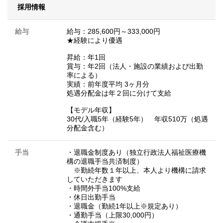
採用情報
給与
給与：285,600円～333,000円
★経験により優遇
昇給：年1回
賞与：年2回（法人・施設の業績および出勤
率による）
実績：前年度平均 3ヶ月分
処遇分配金は年２回に分けて支給
【モデル年収】
30代/入職5年（経験5年） 年収510万（処遇
分配金含む）
手当
・退職金制度あり（独立行政法人福祉医療機
構の退職手当共済制度）
※勤続年数１年以上、本人より機構に請求
していただきます
・時間外手当100%支給
・休日出勤手当
・退職金（勤続1年以上※規定あり）
・通勤手当（上限30,000円）