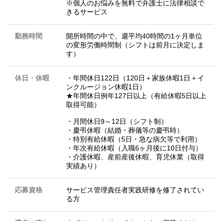
※個人のお悩みを無料で弁護士に法律相談で
きるサービス
勤務時間
開所時間の中で、週平均40時間の1ヶ月単位
の変形労働時間制（シフトは前月に決定しま
す）
休日・休暇
・年間休日122日（120日＋家族休暇1日＋イ
ンクルージョン休暇1日）
★年間休日例年127日以上（有給休暇5日以上
取得可能）
・月間休日9～12日（シフト制）
・慶弔休暇（結婚・葬儀等の慶弔時）
・特別有給休暇（5日・急な病欠等で利用）
・年次有給休暇（入職6ヶ月後に10日付与）
・介護休暇、産前産後休暇、育児休業（取得
実績あり）
応募資格
サービス管理責任者実践研修を修了されてい
る方