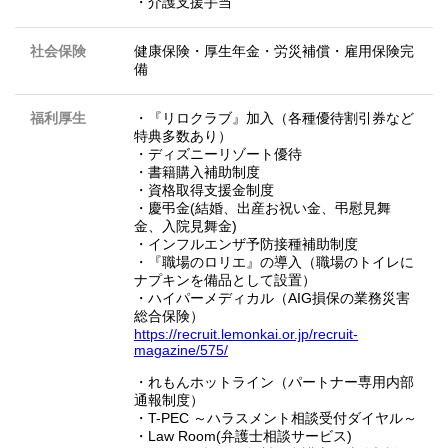
・介護支援手当
社会保険
健康保険・厚生年金・労災補償・雇用保険完
備
福利厚生
・『リロクラブ』加入（各種優待割引券など
特典多数あり）
・ディズニーリゾート優待
・書籍購入補助制度
・資格取得支援金制度
・慶弔金(結婚、出産お祝い金、弔慰見舞
金、入院見舞金)
・インフルエンザ予防接種補助制度
・『職場のロリエ』の導入（職場のトイレに
ナプキンを備品として設置）
・ハイパーメディカル（AIG損保の業務災害
総合保険）
https://recruit.lemonkai.or.jp/recruit-
magazine/575/
・れもんホットライン（パートナー専用内部
通報制度）
・T-PEC ～ハラスメント相談受付ダイヤル～
・Law Room(弁護士相談サービス)