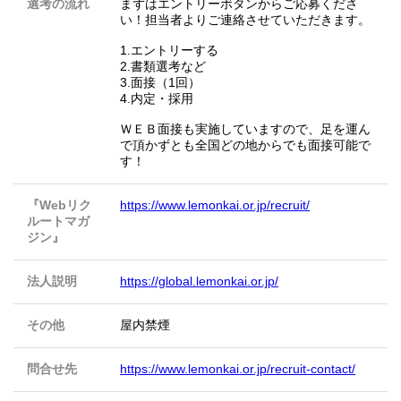
選考の流れ
まずはエントリーボタンからご応募くださ
い！担当者よりご連絡させていただきます。
1.エントリーする
2.書類選考など
3.面接（1回）
4.内定・採用
ＷＥＢ面接も実施していますので、足を運ん
で頂かずとも全国どの地からでも面接可能で
す！
『Webリク
https://www.lemonkai.or.jp/recruit/
ルートマガ
ジン』
法人説明
https://global.lemonkai.or.jp/
その他
屋内禁煙
問合せ先
https://www.lemonkai.or.jp/recruit-contact/