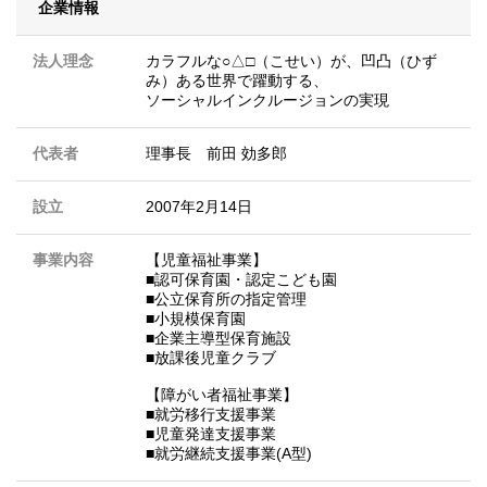
企業情報
法人理念
カラフルな○△□（こせい）が、凹凸（ひず
み）ある世界で躍動する、
ソーシャルインクルージョンの実現
代表者
理事長 前田 効多郎
設立
2007年2月14日
事業内容
【児童福祉事業】
■認可保育園・認定こども園
■公立保育所の指定管理
■小規模保育園
■企業主導型保育施設
■放課後児童クラブ
【障がい者福祉事業】
■就労移行支援事業
■児童発達支援事業
■就労継続支援事業(A型)