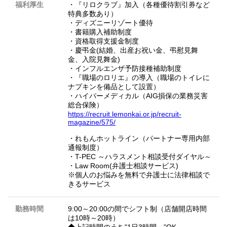
福利厚生
・『リロクラブ』加入（各種優待割引券など
特典多数あり）
・ディズニーリゾート優待
・書籍購入補助制度
・資格取得支援金制度
・慶弔金(結婚、出産お祝い金、弔慰見舞
金、入院見舞金)
・インフルエンザ予防接種補助制度
・『職場のロリエ』の導入（職場のトイレに
ナプキンを備品として設置）
・ハイパーメディカル（AIG損保の業務災害
総合保険）
https://recruit.lemonkai.or.jp/recruit-
magazine/575/
・れもんホットライン（パートナー専用内部
通報制度）
・T-PEC ～ハラスメント相談受付ダイヤル～
・Law Room(弁護士相談サービス)
※個人のお悩みを無料で弁護士に法律相談で
きるサービス
勤務時間
9:00～20:00の間でシフト制（店舗開店時間
は10時～20時）
◆上記時間のうち"1日3時間～"OK