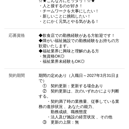
☆★こんな方にピッタリ！☆★
・人と接するのが好き！
・チームワークを大事にしたい！
・新しいことに挑戦したい！
・とにかく元気とやる気がある！
応募資格
◆飲食店での勤務経験がある方歓迎です！
◆障がい福祉施設での勤務経験をお持ちの方
歓迎いたします。
◆福祉業界に興味と理解のある方
・無資格OK◎
・福祉業界未経験もOK◎
契約期間
期間の定めあり（入職日～2027年3月31日ま
で）
① 契約更新：更新する場合あり
② 契約更新は、次のいずれかにより判断
する。
・契約満了時の業務量、従事している業
務の進捗状況 、あなたの能力、
勤務成績、職務態度
・法人及び施設の経営状況 、その他
③ 更新の上限：無