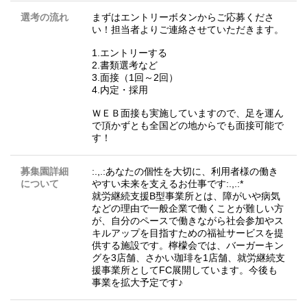
選考の流れ
まずはエントリーボタンからご応募くださ
い！担当者よりご連絡させていただきます。
1.エントリーする
2.書類選考など
3.面接（1回～2回）
4.内定・採用
ＷＥＢ面接も実施していますので、足を運ん
で頂かずとも全国どの地からでも面接可能で
す！
募集園詳細
:.,.:あなたの個性を大切に、利用者様の働き
について
やすい未来を支えるお仕事です:.,.:*
就労継続支援B型事業所とは、障がいや病気
などの理由で一般企業で働くことが難しい方
が、自分のペースで働きながら社会参加やス
キルアップを目指すための福祉サービスを提
供する施設です。檸檬会では、バーガーキン
グを3店舗、さかい珈琲を1店舗、就労継続支
援事業所としてFC展開しています。今後も
事業を拡大予定です♪