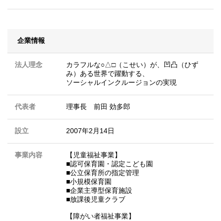
企業情報
法人理念
カラフルな○△□（こせい）が、凹凸（ひず
み）ある世界で躍動する、
ソーシャルインクルージョンの実現
代表者
理事長 前田 効多郎
設立
2007年2月14日
事業内容
【児童福祉事業】
■認可保育園・認定こども園
■公立保育所の指定管理
■小規模保育園
■企業主導型保育施設
■放課後児童クラブ
【障がい者福祉事業】