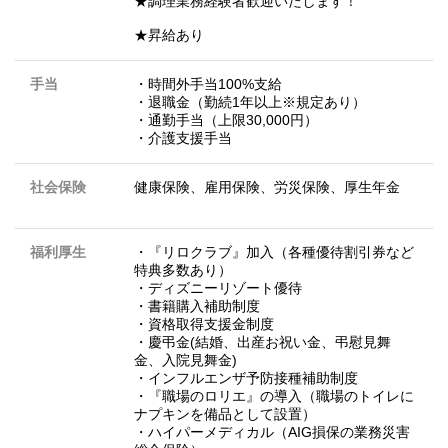
★調理業務経験者歓迎いたします！
★昇給あり
手当
・時間外手当100%支給
・退職金（勤続1年以上※規定あり）
・通勤手当（上限30,000円）
・介護支援手当
社会保険
健康保険、雇用保険、労災保険、厚生年金
福利厚生
・『リロクラブ』加入（各種優待割引券など
特典多数あり）
・ディズニーリゾート優待
・書籍購入補助制度
・資格取得支援金制度
・慶弔金(結婚、出産お祝い金、弔慰見舞
金、入院見舞金)
・インフルエンザ予防接種補助制度
・『職場のロリエ』の導入（職場のトイレに
ナプキンを備品として設置）
・ハイパーメディカル（AIG損保の業務災害