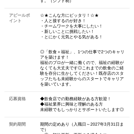
す。（シフト制）
アピールポ
☆★こんな方にピッタリ！☆★
イント
・人と接するのが好き！
・チームワークを大事にしたい！
・新しいことに挑戦したい！
・とにかく元気とやる気がある！
◎「飲食＋福祉」、1つの仕事で2つのキャリ
アを築けます！
福祉のプロが一緒に働くので、福祉の経験が
なくても大丈夫です◎これまでの飲食のご経
験を存分に生かしてください！既存店のスタ
ッフたちも未経験からのスタートでキャリア
を築いています。
応募資格
◆飲食店での勤務経験がある方歓迎！
◆福祉業界に興味と理解のある方
未経験でもしっかりとサポートいたします◎
契約期間
期間の定めあり（入職日～2027年3月31日ま
で）