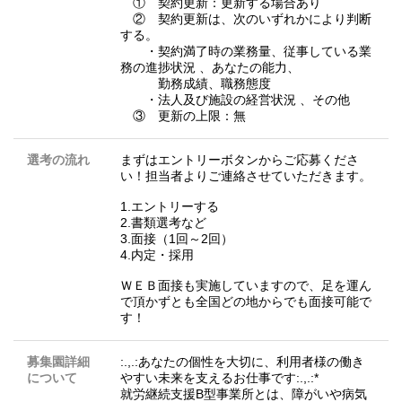
① 契約更新：更新する場合あり
② 契約更新は、次のいずれかにより判断
する。
・契約満了時の業務量、従事している業
務の進捗状況 、あなたの能力、
勤務成績、職務態度
・法人及び施設の経営状況 、その他
③ 更新の上限：無
選考の流れ
まずはエントリーボタンからご応募くださ
い！担当者よりご連絡させていただきます。
1.エントリーする
2.書類選考など
3.面接（1回～2回）
4.内定・採用
ＷＥＢ面接も実施していますので、足を運ん
で頂かずとも全国どの地からでも面接可能で
す！
募集園詳細
:.,.:あなたの個性を大切に、利用者様の働き
について
やすい未来を支えるお仕事です:.,.:*
就労継続支援B型事業所とは、障がいや病気