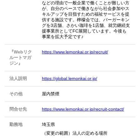
などの理由で一般企業で働くことが難しい方
が、自分のペースで働きながら社会参加やス
キルアップを目指すための福祉サービスを提
供する施設です。檸檬会では、バーガーキン
グを3店舗、さかい珈琲を1店舗、就労継続支
援事業所としてFC展開しています。今後も
事業を拡大予定です♪
『Webリク
https://www.lemonkai.or.jp/recruit/
ルートマガ
ジン』
法人説明
https://global.lemonkai.or.jp/
その他
屋内禁煙
問合せ先
https://www.lemonkai.or.jp/recruit-contact/
勤務地
埼玉県
（変更の範囲）法人の定める場所