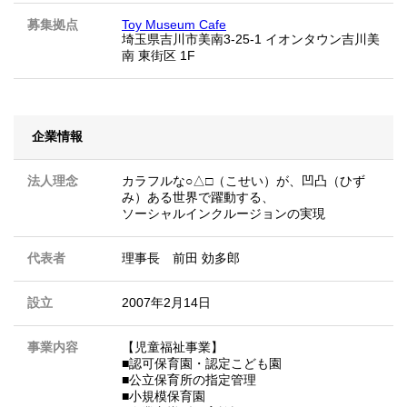
募集拠点
Toy Museum Cafe
埼玉県吉川市美南3-25-1 イオンタウン吉川美
南 東街区 1F
企業情報
法人理念
カラフルな○△□（こせい）が、凹凸（ひず
み）ある世界で躍動する、
ソーシャルインクルージョンの実現
代表者
理事長 前田 効多郎
設立
2007年2月14日
事業内容
【児童福祉事業】
■認可保育園・認定こども園
■公立保育所の指定管理
■小規模保育園