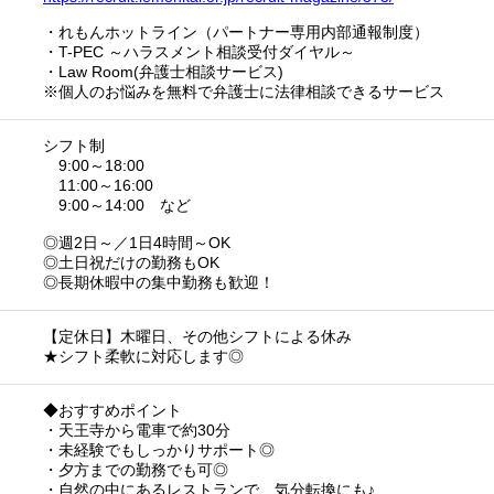
・れもんホットライン（パートナー専用内部通報制度）
・T-PEC ～ハラスメント相談受付ダイヤル～
・Law Room(弁護士相談サービス)
※個人のお悩みを無料で弁護士に法律相談できるサービス
シフト制
9:00～18:00
11:00～16:00
9:00～14:00 など
◎週2日～／1日4時間～OK
◎土日祝だけの勤務もOK
◎長期休暇中の集中勤務も歓迎！
【定休日】木曜日、その他シフトによる休み
★シフト柔軟に対応します◎
◆おすすめポイント
・天王寺から電車で約30分
・未経験でもしっかりサポート◎
・夕方までの勤務でも可◎
・自然の中にあるレストランで、気分転換にも♪