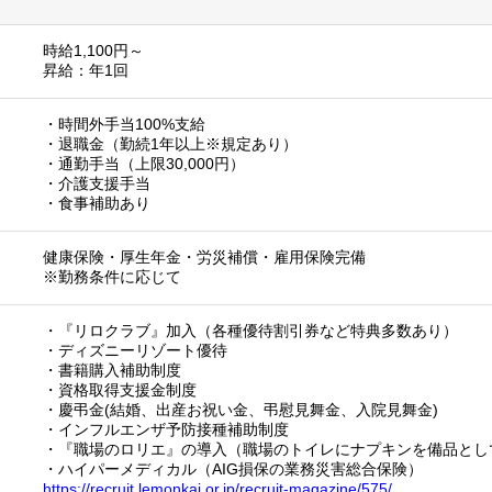
時給1,100円～
昇給：年1回
・時間外手当100%支給
・退職金（勤続1年以上※規定あり）
・通勤手当（上限30,000円）
・介護支援手当
・食事補助あり
健康保険・厚生年金・労災補償・雇用保険完備
※勤務条件に応じて
・『リロクラブ』加入（各種優待割引券など特典多数あり）
・ディズニーリゾート優待
・書籍購入補助制度
・資格取得支援金制度
・慶弔金(結婚、出産お祝い金、弔慰見舞金、入院見舞金)
・インフルエンザ予防接種補助制度
・『職場のロリエ』の導入（職場のトイレにナプキンを備品とし
・ハイパーメディカル（AIG損保の業務災害総合保険）
https://recruit.lemonkai.or.jp/recruit-magazine/575/