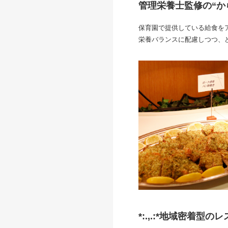
管理栄養士監修の“か
保育園で提供している給食を
栄養バランスに配慮しつつ、
*:.,.:*地域密着型のレス