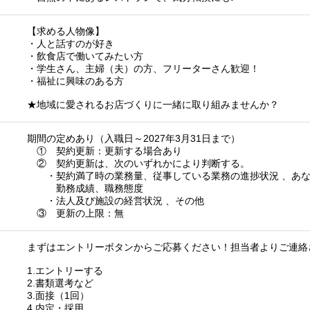
【求める人物像】
・人と話すのが好き
・飲食店で働いてみたい方
・学生さん、主婦（夫）の方、フリーターさん歓迎！
・福祉に興味のある方
★地域に愛されるお店づくりに一緒に取り組みませんか？
期間の定めあり（入職日～2027年3月31日まで）
① 契約更新：更新する場合あり
② 契約更新は、次のいずれかにより判断する。
・契約満了時の業務量、従事している業務の進捗状況 、あな
勤務成績、職務態度
・法人及び施設の経営状況 、その他
③ 更新の上限：無
まずはエントリーボタンからご応募ください！担当者よりご連絡
1.エントリーする
2.書類選考など
3.面接（1回）
4.内定・採用