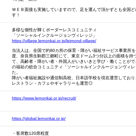
ＷＥＢ面接も実施していますので、足を運んで頂かずとも全国ど
す！
多様な個性が輝くボーダーレスコミュニティ
「ソーシャルインクルージョンヴィレッジ」
https://village.lemonkai.or.jp/leimond-village/
当法人は、全国で約80カ所の保育・障がい福祉サービス事業所を
度、奈良県生駒郡三郷町にて、東京ドーム3つ分以上の面積を持
て、高齢者・障がい者・外国人がいきいきと学び・働くことがで
の福祉の総合コミュニティ「ソーシャルインクルージョンヴィレ
た。
障がい者福祉施設や通信制高校、日本語学校を現在運営しており
レストラン・カフェやギャラリーも運営◎
https://www.lemonkai.or.jp/recruit/
https://global.lemonkai.or.jp/
・客席数120席程度