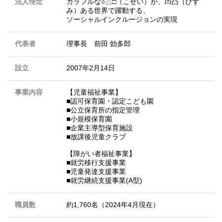
法人理念
カラフルな○△□（こせい）が、凹凸（ひず
み）ある世界で躍動する、
ソーシャルインクルージョンの実現
代表者
理事長 前田 効多郎
設立
2007年2月14日
事業内容
【児童福祉事業】
■認可保育園・認定こども園
■公立保育所の指定管理
■小規模保育園
■企業主導型保育施設
■放課後児童クラブ
【障がい者福祉事業】
■就労移行支援事業
■児童発達支援事業
■就労継続支援事業(A型)
職員数
約1,760名（2024年4月現在）