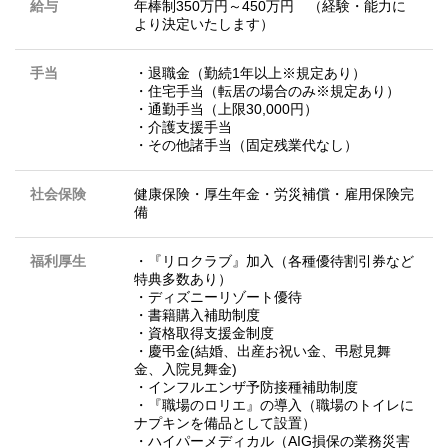
給与
年棒制350万円～450万円 （経験・能力に
より決定いたします）
手当
・退職金（勤続1年以上※規定あり）
・住宅手当（転居の場合のみ※規定あり）
・通勤手当（上限30,000円）
・介護支援手当
・その他諸手当（固定残業代なし）
社会保険
健康保険・厚生年金・労災補償・雇用保険完
備
福利厚生
・『リロクラブ』加入（各種優待割引券など
特典多数あり）
・ディズニーリゾート優待
・書籍購入補助制度
・資格取得支援金制度
・慶弔金(結婚、出産お祝い金、弔慰見舞
金、入院見舞金)
・インフルエンザ予防接種補助制度
・『職場のロリエ』の導入（職場のトイレに
ナプキンを備品として設置）
・ハイパーメディカル（AIG損保の業務災害