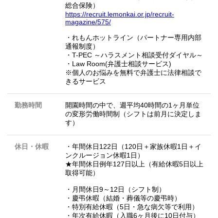
総合保険）
https://recruit.lemonkai.or.jp/recruit-
magazine/575/
・れもんホットライン（パートナー専用内部
通報制度）
・T-PEC ～ハラスメント相談受付ダイヤル～
・Law Room(弁護士相談サービス)
※個人のお悩みを無料で弁護士に法律相談で
きるサービス
勤務時間
開園時間の中で、週平均40時間の1ヶ月単位
の変形労働時間制（シフトは前月に決定しま
す）
休日・休暇
・年間休日122日（120日＋家族休暇1日＋イ
ンクルージョン休暇1日）
★年間休日例年127日以上（有給休暇5日以上
取得可能）
・月間休日9～12日（シフト制）
・慶弔休暇（結婚・葬儀等の慶弔時）
・特別有給休暇（5日・急な病欠等で利用）
・年次有給休暇（入職6ヶ月後に10日付与）