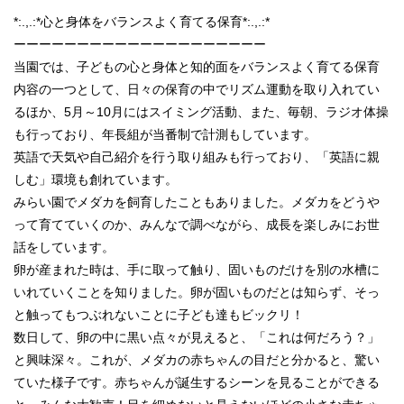
*:.,.:*心と身体をバランスよく育てる保育*:.,.:*
ーーーーーーーーーーーーーーーーーーーー
当園では、子どもの心と身体と知的面をバランスよく育てる保育
内容の一つとして、日々の保育の中でリズム運動を取り入れてい
るほか、5月～10月にはスイミング活動、また、毎朝、ラジオ体操
も行っており、年長組が当番制で計測もしています。
英語で天気や自己紹介を行う取り組みも行っており、「英語に親
しむ」環境も創れています。
みらい園でメダカを飼育したこともありました。メダカをどうや
って育てていくのか、みんなで調べながら、成長を楽しみにお世
話をしています。
卵が産まれた時は、手に取って触り、固いものだけを別の水槽に
いれていくことを知りました。卵が固いものだとは知らず、そっ
と触ってもつぶれないことに子ども達もビックリ！
数日して、卵の中に黒い点々が見えると、「これは何だろう？」
と興味深々。これが、メダカの赤ちゃんの目だと分かると、驚い
ていた様子です。赤ちゃんが誕生するシーンを見ることができる