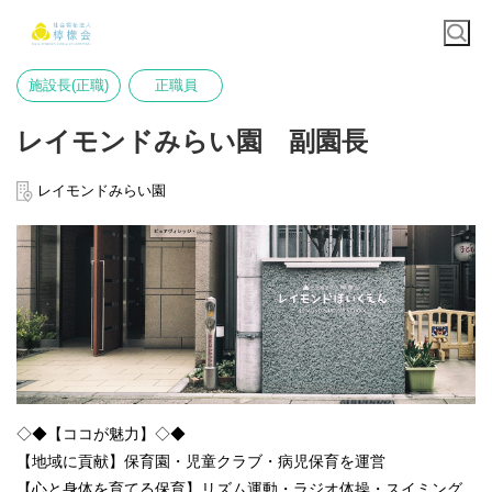
施設長(正職)
正職員
レイモンドみらい園 副園長
レイモンドみらい園
◇◆【ココが魅力】◇◆
【地域に貢献】保育園・児童クラブ・病児保育を運営
【心と身体を育てる保育】リズム運動・ラジオ体操・スイミング