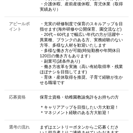
・介護休暇、産前産後休暇、育児休業（取得
実績あり）
アピールポ
・充実の研修制度で保育のスキルアップを目
イント
指せます(海外研修や公開保育、園交流など)
・20代～60代まで幅広い年代の方が活躍中・
異業種、ブランクのある方、実務経験のない
方等、多様な人材を歓迎いたします
・多様な働き方が可能(時短勤務や年間休日
120日の働き方もあります）
・副業可(諸条件あり)
・働き方改革を実施（高い有給取得率・残業
ほぼナシを目指してます)
・育休・産休取得を推奨。子育て経験が生か
せる職場です
応募資格
保育士資格・幼稚園教諭免許をお持ちの方
＊キャリアアップを目指したい方大歓迎！
＊マネジメント経験のある方大歓迎！
選考の流れ
まずはエントリーボタンからご応募くださ
い！担当者よりご連絡させていただきます。