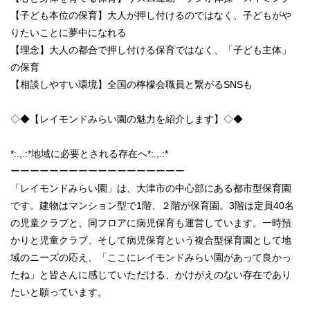
【子ども本位の保育】大人が押し付けるのではなく、子どもがや
りたいことに夢中になれる
【理念】大人の都合で押し付ける保育ではなく、「子ども主体」
の保育
【相談しやすい環境】全国の檸檬会職員と繋がるSNSも
◇◆【レイモンドみらい園の魅力を紹介します】◇◆
*:.,.:*地域に必要とされる存在へ*:.,.:*
ーーーーーーーーーーーーーーーーーー
「レイモンドみらい園」は、大津市の中心部にある都市型保育園
です。建物はマンション型で1階、２階が保育園。3階は定員40名
の児童クラブと、同フロアに病児保育も運営しています。一時預
かりと児童クラブ、そして病児保育という複合型保育園として地
域のニーズの応え、「ここにレイモンドみらい園があって良かっ
たね」と皆さんに感じていただける、かけがえのない存在であり
たいと願っています。