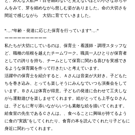
と、みんな大歓声！目を細めないと見えないほどの小さな赤ちゃ
んをみて、芽を細めながら慈しむ姿がありました。命の大切さを
間近で感じながら 大切に育てていきました。
*:.,.:*年齢・発達に応じた保育を行っています*:.,.:*
ーーーーーーーーーー
私たちが大切にしているのは、保育士・看護師・調理スタッフな
ど、職種の垣根を越えたチームワーク。職員一人ひとりが保育者
としての誇りを持ち、チームとして保育に関わる喜びを実感でき
るような保育園を作って行きたいと考えています。
活躍中の保育士を紹介すると、Ａさんは音楽が大好き。子どもた
ちを巻き込み、とっても楽しそうにみんなでいつも演奏会をして
います。Ｂさんは体育が得意。子どもの発達に合わせて工夫しな
がら運動遊びを楽しませてくれます。絵がとっても上手なＤさん
は、子どもに寄り添いながらいつも素敵な絵を描いてくれます。
給食室の先生であるＣさんは。、食べることに興味が持てるよう
に食の”実践”をしてくれたり、食育の本を読んでくれたり子どもに
身近に関わってくれます。