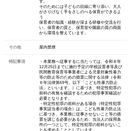
す。
そのためには子どもの目線に寄り添い、大人
がさりげなく手をさしのべる保育ができるよ
う
保育者の知識・経験が深まる研修や交流を行
い、保育者の質と、保育室や園庭の質の両面
から環境を整えています。
その他
屋内禁煙
特記事項
・本業務へ従事するに当たっては、令和８年
12月25日までに施行予定の学校設置者等及び
民間教育保育等事業者による児童対象性暴力
等の防止等のための措置に関する法律（令和
６年法律第69号。以下「こども性暴力防止
法」といいます。）に基づき、特定性犯罪の
前科の有無を確認するための犯罪事実確認が
必要となります。
・特定性犯罪の前科がある場合（特定性犯罪
事実該当者の場合）は、こども性暴力防止法
に基づき、本業務に従事させないこと等の措
置を講じる必要があるため、当法人の採用条
件の一つとして、特定性犯罪の前科がないこ
とを求めることとしています。