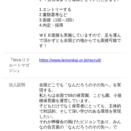
1.エントリーする
2.書類選考など
3.面接（1回～2回）
4.内定・採用
ＷＥＢ面接も実施していますので、足を運ん
で頂かずとも全国どの地からでも面接可能で
す！
『Webリク
https://www.lemonkai.or.jp/recruit/
ルートマガ
ジン』
法人説明
全国どこでも「なんだろうのその先へ」を実
現する。
私たちは全国で58の保育園、こども園、小規
模保育園を運営しています。
子どもだけでなく保育者にとっても、主体的
で対話的、そして深い学びのある環境を実現
したい。
それが檸檬会の掲げたビジョンであり、みん
なの合言葉の「なんだろうのその先へ」で