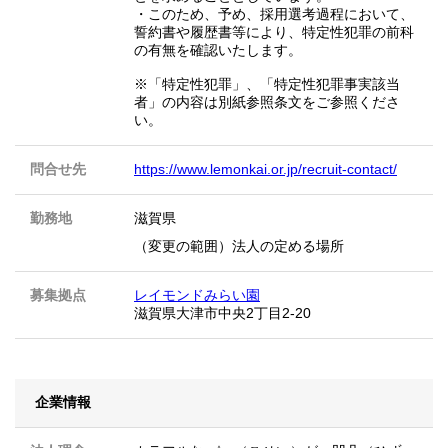
・このため、予め、採用選考過程において、
誓約書や履歴書等により、特定性犯罪の前科
の有無を確認いたします。
※「特定性犯罪」、「特定性犯罪事実該当
者」の内容は別紙参照条文をご参照くださ
い。
問合せ先
https://www.lemonkai.or.jp/recruit-contact/
勤務地
滋賀県
（変更の範囲）法人の定める場所
募集拠点
レイモンドみらい園
滋賀県大津市中央2丁目2-20
企業情報