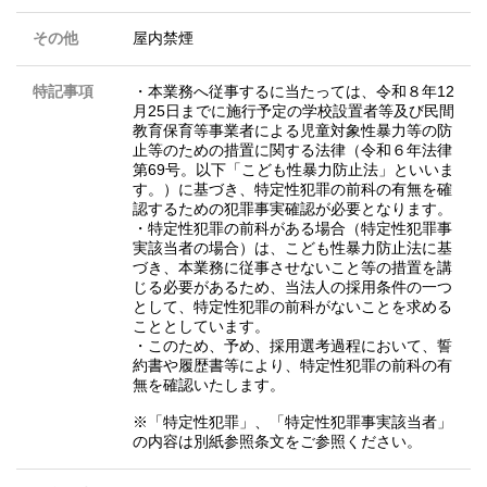
その他
屋内禁煙
特記事項
・本業務へ従事するに当たっては、令和８年12
月25日までに施行予定の学校設置者等及び民間
教育保育等事業者による児童対象性暴力等の防
止等のための措置に関する法律（令和６年法律
第69号。以下「こども性暴力防止法」といいま
す。）に基づき、特定性犯罪の前科の有無を確
認するための犯罪事実確認が必要となります。
・特定性犯罪の前科がある場合（特定性犯罪事
実該当者の場合）は、こども性暴力防止法に基
づき、本業務に従事させないこと等の措置を講
じる必要があるため、当法人の採用条件の一つ
として、特定性犯罪の前科がないことを求める
こととしています。
・このため、予め、採用選考過程において、誓
約書や履歴書等により、特定性犯罪の前科の有
無を確認いたします。
※「特定性犯罪」、「特定性犯罪事実該当者」
の内容は別紙参照条文をご参照ください。