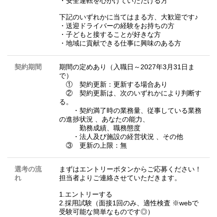
・安全運転を心がけていただける方
下記のいずれかに当てはまる方、大歓迎です♪
・送迎ドライバーの経験をお持ちの方
・子どもと接することが好きな方
・地域に貢献できる仕事に興味のある方
契約期間
期間の定めあり（入職日～2027年3月31日ま
で）
① 契約更新：更新する場合あり
② 契約更新は、次のいずれかにより判断す
る。
・契約満了時の業務量、従事している業務
の進捗状況 、あなたの能力、
勤務成績、職務態度
・法人及び施設の経営状況 、その他
③ 更新の上限：無
選考の流
まずはエントリーボタンからご応募ください！
れ
担当者よりご連絡させていただきます。
1.エントリーする
2.採用試験（面接1回のみ、適性検査 ※webで
受験可能な簡単なものです◎）