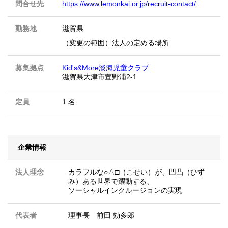
問合せ先
https://www.lemonkai.or.jp/recruit-contact/
勤務地
滋賀県
（変更の範囲）法人の定める場所
募集拠点
Kid's&More淡海児童クラブ
滋賀県大津市萱野浦2-1
定員
1 名
企業情報
法人理念
カラフルな○△□（こせい）が、凹凸（ひず
み）ある世界で躍動する、
ソーシャルインクルージョンの実現
代表者
理事長 前田 効多郎