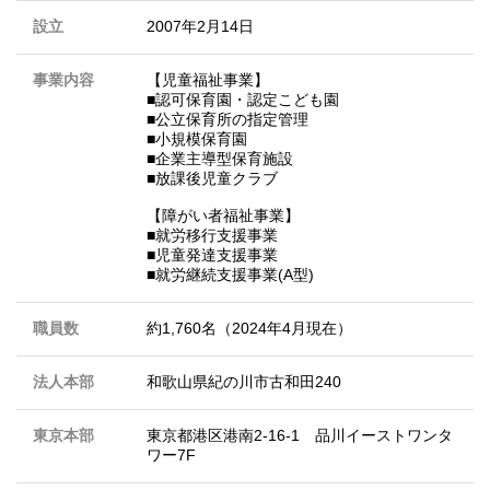
設立
2007年2月14日
事業内容
【児童福祉事業】
■認可保育園・認定こども園
■公立保育所の指定管理
■小規模保育園
■企業主導型保育施設
■放課後児童クラブ
【障がい者福祉事業】
■就労移行支援事業
■児童発達支援事業
■就労継続支援事業(A型)
職員数
約1,760名（2024年4月現在）
法人本部
和歌山県紀の川市古和田240
東京本部
東京都港区港南2-16-1 品川イーストワンタ
ワー7F