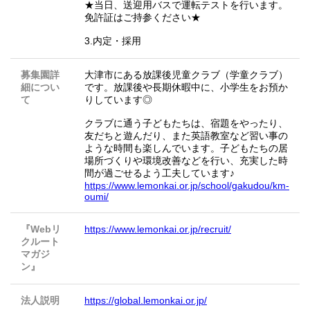
★当日、送迎用バスで運転テストを行います。
免許証はご持参ください★
3.内定・採用
募集園詳
大津市にある放課後児童クラブ（学童クラブ）
細につい
です。放課後や長期休暇中に、小学生をお預か
て
りしています◎
クラブに通う子どもたちは、宿題をやったり、
友だちと遊んだり、また英語教室など習い事の
ような時間も楽しんでいます。子どもたちの居
場所づくりや環境改善などを行い、充実した時
間が過ごせるよう工夫しています♪
https://www.lemonkai.or.jp/school/gakudou/km-
oumi/
『Webリ
https://www.lemonkai.or.jp/recruit/
クルート
マガジ
ン』
法人説明
https://global.lemonkai.or.jp/