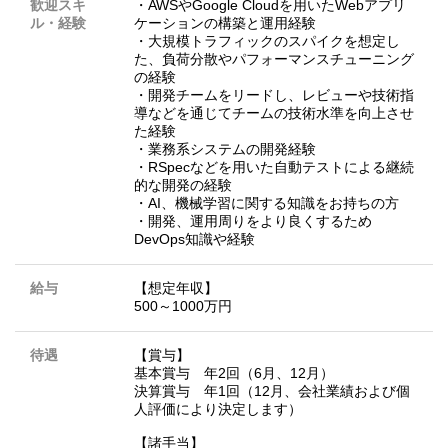
歓迎スキ
・AWSやGoogle Cloudを用いたWebアプリ
ル・経験
ケーションの構築と運用経験
・大規模トラフィックのスパイクを想定し
た、負荷分散やパフォーマンスチューニング
の経験
・開発チームをリードし、レビューや技術指
導などを通じてチームの技術水準を向上させ
た経験
・業務系システムの開発経験
・RSpecなどを用いた自動テストによる継続
的な開発の経験
・AI、機械学習に関する知識をお持ちの方
・開発、運用周りをより良くするため
DevOps知識や経験
給与
【想定年収】
500～1000万円
待遇
【賞与】
基本賞与 年2回（6月、12月）
決算賞与 年1回（12月、会社業績および個
人評価により決定します）
【諸手当】