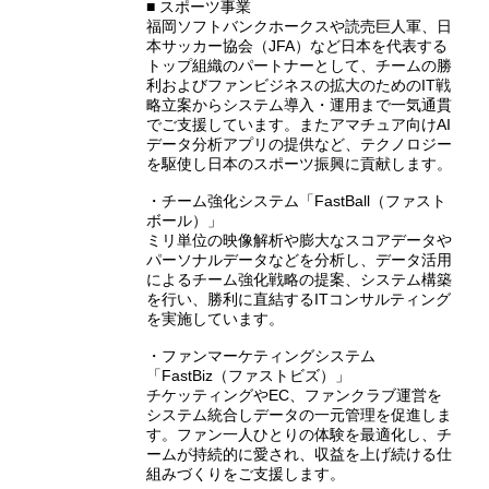
■ スポーツ事業
福岡ソフトバンクホークスや読売巨人軍、日
本サッカー協会（JFA）など日本を代表する
トップ組織のパートナーとして、チームの勝
利およびファンビジネスの拡大のためのIT戦
略立案からシステム導入・運用まで一気通貫
でご支援しています。またアマチュア向けAI
データ分析アプリの提供など、テクノロジー
を駆使し日本のスポーツ振興に貢献します。
・チーム強化システム「FastBall（ファスト
ボール）」
ミリ単位の映像解析や膨大なスコアデータや
パーソナルデータなどを分析し、データ活用
によるチーム強化戦略の提案、システム構築
を行い、勝利に直結するITコンサルティング
を実施しています。
・ファンマーケティングシステム
「FastBiz（ファストビズ）」
チケッティングやEC、ファンクラブ運営を
システム統合しデータの一元管理を促進しま
す。ファン一人ひとりの体験を最適化し、チ
ームが持続的に愛され、収益を上げ続ける仕
組みづくりをご支援します。