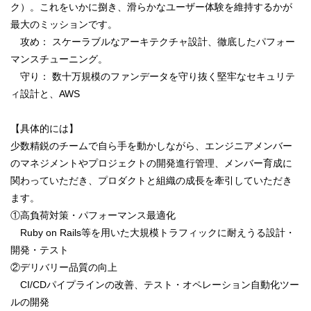
ク）。これをいかに捌き、滑らかなユーザー体験を維持するかが
最大のミッションです。
攻め： スケーラブルなアーキテクチャ設計、徹底したパフォー
マンスチューニング。
守り： 数十万規模のファンデータを守り抜く堅牢なセキュリテ
ィ設計と、AWS
【具体的には】
少数精鋭のチームで自ら手を動かしながら、エンジニアメンバー
のマネジメントやプロジェクトの開発進行管理、メンバー育成に
関わっていただき、プロダクトと組織の成長を牽引していただき
ます。
①高負荷対策・パフォーマンス最適化
Ruby on Rails等を用いた大規模トラフィックに耐えうる設計・
開発・テスト
②デリバリー品質の向上
CI/CDパイプラインの改善、テスト・オペレーション自動化ツー
ルの開発