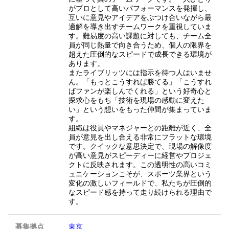
がプロとして高いパフォーマンスを発揮し、
互いに意見やアイデアをぶつけ合いながら最
適解を導き出すチームワークを重視していま
す。難易度の高い課題に対しても、チーム全
員が同じ熱量で向き合うため、個人の限界を
超えた圧倒的なスピードで成長できる環境が
あります。
またライブリッツには指示を待つ人はいませ
ん。「もっとこうすれば勝てる」「こうすれ
ばファンが楽しんでくれる」という好奇心と
探求心をもち「技術を現場の感動に変えた
い」という想いをもった仲間が集まっていま
す。
組織は役員やマネジャーとの距離が近く、全
員が意見を出し合える非常にフラットな環境
です。クイックな意思決定で、現場の解像度
が高い意見がスピーディーに経営やプロジェ
クトに反映されます。この透明性の高いコミ
ュニケーションこそが、スポーツ業界という
変化の激しいフィールドで、私たちが圧倒的
なスピード感を持って走り続けられる理由で
す。
募集拠点
東京