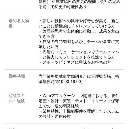
勤務） ※就業場所の変更の範囲：会社の定め
る範囲で変更の可能性あり
求める人物
・新しい技術への興味や好奇心が高く、新し
像
いことに積極的にチャレンジしていける方
・論理的思考で主体的に行動し、成果を創出
できる方
・自身の専門知識を活かしチームや事業に貢
献したい方
・円滑なコミュニケーションでチームメンバ
ーと協力してプロジェクトを推進できる方
・スポーツビジネスに興味をお持ちの方
勤務時間
専門業務型裁量労働制または管理監督職（標
準勤務時間10:00-19:00）
必須スキ
・Webアプリケーション開発における、要件
ル・経験
定義・設計・実装・テスト・リリース・保守
までの一連の開発経験
・業務特性、非機能要件を理解したシステム
の設計・運用経験