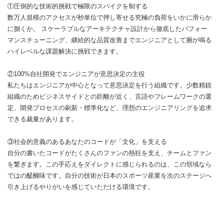
①圧倒的な技術的挑戦で極限のスパイクを制する
数万人規模のアクセスが秒単位で押し寄せる究極の負荷をいかに滑らか
に捌くか。 スケーラブルなアーキテクチャ設計から徹底したパフォー
マンスチューニング、継続的な品質改善までエンジニアとして腕が鳴る
ハイレベルな課題解決に挑戦できます。
②100%自社開発でエンジニアが意思決定の主役
私たちはエンジニアが中心となって意思決定を行う組織です。少数精鋭
組織のためビジネスサイドとの距離が近く、言語やフレームワークの選
定、開発プロセスの刷新・標準化など、理想のエンジニアリングを追求
できる裁量があります。
③社会的意義のあるあなたのコードが「文化」を支える
自分の書いたコードがたくさんのファンの熱狂を支え、チームとファン
を繋ぎます。この手応えをダイレクトに感じられるのは、この領域なら
ではの醍醐味です。自分の技術が日本のスポーツ産業を次のステージへ
引き上げるやりがいを感じていただける環境です。