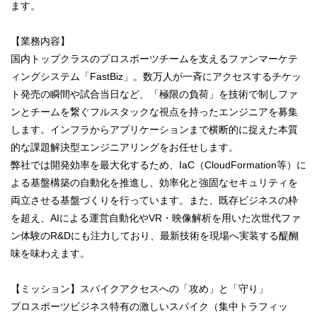
ます。
【業務内容】
国内トップクラスのプロスポーツチームを支えるファンマーケテ
ィングシステム「FastBiz」。数万人が一斉にアクセスするチケッ
ト発売の瞬間や試合当日など、「極限の負荷」を技術で制しファ
ンとチームを繋ぐフルスタックな視点を持ったエンジニアを募集
します。インフラからアプリケーションまで横断的に捉えた本質
的な課題解決型エンジニアリングをお任せします。
弊社では開発効率を最大化するため、IaC（CloudFormation等）に
よる基盤構築の自動化を推進し、効率化と強固なセキュリティを
両立させる基盤づくりを行っています。また、既存ビジネスの枠
を超え、AIによる運営自動化やVR・映像解析を用いた次世代ファ
ン体験のR&Dにも注力しており、最新技術を現場へ実装する醍醐
味を味わえます。
【ミッション】スパイクアクセスへの「攻め」と「守り」
プロスポーツビジネス特有の激しいスパイク（集中トラフィッ