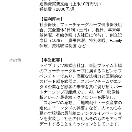
通勤費実費支給（上限10万円/月）
通信費（2000円/月）
【福利厚生】
社会保険、フューチャーグループ健康保険組
合、完全週休2日制（土日）、祝日、年末年
始休暇、有給休暇（入社日に付与）、創立記
念日（10/6）、慶弔休暇、特別休暇、Family
休暇、資格取得制度 など
その他
【事業概要】
ライブリッツ株式会社は、東証プライム上場
のフューチャーグループに属するスピンオフ
ベンチャーであり、高度な技術力と圧倒的な
スピード感を武器に、スポーツチームやエン
タメ企業など顧客の未来を共に切り拓くパー
トナーシップ型組織です。AI、IoT、映像解
析といった最先端テクノロジーを駆使し、
「スポーツの感動」「地域創生・一次産業の
進化」「エンタメの興奮」など、人々の心を
動かす現場の最前線にデジタルイノベーショ
ンを実装し、社会の仕組みそのものをアップ
デートすることをミッションとしています。