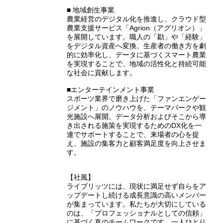
■ 地域創生事業
農業経営のデジタル化を推進し、クラウド型
農業支援サービス「Agrion（アグリオン）」
を展開しています。職人の「勘」や「経験」
をデジタル資産へ変換。生産者の働き方を劇
的に効率化し、データに基づくスマート農業
を実現することで、地域の活性化と持続可能
な社会に貢献します。
■エンターテインメント事業
スポーツ業界で磨き上げた「ファンエンゲー
ジメント」のノウハウを、テーマパークや観
光施設へ展開。データ分析およびそこから導
き出される施策を実現するためのDX化を一
連でサポートすることで、来場者の心を捉
え、施設の集客力と顧客満足度を向上させま
す。
【社風】
ライブリッツには、現状に満足せず自らをア
ップデートし続ける成長意識の高いメンバー
が集まっています。私たちが大切にしている
のは、「プロフェッショナルとしての信頼」
に基づく真のチームワークです。一人ひとり