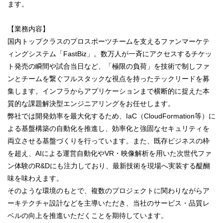
ます。
【業務内容】
国内トップクラスのプロスポーツチームを支えるファンマーケテ
ィングシステム「FastBiz」。数万人が一斉にアクセスするチケッ
ト発売の瞬間や試合当日など、「極限の負荷」を技術で制しファ
ンとチームを繋ぐフルスタックな視点を持ったテックリードを募
集します。インフラからアプリケーションまで横断的に捉えた本
質的な課題解決型エンジニアリングをお任せします。
弊社では開発効率を最大化するため、IaC（CloudFormation等）に
よる基盤構築の自動化を推進し、効率化と強固なセキュリティを
両立させる基盤づくりを行っています。また、既存ビジネスの枠
を超え、AIによる運営自動化やVR・映像解析を用いた次世代ファ
ン体験のR&Dにも注力しており、最新技術を現場へ実装する醍醐
味を味わえます。
そのような環境のもとで、複数のプロジェクトに関わりながらア
ーキテクチャ設計などを主導いただき、当社のサービス・品質レ
ベルの向上を推進いただくことを期待しています。