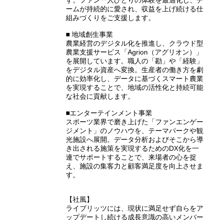
す。ファン一人ひとりの体験を最適化し、チ
ームが持続的に愛され、収益を上げ続ける仕
組みづくりをご支援します。
■ 地域創生事業
農業経営のデジタル化を推進し、クラウド型
農業支援サービス「Agrion（アグリオン）」
を展開しています。職人の「勘」や「経験」
をデジタル資産へ変換。生産者の働き方を劇
的に効率化し、データに基づくスマート農業
を実現することで、地域の活性化と持続可能
な社会に貢献します。
■エンターテインメント事業
スポーツ業界で磨き上げた「ファンエンゲー
ジメント」のノウハウを、テーマパークや観
光施設へ展開。データ分析およびそこから導
き出される施策を実現するためのDX化を一
連でサポートすることで、来場者の心を捉
え、施設の集客力と顧客満足度を向上させま
す。
【社風】
ライブリッツには、現状に満足せず自らをア
ップデートし続ける成長意識の高いメンバー