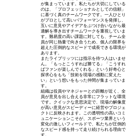
が集まっています。私たちが大切にしている
のは、「プロフェッショナルとしての信頼」
に基づく真のチームワークです。一人ひとり
がプロとして高いパフォーマンスを発揮し、
互いに意見やアイデアをぶつけ合いながら最
適解を導き出すチームワークを重視していま
す。難易度の高い課題に対しても、チーム全
員が同じ熱量で向き合うため、個人の限界を
超えた圧倒的なスピードで成長できる環境が
あります。
またライブリッツには指示を待つ人はいませ
ん。「もっとこうすれば勝てる」「こうすれ
ばファンが楽しんでくれる」という好奇心と
探求心をもち「技術を現場の感動に変えた
い」という想いをもった仲間が集まっていま
す。
組織は役員やマネジャーとの距離が近く、全
員が意見を出し合える非常にフラットな環境
です。クイックな意思決定で、現場の解像度
が高い意見がスピーディーに経営やプロジェ
クトに反映されます。この透明性の高いコミ
ュニケーションこそが、スポーツ業界という
変化の激しいフィールドで、私たちが圧倒的
なスピード感を持って走り続けられる理由で
す。