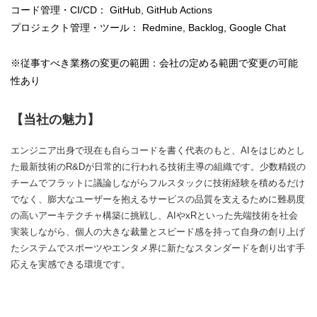
コード管理・CI/CD： GitHub, GitHub Actions
プロジェクト管理・ツール： Redmine, Backlog, Google Chat
※従事すべき業務の変更の範囲：会社の定める範囲で変更の可能
性あり
【当社の魅力】
エンジニア出身で現在も自らコードを書く代表のもと、AIをはじめとし
た最新技術のR&Dが日常的に行われる技術主導の組織です。少数精鋭の
チームでフラットに議論しながらフルスタックに技術経験を積めるだけ
でなく、膨大なユーザーを抱えるサービスの品質を支えるために難易度
の高いアーキテクチャ構築に挑戦し、AIやxRといった先端技術を社会
実装しながら、個人の大きな裁量とスピード感を持って自身の創り上げ
たシステムでスポーツやエンタメ界に新たなスタンダードを創り出す手
応えを実感できる環境です。