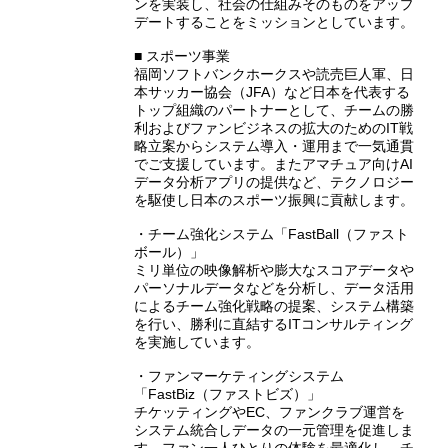
ンを実装し、社会の仕組みそのものをアップ
デートすることをミッションとしています。
■ スポーツ事業
福岡ソフトバンクホークスや読売巨人軍、日
本サッカー協会（JFA）など日本を代表する
トップ組織のパートナーとして、チームの勝
利およびファンビジネスの拡大のためのIT戦
略立案からシステム導入・運用まで一気通貫
でご支援しています。またアマチュア向けAI
データ分析アプリの提供など、テクノロジー
を駆使し日本のスポーツ振興に貢献します。
・チーム強化システム「FastBall（ファスト
ボール）」
ミリ単位の映像解析や膨大なスコアデータや
パーソナルデータなどを分析し、データ活用
によるチーム強化戦略の提案、システム構築
を行い、勝利に直結するITコンサルティング
を実施しています。
・ファンマーケティングシステム
「FastBiz（ファストビズ）」
チケッティングやEC、ファンクラブ運営を
システム統合しデータの一元管理を促進しま