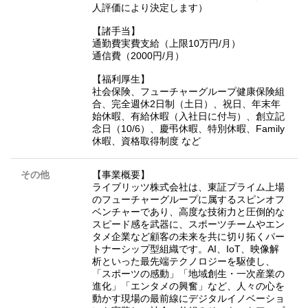
人評価により決定します）
【諸手当】
通勤費実費支給（上限10万円/月）
通信費（2000円/月）
【福利厚生】
社会保険、フューチャーグループ健康保険組
合、完全週休2日制（土日）、祝日、年末年
始休暇、有給休暇（入社日に付与）、創立記
念日（10/6）、慶弔休暇、特別休暇、Family
休暇、資格取得制度 など
その他
【事業概要】
ライブリッツ株式会社は、東証プライム上場
のフューチャーグループに属するスピンオフ
ベンチャーであり、高度な技術力と圧倒的な
スピード感を武器に、スポーツチームやエン
タメ企業など顧客の未来を共に切り拓くパー
トナーシップ型組織です。AI、IoT、映像解
析といった最先端テクノロジーを駆使し、
「スポーツの感動」「地域創生・一次産業の
進化」「エンタメの興奮」など、人々の心を
動かす現場の最前線にデジタルイノベーショ