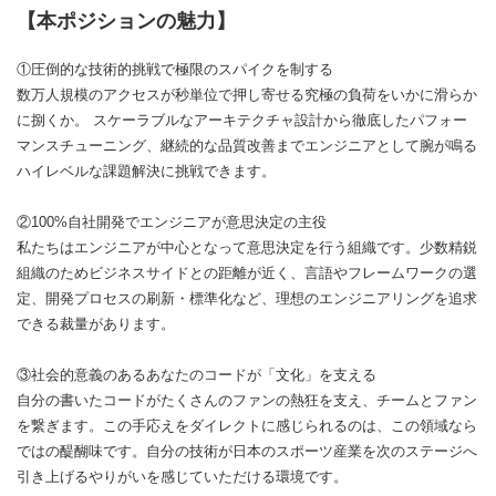
【本ポジションの魅力】
①圧倒的な技術的挑戦で極限のスパイクを制する
数万人規模のアクセスが秒単位で押し寄せる究極の負荷をいかに滑らか
に捌くか。 スケーラブルなアーキテクチャ設計から徹底したパフォー
マンスチューニング、継続的な品質改善までエンジニアとして腕が鳴る
ハイレベルな課題解決に挑戦できます。
②100%自社開発でエンジニアが意思決定の主役
私たちはエンジニアが中心となって意思決定を行う組織です。少数精鋭
組織のためビジネスサイドとの距離が近く、言語やフレームワークの選
定、開発プロセスの刷新・標準化など、理想のエンジニアリングを追求
できる裁量があります。
③社会的意義のあるあなたのコードが「文化」を支える
自分の書いたコードがたくさんのファンの熱狂を支え、チームとファン
を繋ぎます。この手応えをダイレクトに感じられるのは、この領域なら
ではの醍醐味です。自分の技術が日本のスポーツ産業を次のステージへ
引き上げるやりがいを感じていただける環境です。