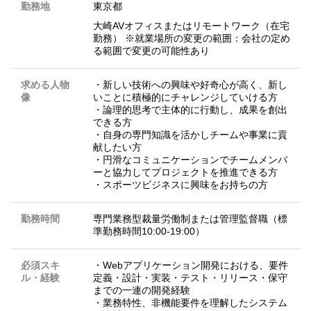
勤務地
東京都
大崎AVオフィスまたはリモートワーク（在宅
勤務） ※就業場所の変更の範囲：会社の定め
る範囲で変更の可能性あり
求める人物
・新しい技術への興味や好奇心が高く、新し
像
いことに積極的にチャレンジしていける方
・論理的思考で主体的に行動し、成果を創出
できる方
・自身の専門知識を活かしチームや事業に貢
献したい方
・円滑なコミュニケーションでチームメンバ
ーと協力してプロジェクトを推進できる方
・スポーツビジネスに興味をお持ちの方
勤務時間
専門業務型裁量労働制または管理監督職（標
準勤務時間10:00-19:00）
必須スキ
・Webアプリケーション開発における、要件
ル・経験
定義・設計・実装・テスト・リリース・保守
までの一連の開発経験
・業務特性、非機能要件を理解したシステム