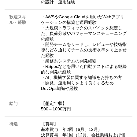
の設計・運用経験
歓迎スキ
・AWSやGoogle Cloudを用いたWebアプリ
ル・経験
ケーションの構築と運用経験
・大規模トラフィックのスパイクを想定し
た、負荷分散やパフォーマンスチューニング
の経験
・開発チームをリードし、レビューや技術指
導などを通じてチームの技術水準を向上させ
た経験
・業務系システムの開発経験
・RSpecなどを用いた自動テストによる継続
的な開発の経験
・AI、機械学習に関する知識をお持ちの方
・開発、運用周りをより良くするため
DevOps知識や経験
給与
【想定年収】
500～1000万円
待遇
【賞与】
基本賞与 年2回（6月、12月）
決算賞与 年1回（12月、会社業績および個