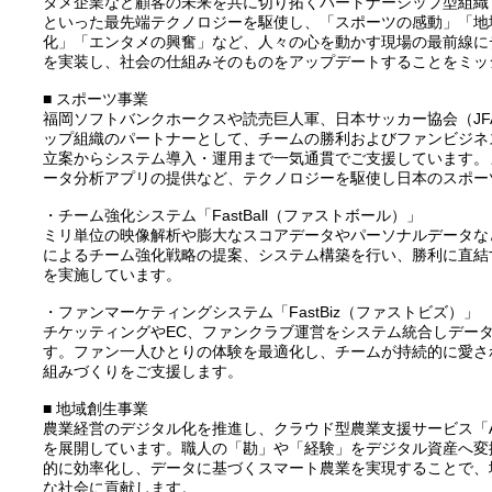
タメ企業など顧客の未来を共に切り拓くパートナーシップ型組織です
といった最先端テクノロジーを駆使し、「スポーツの感動」「地
化」「エンタメの興奮」など、人々の心を動かす現場の最前線に
を実装し、社会の仕組みそのものをアップデートすることをミッ
■ スポーツ事業
福岡ソフトバンクホークスや読売巨人軍、日本サッカー協会（JF
ップ組織のパートナーとして、チームの勝利およびファンビジネ
立案からシステム導入・運用まで一気通貫でご支援しています。
ータ分析アプリの提供など、テクノロジーを駆使し日本のスポー
・チーム強化システム「FastBall（ファストボール）」
ミリ単位の映像解析や膨大なスコアデータやパーソナルデータな
によるチーム強化戦略の提案、システム構築を行い、勝利に直結
を実施しています。
・ファンマーケティングシステム「FastBiz（ファストビズ）」
チケッティングやEC、ファンクラブ運営をシステム統合しデー
す。ファン一人ひとりの体験を最適化し、チームが持続的に愛さ
組みづくりをご支援します。
■ 地域創生事業
農業経営のデジタル化を推進し、クラウド型農業支援サービス「Ag
を展開しています。職人の「勘」や「経験」をデジタル資産へ変
的に効率化し、データに基づくスマート農業を実現することで、
な社会に貢献します。