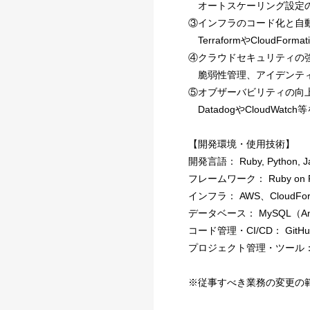
オートスケーリング設定の高
③インフラのコード化と自動
TerraformやCloud
④クラウドセキュリティの
脆弱性管理、アイデンティ
⑤オブザーバビリティの向
DatadogやCloudW
【開発環境・使用技術】
開発言語： Ruby, Python, Java
フレームワーク： Ruby on Rails
インフラ： AWS、CloudForm
データベース： MySQL（Amazo
コード管理・CI/CD： GitHub, 
プロジェクト管理・ツール： Redmi
※従事すべき業務の変更の