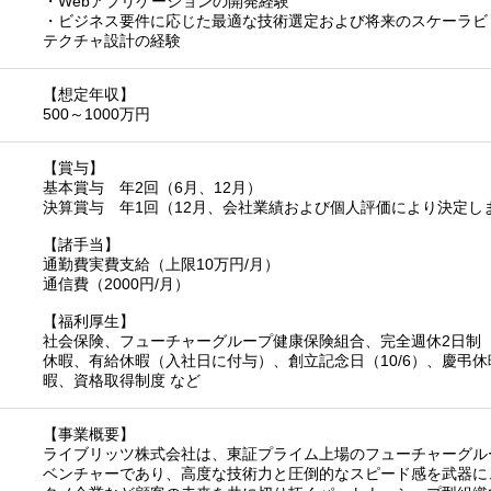
・Webアプリケーションの開発経験
・ビジネス要件に応じた最適な技術選定および将来のスケーラビ
テクチャ設計の経験
【想定年収】
500～1000万円
【賞与】
基本賞与 年2回（6月、12月）
決算賞与 年1回（12月、会社業績および個人評価により決定し
【諸手当】
通勤費実費支給（上限10万円/月）
通信費（2000円/月）
【福利厚生】
社会保険、フューチャーグループ健康保険組合、完全週休2日制
休暇、有給休暇（入社日に付与）、創立記念日（10/6）、慶弔休暇
暇、資格取得制度 など
【事業概要】
ライブリッツ株式会社は、東証プライム上場のフューチャーグル
ベンチャーであり、高度な技術力と圧倒的なスピード感を武器に