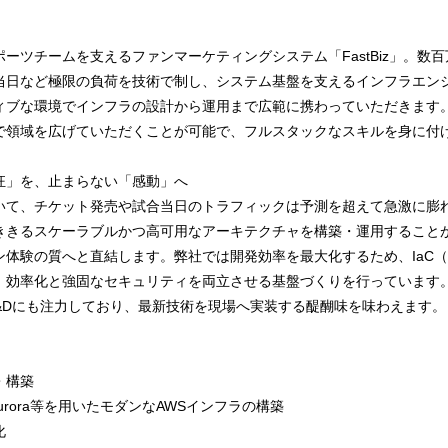
ーツチームを支えるファンマーケティングシステム「FastBiz」。数
当日など極限の負荷を技術で制し、システム基盤を支えるインフラエンジ
ィブな環境でインフラの設計から運用まで広範に携わっていただきます
で領域を広げていただくことが可能で、フルスタックなスキルを身に付
狂」を、止まらない「感動」へ
いて、チケット発売や試合当日のトラフィックは予測を超えて急激に膨れ
ききるスケーラブルかつ高可用なアーキテクチャを構築・運用すること
験の質へと直結します。弊社では開発効率を最大化するため、IaC（Clou
、効率化と強固なセキュリティを両立させる基盤づくりを行っています。
&Dにも注力しており、最新技術を現場へ実装する醍醐味を味わえます。
・構築
da, Aurora等を用いたモダンなAWSインフラの構築
化