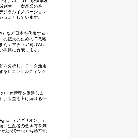
。AI、IoT、映像解析
域創生・一次産業の進
デジタルイノベーション
ションとしています。
A）など日本を代表するト
スの拡大のためのIT戦略
またアマチュア向けAIデ
ツ振興に貢献します。
どを分析し、データ活用
するITコンサルティング
タの一元管理を促進しま
れ、収益を上げ続ける仕
rion（アグリオン）」
換。生産者の働き方を劇
地域の活性化と持続可能