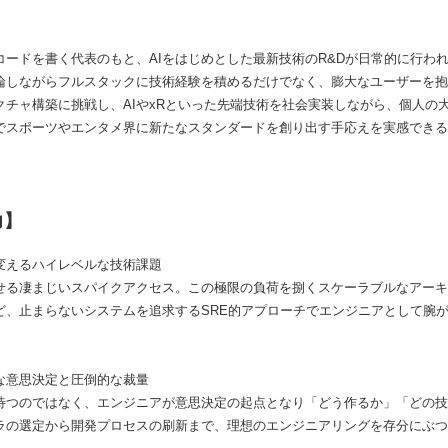
コードを書く代表のもと、AIをはじめとした最新技術のR&Dが日常的に行わ
論しながらフルスタックに技術経験を積めるだけでなく、膨大なユーザーを抱
クチャ構築に挑戦し、AIやxRといった先端技術を社会実装しながら、個人の
でスポーツやエンタメ界に新たなスタンダードを創り出す手応えを実感できる
力】
変えるハイレベルな技術課題
せる凄まじいスパイクアクセス。この極限の負荷を捌くスケーラブルなアーキ
ど、止まらないシステムを追求するSRE的アプローチでエンジニアとして腕
な意思決定と圧倒的な裁量
待つのではなく、エンジニアが意思決定の起点となり「どう作るか」「どの技
ラの選定から開発プロセスの刷新まで、理想のエンジニアリングを存分にぶつ