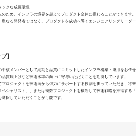
タックな成長環境
ムのため、インフラの境界を越えてプロダクト全体に携わることができます。
、単なる開発者ではなく、プロダクトを成功へ導くエンジニアリングリーダー
ップ】
の中核メンバーとして納期と品質にコミットしたインフラ構築・運用をお任せ
の品質底上げなど技術水準の向上に寄与いただくことを期待しています。
てプロジェクトを技術面から強力にサポートする役割を担っていただき、将来
スペシャリスト」、または複数プロジェクトを横断して技術戦略を推進する「
を選択していただくことが可能です。