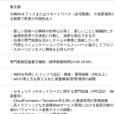
東京都
大崎AVオフィスまたはリモートワーク（在宅勤務） ※就業場所
る範囲で変更の可能性あり
・新しい技術への興味や好奇心が高く、新しいことに積極的にチ
・論理的思考で主体的に行動し、成果を創出できる方
・自身の専門知識を活かしチームや事業に貢献したい方
・円滑なコミュニケーションでチームメンバーと協力してプロジ
・スポーツビジネスに興味をお持ちの方
専門業務型裁量労働制（標準勤務時間10:00-19:00）
・AWSを利用したインフラ設計・構築・運用経験（3年以上）
・IaCの考え方を取り入れた基盤構築/管理/運用の経験
・セキュリティやネットワークに関する専門知識（VPC設計、WA
基盤等）
・CloudFormation / Terraform等を用いた構成管理の実務経験
・高トラフィックな大規模Webサービス環境における負荷分散
成やパフォーマンス改善テストの経験）