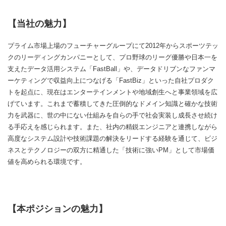
【当社の魅力】
プライム市場上場のフューチャーグループにて2012年からスポーツテッ
クのリーディングカンパニーとして、プロ野球のリーグ優勝や日本一を
支えたデータ活用システム「FastBall」や、データドリブンなファンマ
ーケティングで収益向上につなげる「FastBiz」といった自社プロダク
トを起点に、現在はエンターテインメントや地域創生へと事業領域を広
げています。これまで蓄積してきた圧倒的なドメイン知識と確かな技術
力を武器に、世の中にない仕組みを自らの手で社会実装し成長させ続け
る手応えを感じられます。また、社内の精鋭エンジニアと連携しながら
高度なシステム設計や技術課題の解決をリードする経験を通じて、ビジ
ネスとテクノロジーの双方に精通した「技術に強いPM」として市場価
値を高められる環境です。
【本ポジションの魅力】