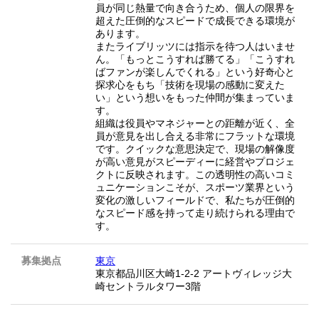
員が同じ熱量で向き合うため、個人の限界を
超えた圧倒的なスピードで成長できる環境が
あります。
またライブリッツには指示を待つ人はいませ
ん。「もっとこうすれば勝てる」「こうすれ
ばファンが楽しんでくれる」という好奇心と
探求心をもち「技術を現場の感動に変えた
い」という想いをもった仲間が集まっていま
す。
組織は役員やマネジャーとの距離が近く、全
員が意見を出し合える非常にフラットな環境
です。クイックな意思決定で、現場の解像度
が高い意見がスピーディーに経営やプロジェ
クトに反映されます。この透明性の高いコミ
ュニケーションこそが、スポーツ業界という
変化の激しいフィールドで、私たちが圧倒的
なスピード感を持って走り続けられる理由で
す。
募集拠点
東京
東京都品川区大崎1-2-2 アートヴィレッジ大
崎セントラルタワー3階