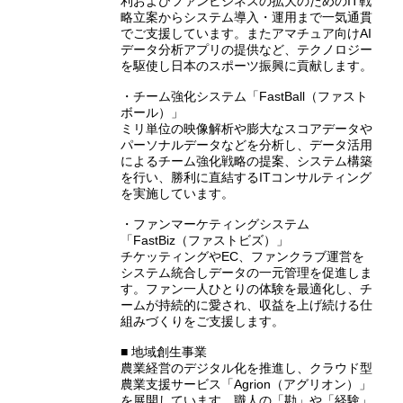
利およびファンビジネスの拡大のためのIT戦
略立案からシステム導入・運用まで一気通貫
でご支援しています。またアマチュア向けAI
データ分析アプリの提供など、テクノロジー
を駆使し日本のスポーツ振興に貢献します。
・チーム強化システム「FastBall（ファスト
ボール）」
ミリ単位の映像解析や膨大なスコアデータや
パーソナルデータなどを分析し、データ活用
によるチーム強化戦略の提案、システム構築
を行い、勝利に直結するITコンサルティング
を実施しています。
・ファンマーケティングシステム
「FastBiz（ファストビズ）」
チケッティングやEC、ファンクラブ運営を
システム統合しデータの一元管理を促進しま
す。ファン一人ひとりの体験を最適化し、チ
ームが持続的に愛され、収益を上げ続ける仕
組みづくりをご支援します。
■ 地域創生事業
農業経営のデジタル化を推進し、クラウド型
農業支援サービス「Agrion（アグリオン）」
を展開しています。職人の「勘」や「経験」