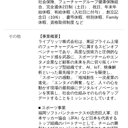
社会保険、フューチャーグループ健康保険組
合、完全週休2日制（土日）、祝日、年末年
始休暇、有給休暇（入社日に付与）、創立記
念日（10/6）、慶弔休暇、特別休暇、Family
休暇、資格取得制度 など
その他
【事業概要】
ライブリッツ株式会社は、東証プライム上場
のフューチャーグループに属するスピンオフ
ベンチャーであり、高度な技術力と圧倒的な
スピード感を武器に、スポーツチームやエン
タメ企業など顧客の未来を共に切り拓くパー
トナーシップ型組織です。AI、IoT、映像解
析といった最先端テクノロジーを駆使し、
「スポーツの感動」「地域創生・一次産業の
進化」「エンタメの興奮」など、人々の心を
動かす現場の最前線にデジタルイノベーショ
ンを実装し、社会の仕組みそのものをアップ
デートすることをミッションとしています。
■ スポーツ事業
福岡ソフトバンクホークスや読売巨人軍、日
本サッカー協会（JFA）など日本を代表する
トップ組織のパートナーとして、チームの勝