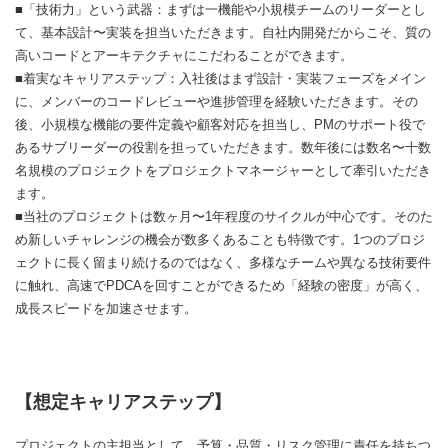
■「技術力」という武器：まずは一機能や小規模チームのリーダーとし
て、基本設計〜実装を担当いただきます。自社内開発だからこそ、質の
高いコードとアーキテクチャにこだわることができます。
■着実なキャリアステップ：入社後はまず設計・実装フェーズをメイン
に、メンバーのコードレビューや進捗管理を経験いただきます。その
後、小規模な機能の要件定義や顧客対応を担当し、PMのサポート役で
あるサブリーダーの役割を担っていただきます。数年後には数名〜十数
名規模のプロジェクトをプロジェクトマネージャーとして牽引いただき
ます。
■当社のプロジェクトは数ヶ月〜1年程度のサイクルが中心です。そのた
め新しいチャレンジの機会が数多くあることも特徴です。1つのプロジ
ェクトに長く留まり続けるのではなく、多様なチームや異なる技術要件
に触れ、高速でPDCAを回すことができるため「経験の密度」が高く、
成長スピードを加速させます。
【想定キャリアステップ】
プロジェクトの主担当として、予算・品質・リスク管理に責任を持ちつ