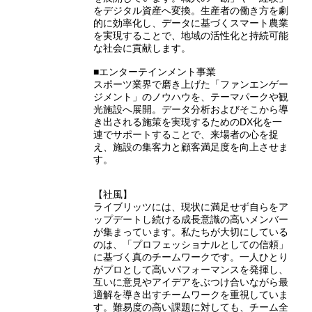
をデジタル資産へ変換。生産者の働き方を劇
的に効率化し、データに基づくスマート農業
を実現することで、地域の活性化と持続可能
な社会に貢献します。
■エンターテインメント事業
スポーツ業界で磨き上げた「ファンエンゲー
ジメント」のノウハウを、テーマパークや観
光施設へ展開。データ分析およびそこから導
き出される施策を実現するためのDX化を一
連でサポートすることで、来場者の心を捉
え、施設の集客力と顧客満足度を向上させま
す。
【社風】
ライブリッツには、現状に満足せず自らをア
ップデートし続ける成長意識の高いメンバー
が集まっています。私たちが大切にしている
のは、「プロフェッショナルとしての信頼」
に基づく真のチームワークです。一人ひとり
がプロとして高いパフォーマンスを発揮し、
互いに意見やアイデアをぶつけ合いながら最
適解を導き出すチームワークを重視していま
す。難易度の高い課題に対しても、チーム全