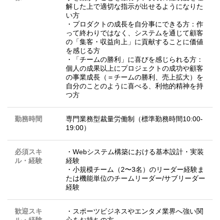
解した上で適切な指示が出せるようになりた
い方
・プロダクトの成長を自分事にできる方：作
って終わりではなく、システムを通じて顧客
の「集客・収益向上」に貢献することに価値
を感じる方
・「チームの勝利」に喜びを感じられる方：
個人の成果以上にプロジェクトの成功や顧客
の事業成長（＝チームの勝利、売上拡大）を
自分のことのように喜べる、利他的精神を持
つ方
勤務時間
専門業務型裁量労働制（標準勤務時間10:00-
19:00）
必須スキ
・Webシステム構築における基本設計・実装
ル・経験
経験
・小規模チーム（2〜3名）のリーダー経験ま
たは機能単位のチームリーダー/サブリーダー
経験
歓迎スキ
・スポーツビジネスやエンタメ業界へ強い関