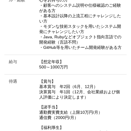
ル・経験
心をお持ちの方
・顧客へのシステム説明や仕様確認のご経験
がある方
・基本設計以降の上流工程にチャレンジした
い方
・モダンな技術スタックを用いたシステム開
発にチャレンジしたい方
・Java, Rubyなどオブジェクト指向言語での
開発経験（言語不問）
・GitHub等を用いたチーム開発経験がある方
給与
【想定年収】
500～1000万円
待遇
【賞与】
基本賞与 年2回（6月、12月）
決算賞与 年1回（12月、会社業績および個
人評価により決定します）
【諸手当】
通勤費実費支給（上限10万円/月）
通信費（2000円/月）
【福利厚生】