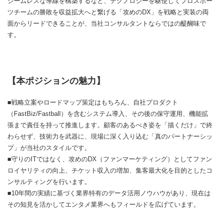
シームレスな導線を構築するなど、テクノロジーを駆使してプロスポー
ツチームの勝敗を収益拡大へと繋げる「攻めのDX」を戦略と実装の両
面からリードできることが、当社コンサルタントならではの醍醐味で
す。
【本ポジションの魅力】
■戦略立案やロードマップ策定はもちろん、自社プロダクト
（FastBiz/Fastball）を含むシステム導入、その後の保守運用、機能拡
張まで責任を持って推進します。顧客のあるべき姿を「描くだけ」で終
わらせず、技術力を武器に、現場に深く入り込む「真のパートナーシッ
プ」が当社のスタイルです。
■守りのITではなく、攻めのDX（ファンマーケティング）としてファン
ロイヤリティの向上、チケット収入の増加、集客最大化を目的としたコ
ンサルティングを行います。
■10年間の実績に基づく業界特有のデータ活用ノウハウがあり、現在は
その知見を活かしてエンタメ業界へもフィールドを広げています。