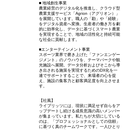
■ 地域創生事業
農業経営のデジタル化を推進し、クラウド型
農業支援サービス「Agrion（アグリオン）」
を展開しています。職人の「勘」や「経験」
をデジタル資産へ変換。生産者の働き方を劇
的に効率化し、データに基づくスマート農業
を実現することで、地域の活性化と持続可能
な社会に貢献します。
■エンターテインメント事業
スポーツ業界で磨き上げた「ファンエンゲー
ジメント」のノウハウを、テーマパークや観
光施設へ展開。データ分析およびそこから導
き出される施策を実現するためのDX化を一
連でサポートすることで、来場者の心を捉
え、施設の集客力と顧客満足度を向上させま
す。
【社風】
ライブリッツには、現状に満足せず自らをア
ップデートし続ける成長意識の高いメンバー
が集まっています。私たちが大切にしている
のは、「プロフェッショナルとしての信頼」
に基づく真のチームワークです。一人ひとり