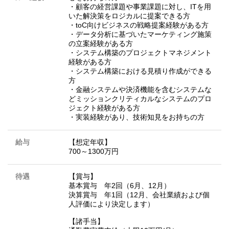
・顧客の経営課題や事業課題に対し、ITを用
いた解決策をロジカルに提案できる方
・toC向けビジネスの戦略提案経験がある方
・データ分析に基づいたマーケティング施策
の立案経験がある方
・システム構築のプロジェクトマネジメント
経験がある方
・システム構築における見積り作成ができる
方
・金融システムや決済機能を含むシステムな
どミッションクリティカルなシステムのプロ
ジェクト経験がある方
・実装経験があり、技術知見をお持ちの方
給与
【想定年収】
700～1300万円
待遇
【賞与】
基本賞与 年2回（6月、12月）
決算賞与 年1回（12月、会社業績および個
人評価により決定します）
【諸手当】