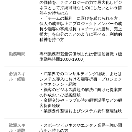
の価値を、テクノロジーの力で最大化しビジ
ネスとして持続可能なものにしたいという情
熱をお持ちの方
・「チームの勝利」に喜びを感じられる方：
個人の成果以上にプロジェクトメンバーの成
長や顧客の事業成長（＝チームの勝利、売上
拡大）を自分のことのように喜べる、利他的
精神を持つ方
勤務時間
専門業務型裁量労働制または管理監督職（標
準勤務時間10:00-19:00）
必須スキ
・IT業界でのコンサルティング経験、または
ル・経験
システム導入における顧客折衝・プロジェク
トマネジメント経験
・顧客のビジネス課題の解決に向けた提案書
の作成および提案経験
・金額交渉やトラブル時の顧客説明などの顧
客折衝経験
・業務要件整理およびシステム要件整理経験
歓迎スキ
・スポーツビジネスやエンタメ業界へ強い関
ル・経験
心をお持ちの方