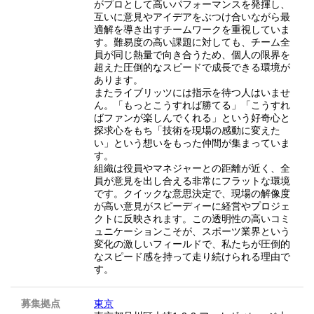
がプロとして高いパフォーマンスを発揮し、
互いに意見やアイデアをぶつけ合いながら最
適解を導き出すチームワークを重視していま
す。難易度の高い課題に対しても、チーム全
員が同じ熱量で向き合うため、個人の限界を
超えた圧倒的なスピードで成長できる環境が
あります。
またライブリッツには指示を待つ人はいませ
ん。「もっとこうすれば勝てる」「こうすれ
ばファンが楽しんでくれる」という好奇心と
探求心をもち「技術を現場の感動に変えた
い」という想いをもった仲間が集まっていま
す。
組織は役員やマネジャーとの距離が近く、全
員が意見を出し合える非常にフラットな環境
です。クイックな意思決定で、現場の解像度
が高い意見がスピーディーに経営やプロジェ
クトに反映されます。この透明性の高いコミ
ュニケーションこそが、スポーツ業界という
変化の激しいフィールドで、私たちが圧倒的
なスピード感を持って走り続けられる理由で
す。
募集拠点
東京