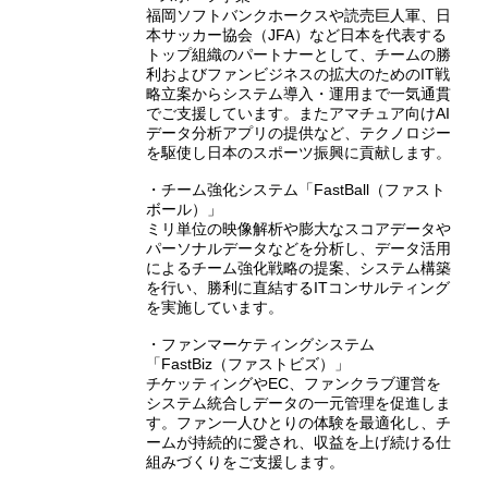
福岡ソフトバンクホークスや読売巨人軍、日
本サッカー協会（JFA）など日本を代表する
トップ組織のパートナーとして、チームの勝
利およびファンビジネスの拡大のためのIT戦
略立案からシステム導入・運用まで一気通貫
でご支援しています。またアマチュア向けAI
データ分析アプリの提供など、テクノロジー
を駆使し日本のスポーツ振興に貢献します。
・チーム強化システム「FastBall（ファスト
ボール）」
ミリ単位の映像解析や膨大なスコアデータや
パーソナルデータなどを分析し、データ活用
によるチーム強化戦略の提案、システム構築
を行い、勝利に直結するITコンサルティング
を実施しています。
・ファンマーケティングシステム
「FastBiz（ファストビズ）」
チケッティングやEC、ファンクラブ運営を
システム統合しデータの一元管理を促進しま
す。ファン一人ひとりの体験を最適化し、チ
ームが持続的に愛され、収益を上げ続ける仕
組みづくりをご支援します。