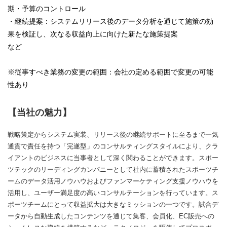
期・予算のコントロール
・継続提案：システムリリース後のデータ分析を通じて施策の効
果を検証し、次なる収益向上に向けた新たな施策提案
など
※従事すべき業務の変更の範囲：会社の定める範囲で変更の可能
性あり
【当社の魅力】
戦略策定からシステム実装、リリース後の継続サポートに至るまで一気
通貫で責任を持つ「完遂型」のコンサルティングスタイルにより、クラ
イアントのビジネスに当事者として深く関わることができます。スポー
ツテックのリーディングカンパニーとして社内に蓄積されたスポーツチ
ームのデータ活用ノウハウおよびファンマーケティング支援ノウハウを
活用し、ユーザー満足度の高いコンサルテーションを行っています。ス
ポーツチームにとって収益拡大は大きなミッションの一つです。試合デ
ータから自動生成したコンテンツを通じて集客、会員化、EC販売への