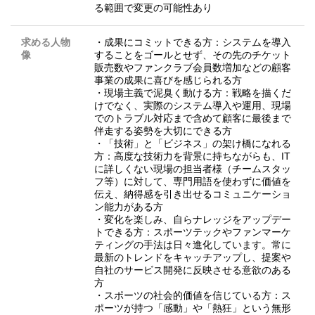
る範囲で変更の可能性あり
求める人物
・成果にコミットできる方：システムを導入
像
することをゴールとせず、その先のチケット
販売数やファンクラブ会員数増加などの顧客
事業の成果に喜びを感じられる方
・現場主義で泥臭く動ける方：戦略を描くだ
けでなく、実際のシステム導入や運用、現場
でのトラブル対応まで含めて顧客に最後まで
伴走する姿勢を大切にできる方
・「技術」と「ビジネス」の架け橋になれる
方：高度な技術力を背景に持ちながらも、IT
に詳しくない現場の担当者様（チームスタッ
フ等）に対して、専門用語を使わずに価値を
伝え、納得感を引き出せるコミュニケーショ
ン能力がある方
・変化を楽しみ、自らナレッジをアップデー
トできる方：スポーツテックやファンマーケ
ティングの手法は日々進化しています。常に
最新のトレンドをキャッチアップし、提案や
自社のサービス開発に反映させる意欲のある
方
・スポーツの社会的価値を信じている方：ス
ポーツが持つ「感動」や「熱狂」という無形