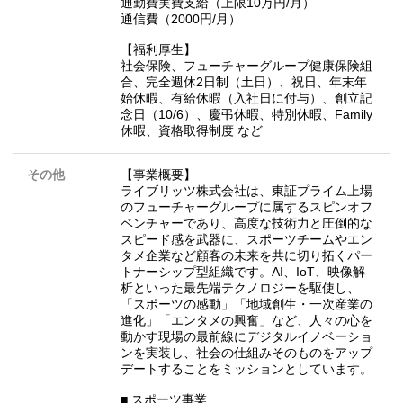
通勤費実費支給（上限10万円/月）
通信費（2000円/月）
【福利厚生】
社会保険、フューチャーグループ健康保険組
合、完全週休2日制（土日）、祝日、年末年
始休暇、有給休暇（入社日に付与）、創立記
念日（10/6）、慶弔休暇、特別休暇、Family
休暇、資格取得制度 など
その他
【事業概要】
ライブリッツ株式会社は、東証プライム上場
のフューチャーグループに属するスピンオフ
ベンチャーであり、高度な技術力と圧倒的な
スピード感を武器に、スポーツチームやエン
タメ企業など顧客の未来を共に切り拓くパー
トナーシップ型組織です。AI、IoT、映像解
析といった最先端テクノロジーを駆使し、
「スポーツの感動」「地域創生・一次産業の
進化」「エンタメの興奮」など、人々の心を
動かす現場の最前線にデジタルイノベーショ
ンを実装し、社会の仕組みそのものをアップ
デートすることをミッションとしています。
■ スポーツ事業