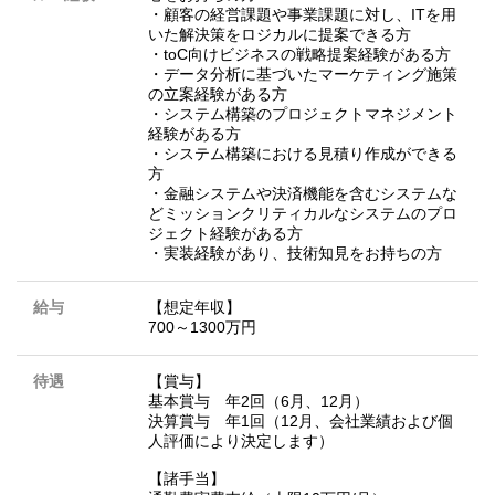
・顧客の経営課題や事業課題に対し、ITを用
いた解決策をロジカルに提案できる方
・toC向けビジネスの戦略提案経験がある方
・データ分析に基づいたマーケティング施策
の立案経験がある方
・システム構築のプロジェクトマネジメント
経験がある方
・システム構築における見積り作成ができる
方
・金融システムや決済機能を含むシステムな
どミッションクリティカルなシステムのプロ
ジェクト経験がある方
・実装経験があり、技術知見をお持ちの方
給与
【想定年収】
700～1300万円
待遇
【賞与】
基本賞与 年2回（6月、12月）
決算賞与 年1回（12月、会社業績および個
人評価により決定します）
【諸手当】