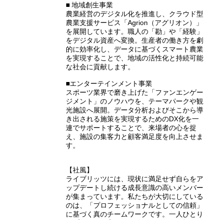
■ 地域創生事業
農業経営のデジタル化を推進し、クラウド型
農業支援サービス「Agrion（アグリオン）」
を展開しています。職人の「勘」や「経験」
をデジタル資産へ変換。生産者の働き方を劇
的に効率化し、データに基づくスマート農業
を実現することで、地域の活性化と持続可能
な社会に貢献します。
■エンターテインメント事業
スポーツ業界で磨き上げた「ファンエンゲー
ジメント」のノウハウを、テーマパークや観
光施設へ展開。データ分析およびそこから導
き出される施策を実現するためのDX化を一
連でサポートすることで、来場者の心を捉
え、施設の集客力と顧客満足度を向上させま
す。
【社風】
ライブリッツには、現状に満足せず自らをア
ップデートし続ける成長意識の高いメンバー
が集まっています。私たちが大切にしている
のは、「プロフェッショナルとしての信頼」
に基づく真のチームワークです。一人ひとり