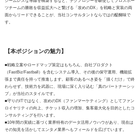
シームレスな導線を構築するなど、テクノロジーを駆使してプロスポー
ツチームの勝敗を収益拡大へと繋げる「攻めのDX」を戦略と実装の両
面からリードできることが、当社コンサルタントならではの醍醐味で
す。
【本ポジションの魅力】
■戦略立案やロードマップ策定はもちろん、自社プロダクト
（FastBiz/Fastball）を含むシステム導入、その後の保守運用、機能拡
張まで責任を持って推進します。顧客のあるべき姿を「描くだけ」で終
わらせず、技術力を武器に、現場に深く入り込む「真のパートナーシッ
プ」が当社のスタイルです。
■守りのITではなく、攻めのDX（ファンマーケティング）としてファン
ロイヤリティの向上、チケット収入の増加、集客最大化を目的としたコ
ンサルティングを行います。
■10年間の実績に基づく業界特有のデータ活用ノウハウがあり、現在は
その知見を活かしてエンタメ業界へもフィールドを広げています。