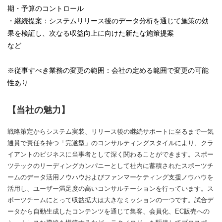
期・予算のコントロール
・継続提案：システムリリース後のデータ分析を通じて施策の効
果を検証し、次なる収益向上に向けた新たな施策提案
など
※従事すべき業務の変更の範囲：会社の定める範囲で変更の可能
性あり
【当社の魅力】
戦略策定からシステム実装、リリース後の継続サポートに至るまで一気
通貫で責任を持つ「完遂型」のコンサルティングスタイルにより、クラ
イアントのビジネスに当事者として深く関わることができます。スポー
ツテックのリーディングカンパニーとして社内に蓄積されたスポーツチ
ームのデータ活用ノウハウおよびファンマーケティング支援ノウハウを
活用し、ユーザー満足度の高いコンサルテーションを行っています。ス
ポーツチームにとって収益拡大は大きなミッションの一つです。試合デ
ータから自動生成したコンテンツを通じて集客、会員化、EC販売への