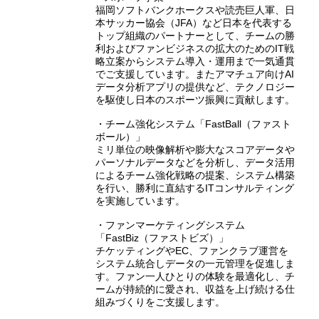
福岡ソフトバンクホークスや読売巨人軍、日
本サッカー協会（JFA）など日本を代表する
トップ組織のパートナーとして、チームの勝
利およびファンビジネスの拡大のためのIT戦
略立案からシステム導入・運用まで一気通貫
でご支援しています。またアマチュア向けAI
データ分析アプリの提供など、テクノロジー
を駆使し日本のスポーツ振興に貢献します。
・チーム強化システム「FastBall（ファスト
ボール）」
ミリ単位の映像解析や膨大なスコアデータや
パーソナルデータなどを分析し、データ活用
によるチーム強化戦略の提案、システム構築
を行い、勝利に直結するITコンサルティング
を実施しています。
・ファンマーケティングシステム
「FastBiz（ファストビズ）」
チケッティングやEC、ファンクラブ運営を
システム統合しデータの一元管理を促進しま
す。ファン一人ひとりの体験を最適化し、チ
ームが持続的に愛され、収益を上げ続ける仕
組みづくりをご支援します。