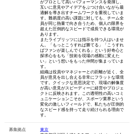
がプロとして高いパフォーマンスを発揮し、
互いに意見やアイデアをぶつけ合いながら最
適解を導き出すチームワークを重視していま
す。難易度の高い課題に対しても、チーム全
員が同じ熱量で向き合うため、個人の限界を
超えた圧倒的なスピードで成長できる環境が
あります。
またライブリッツには指示を待つ人はいませ
ん。「もっとこうすれば勝てる」「こうすれ
ばファンが楽しんでくれる」という好奇心と
探求心をもち「技術を現場の感動に変えた
い」という想いをもった仲間が集まっていま
す。
組織は役員やマネジャーとの距離が近く、全
員が意見を出し合える非常にフラットな環境
です。クイックな意思決定で、現場の解像度
が高い意見がスピーディーに経営やプロジェ
クトに反映されます。この透明性の高いコミ
ュニケーションこそが、スポーツ業界という
変化の激しいフィールドで、私たちが圧倒的
なスピード感を持って走り続けられる理由で
す。
募集拠点
東京