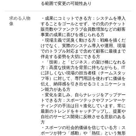
る範囲で変更の可能性あり
求める人物
・成果にコミットできる方：システムを導入
像
することをゴールとせず、その先のチケット
販売数やファンクラブ会員数増加などの顧客
事業の成果に喜びを感じられる方
・現場主義で泥臭く動ける方：戦略を描くだ
けでなく、実際のシステム導入や運用、現場
でのトラブル対応まで含めて顧客に最後まで
伴走する姿勢を大切にできる方
・「技術」と「ビジネス」の架け橋になれる
方：高度な技術力を背景に持ちながらも、IT
に詳しくない現場の担当者様（チームスタッ
フ等）に対して、専門用語を使わずに価値を
伝え、納得感を引き出せるコミュニケーショ
ン能力がある方
・変化を楽しみ、自らナレッジをアップデー
トできる方：スポーツテックやファンマーケ
ティングの手法は日々進化しています。常に
最新のトレンドをキャッチアップし、提案や
自社のサービス開発に反映させる意欲のある
方
・スポーツの社会的価値を信じている方：ス
ポーツが持つ「感動」や「熱狂」という無形