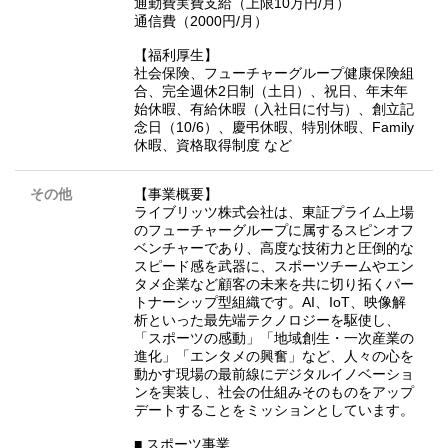
通勤費実費支給（上限10万円/月）
通信費（2000円/月）
【福利厚生】
社会保険、フューチャーグループ健康保険組
合、完全週休2日制（土日）、祝日、年末年
始休暇、有給休暇（入社日に付与）、創立記
念日（10/6）、慶弔休暇、特別休暇、Family
休暇、資格取得制度 など
その他
【事業概要】
ライブリッツ株式会社は、東証プライム上場
のフューチャーグループに属するスピンオフ
ベンチャーであり、高度な技術力と圧倒的な
スピード感を武器に、スポーツチームやエン
タメ企業など顧客の未来を共に切り拓くパー
トナーシップ型組織です。AI、IoT、映像解
析といった最先端テクノロジーを駆使し、
「スポーツの感動」「地域創生・一次産業の
進化」「エンタメの興奮」など、人々の心を
動かす現場の最前線にデジタルイノベーショ
ンを実装し、社会の仕組みそのものをアップ
デートすることをミッションとしています。
■ スポーツ事業