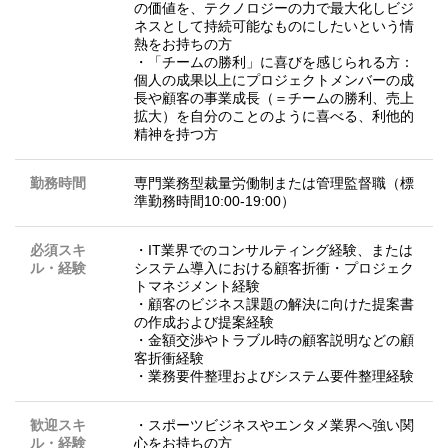
の価値を、テクノロジーの力で最大化しビジ
ネスとして持続可能なものにしたいという情
熱をお持ちの方
・「チームの勝利」に喜びを感じられる方：
個人の成果以上にプロジェクトメンバーの成
長や顧客の事業成長（＝チームの勝利、売上
拡大）を自分のことのように喜べる、利他的
精神を持つ方
勤務時間
専門業務型裁量労働制または管理監督職（標
準勤務時間10:00-19:00）
必須スキ
・IT業界でのコンサルティング経験、または
ル・経験
システム導入における顧客折衝・プロジェク
トマネジメント経験
・顧客のビジネス課題の解決に向けた提案書
の作成および提案経験
・金額交渉やトラブル時の顧客説明などの顧
客折衝経験
・業務要件整理およびシステム要件整理経験
歓迎スキ
・スポーツビジネスやエンタメ業界へ強い関
ル・経験
心をお持ちの方