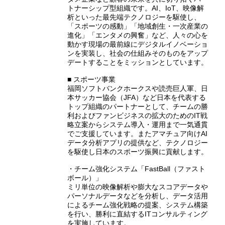
トナーシップ型組織です。AI、IoT、映像解
析といった最先端テクノロジーを駆使し、
「スポーツの感動」「地域創生・一次産業の
進化」「エンタメの興奮」など、人々の心を
動かす現場の最前線にデジタルイノベーショ
ンを実装し、社会の仕組みそのものをアップ
デートすることをミッションとしています。
■ スポーツ事業
福岡ソフトバンクホークスや読売巨人軍、日
本サッカー協会（JFA）など日本を代表する
トップ組織のパートナーとして、チームの勝
利およびファンビジネスの拡大のためのIT戦
略立案からシステム導入・運用まで一気通貫
でご支援しています。またアマチュア向けAI
データ分析アプリの提供など、テクノロジー
を駆使し日本のスポーツ振興に貢献します。
・チーム強化システム「FastBall（ファスト
ボール）」
ミリ単位の映像解析や膨大なスコアデータや
パーソナルデータなどを分析し、データ活用
によるチーム強化戦略の提案、システム構築
を行い、勝利に直結するITコンサルティング
を実施しています。