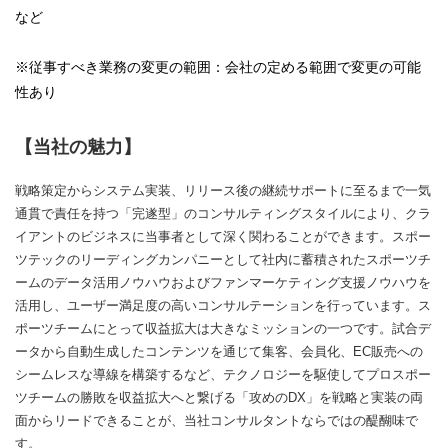
など
※従事すべき業務の変更の範囲：会社の定める範囲で変更の可能
性あり
【当社の魅力】
戦略策定からシステム実装、リリース後の継続サポートに至るまで一気
通貫で責任を持つ「完遂型」のコンサルティングスタイルにより、クラ
イアントのビジネスに当事者として深く関わることができます。スポー
ツテックのリーディングカンパニーとして社内に蓄積されたスポーツチ
ームのデータ活用ノウハウおよびファンマーケティング支援ノウハウを
活用し、ユーザー満足度の高いコンサルテーションを行っています。ス
ポーツチームにとって収益拡大は大きなミッションの一つです。試合デ
ータから自動生成したコンテンツを通じて集客、会員化、EC販売への
シームレスな導線を構築するなど、テクノロジーを駆使してプロスポー
ツチームの勝敗を収益拡大へと繋げる「攻めのDX」を戦略と実装の両
面からリードできることが、当社コンサルタントならではの醍醐味で
す。