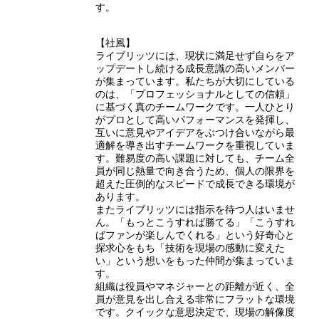
す。
【社風】
ライブリッツには、現状に満足せず自らをア
ップデートし続ける成長意識の高いメンバー
が集まっています。私たちが大切にしている
のは、「プロフェッショナルとしての信頼」
に基づく真のチームワークです。一人ひとり
がプロとして高いパフォーマンスを発揮し、
互いに意見やアイデアをぶつけ合いながら最
適解を導き出すチームワークを重視していま
す。難易度の高い課題に対しても、チーム全
員が同じ熱量で向き合うため、個人の限界を
超えた圧倒的なスピードで成長できる環境が
あります。
またライブリッツには指示を待つ人はいませ
ん。「もっとこうすれば勝てる」「こうすれ
ばファンが楽しんでくれる」という好奇心と
探求心をもち「技術を現場の感動に変えた
い」という想いをもった仲間が集まっていま
す。
組織は役員やマネジャーとの距離が近く、全
員が意見を出し合える非常にフラットな環境
です。クイックな意思決定で、現場の解像度