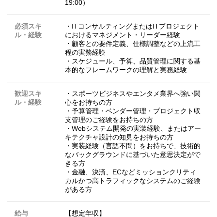
19:00）
必須スキ
・ITコンサルティングまたはITプロジェクト
ル・経験
におけるマネジメント・リーダー経験
・顧客との要件定義、仕様調整などの上流工
程の実務経験
・スケジュール、予算、品質管理に関する基
本的なフレームワークの理解と実務経験
歓迎スキ
・スポーツビジネスやエンタメ業界へ強い関
ル・経験
心をお持ちの方
・予算管理・ベンダー管理・プロジェクト収
支管理のご経験をお持ちの方
・Webシステム開発の実装経験、またはアー
キテクチャ設計の知見をお持ちの方
・実装経験（言語不問）をお持ちで、技術的
なバックグラウンドに基づいた意思決定がで
きる方
・金融、決済、ECなどミッションクリティ
カルかつ高トラフィックなシステムのご経験
がある方
給与
【想定年収】