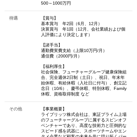
500～1000万円
待遇
【賞与】
基本賞与 年2回（6月、12月）
決算賞与 年1回（12月、会社業績および個
人評価により決定します）
【諸手当】
通勤費実費支給（上限10万円/月）
通信費（2000円/月）
【福利厚生】
社会保険、フューチャーグループ健康保険組
合、完全週休2日制（土日）、祝日、年末年
始休暇、有給休暇（入社日に付与）、創立記
念日（10/6）、慶弔休暇、特別休暇、Family
休暇、資格取得制度 など
その他
【事業概要】
ライブリッツ株式会社は、東証プライム上場
のフューチャーグループに属するスピンオフ
ベンチャーであり、高度な技術力と圧倒的な
スピード感を武器に、スポーツチームやエン
タメ企業など顧客の未来を共に切り拓くパー