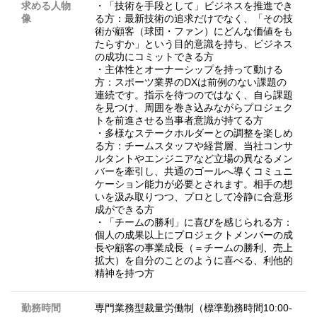
求める人物
・「技術を手段として」ビジネスを推進でき
像
る方：最新技術の追求だけでなく、「その技
術が顧客（球団・ファン）にどんな価値をも
たらすか」という目的意識を持ち、ビジネス
の成功にコミットできる方
・主体性とオーナーシップを持って動ける
方：スポーツ業界のDXは前例のない課題の
連続です。指示を待つのではなく、自ら課題
を見つけ、周囲を巻き込みながらプロジェク
トを前進させる当事者意識が持てる方
・多様なステークホルダーとの調整を楽しめ
る方：チームスタッフや経営層、当社コンサ
ルタントやエンジニアなど立場の異なるメン
バーを牽引し、共通のゴールへ導くコミュニ
ケーション能力が必要とされます。相手の想
いを汲み取りつつ、プロとして冷静に合意形
成ができる方
・「チームの勝利」に喜びを感じられる方：
個人の成果以上にプロジェクトメンバーの成
長や顧客の事業成長（＝チームの勝利、売上
拡大）を自分のことのように喜べる、利他的
精神を持つ方
勤務時間
専門業務型裁量労働制（標準勤務時間10:00-