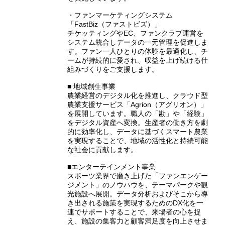
・ファンマーケティングシステム
「FastBiz（ファストビズ）」
チケッティングやEC、ファンクラブ運営を
システム統合しデータの一元管理を促進しま
す。ファン一人ひとりの体験を最適化し、チ
ームが持続的に愛され、収益を上げ続ける仕
組みづくりをご支援します。
■ 地域創生事業
農業経営のデジタル化を推進し、クラウド型
農業支援サービス「Agrion（アグリオン）」
を展開しています。職人の「勘」や「経験」
をデジタル資産へ変換。生産者の働き方を劇
的に効率化し、データに基づくスマート農業
を実現することで、地域の活性化と持続可能
な社会に貢献します。
■エンターテインメント事業
スポーツ業界で磨き上げた「ファンエンゲー
ジメント」のノウハウを、テーマパークや観
光施設へ展開。データ分析およびそこから導
き出される施策を実現するためのDX化を一
連でサポートすることで、来場者の心を捉
え、施設の集客力と顧客満足度を向上させま