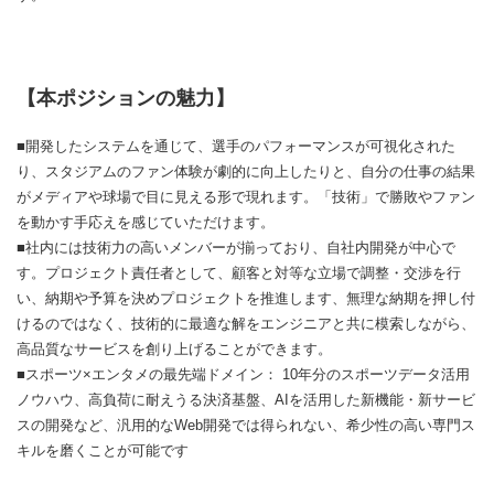
【本ポジションの魅力】
■開発したシステムを通じて、選手のパフォーマンスが可視化された
り、スタジアムのファン体験が劇的に向上したりと、自分の仕事の結果
がメディアや球場で目に見える形で現れます。「技術」で勝敗やファン
を動かす手応えを感じていただけます。
■社内には技術力の高いメンバーが揃っており、自社内開発が中心で
す。プロジェクト責任者として、顧客と対等な立場で調整・交渉を行
い、納期や予算を決めプロジェクトを推進します、無理な納期を押し付
けるのではなく、技術的に最適な解をエンジニアと共に模索しながら、
高品質なサービスを創り上げることができます。
■スポーツ×エンタメの最先端ドメイン： 10年分のスポーツデータ活用
ノウハウ、高負荷に耐えうる決済基盤、AIを活用した新機能・新サービ
スの開発など、汎用的なWeb開発では得られない、希少性の高い専門ス
キルを磨くことが可能です