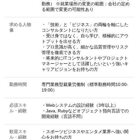
勤務） ※就業場所の変更の範囲：会社の定め
る範囲で変更の可能性あり
求める人物
・「技術」と「ビジネス」の両輪を軸にした
像
コンサルタントになりたい方
・受け身ではなく、自ら学び、積極的にアウ
トプットを出せる方
・プロ意識が高く、細かな品質管理やリスク
管理を徹底できる方
・将来的にITコンサルタントやプロジェクト
マネージャーとして活躍したいという強いキ
ャリアビジョンをお持ちの方
勤務時間
専門業務型裁量労働制（標準勤務時間10:00-
19:00）
必須スキ
・Webシステムの設計経験（3年以上）
ル・経験
・Java, Rubyなどオブジェクト指向言語での
開発経験（言語不問）
歓迎スキ
・スポーツビジネスやエンタメ業界へ強い関
ル・経験
心をお持ちの方