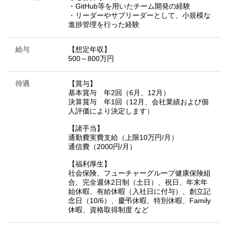
・GitHub等を用いたチーム開発の経験
・リーダーやサブリーダーとして、小規模な
進捗管理を行った経験
給与
【想定年収】
500～800万円
待遇
【賞与】
基本賞与 年2回（6月、12月）
決算賞与 年1回（12月、会社業績および個
人評価により決定します）
【諸手当】
通勤費実費支給（上限10万円/月）
通信費（2000円/月）
【福利厚生】
社会保険、フューチャーグループ健康保険組
合、完全週休2日制（土日）、祝日、年末年
始休暇、有給休暇（入社日に付与）、創立記
念日（10/6）、慶弔休暇、特別休暇、Family
休暇、資格取得制度 など