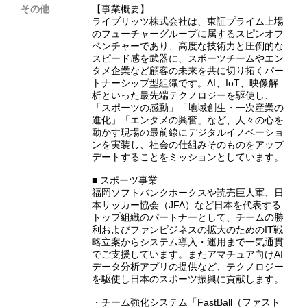
その他
【事業概要】
ライブリッツ株式会社は、東証プライム上場
のフューチャーグループに属するスピンオフ
ベンチャーであり、高度な技術力と圧倒的な
スピード感を武器に、スポーツチームやエン
タメ企業など顧客の未来を共に切り拓くパー
トナーシップ型組織です。AI、IoT、映像解
析といった最先端テクノロジーを駆使し、
「スポーツの感動」「地域創生・一次産業の
進化」「エンタメの興奮」など、人々の心を
動かす現場の最前線にデジタルイノベーショ
ンを実装し、社会の仕組みそのものをアップ
デートすることをミッションとしています。
■ スポーツ事業
福岡ソフトバンクホークスや読売巨人軍、日
本サッカー協会（JFA）など日本を代表する
トップ組織のパートナーとして、チームの勝
利およびファンビジネスの拡大のためのIT戦
略立案からシステム導入・運用まで一気通貫
でご支援しています。またアマチュア向けAI
データ分析アプリの提供など、テクノロジー
を駆使し日本のスポーツ振興に貢献します。
・チーム強化システム「FastBall（ファスト