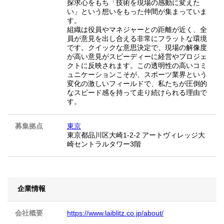
探求心をもち「技術を現場の感動に変えた
い」という想いをもった仲間が集まっていま
す。
組織は役員やマネジャーとの距離が近く、全
員が意見を出し合える非常にフラットな環境
です。クイックな意思決定で、現場の解像度
が高い意見がスピーディーに経営やプロジェ
クトに反映されます。この透明性の高いコミ
ュニケーションこそが、スポーツ業界という
変化の激しいフィールドで、私たちが圧倒的
なスピード感を持って走り続けられる理由で
す。
募集拠点
東京
東京都品川区大崎1-2-2 アートヴィレッジ大
崎セントラルタワー3階
企業情報
会社概要
https://www.laiblitz.co.jp/about/