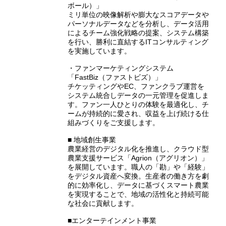
ボール）」
ミリ単位の映像解析や膨大なスコアデータや
パーソナルデータなどを分析し、データ活用
によるチーム強化戦略の提案、システム構築
を行い、勝利に直結するITコンサルティング
を実施しています。
・ファンマーケティングシステム
「FastBiz（ファストビズ）」
チケッティングやEC、ファンクラブ運営を
システム統合しデータの一元管理を促進しま
す。ファン一人ひとりの体験を最適化し、チ
ームが持続的に愛され、収益を上げ続ける仕
組みづくりをご支援します。
■ 地域創生事業
農業経営のデジタル化を推進し、クラウド型
農業支援サービス「Agrion（アグリオン）」
を展開しています。職人の「勘」や「経験」
をデジタル資産へ変換。生産者の働き方を劇
的に効率化し、データに基づくスマート農業
を実現することで、地域の活性化と持続可能
な社会に貢献します。
■エンターテインメント事業