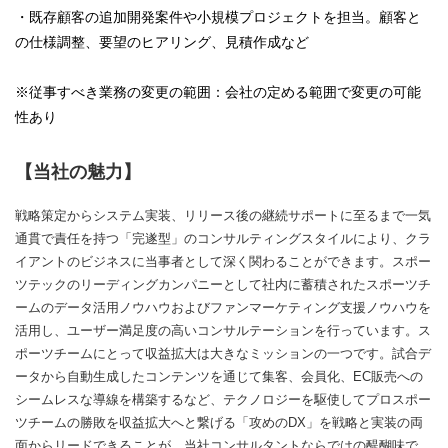
・既存顧客の追加開発案件や小規模プロジェクトを担当。顧客と
の仕様調整、要望のヒアリング、見積作成など
※従事すべき業務の変更の範囲：会社の定める範囲で変更の可能
性あり
【当社の魅力】
戦略策定からシステム実装、リリース後の継続サポートに至るまで一気
通貫で責任を持つ「完遂型」のコンサルティングスタイルにより、クラ
イアントのビジネスに当事者として深く関わることができます。スポー
ツテックのリーディングカンパニーとして社内に蓄積されたスポーツチ
ームのデータ活用ノウハウおよびファンマーケティング支援ノウハウを
活用し、ユーザー満足度の高いコンサルテーションを行っています。ス
ポーツチームにとって収益拡大は大きなミッションの一つです。試合デ
ータから自動生成したコンテンツを通じて集客、会員化、EC販売への
シームレスな導線を構築するなど、テクノロジーを駆使してプロスポー
ツチームの勝敗を収益拡大へと繋げる「攻めのDX」を戦略と実装の両
面からリードできることが、当社コンサルタントならではの醍醐味で