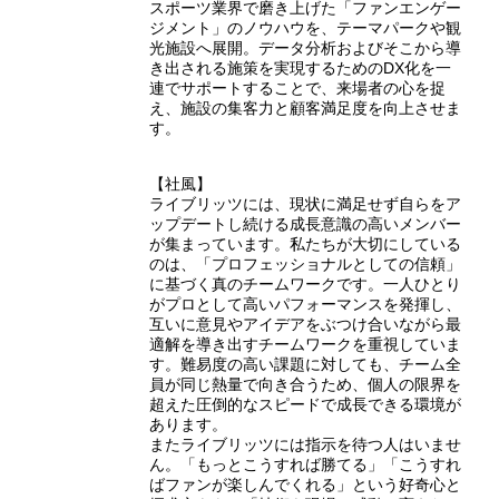
スポーツ業界で磨き上げた「ファンエンゲー
ジメント」のノウハウを、テーマパークや観
光施設へ展開。データ分析およびそこから導
き出される施策を実現するためのDX化を一
連でサポートすることで、来場者の心を捉
え、施設の集客力と顧客満足度を向上させま
す。
【社風】
ライブリッツには、現状に満足せず自らをア
ップデートし続ける成長意識の高いメンバー
が集まっています。私たちが大切にしている
のは、「プロフェッショナルとしての信頼」
に基づく真のチームワークです。一人ひとり
がプロとして高いパフォーマンスを発揮し、
互いに意見やアイデアをぶつけ合いながら最
適解を導き出すチームワークを重視していま
す。難易度の高い課題に対しても、チーム全
員が同じ熱量で向き合うため、個人の限界を
超えた圧倒的なスピードで成長できる環境が
あります。
またライブリッツには指示を待つ人はいませ
ん。「もっとこうすれば勝てる」「こうすれ
ばファンが楽しんでくれる」という好奇心と