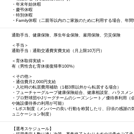
・年末年始休暇
・慶弔休暇
・特別休暇
・Family休暇（二親等以内のご家族のために利用する場合、年
通勤手当、健康保険、厚生年金保険、雇用保険、労災保険
＜手当＞
通勤手当：通勤交通費実費支給（月上限10万円）
＜育休取得実績＞
有（男性含む育休後復帰率100%）
＜その他＞
・通信費月2,000円支給
・入社時の転居費用補助（1都3県以外から転居する場合）
・フューチャーグループ健康保険組合、健康相談室、ハラスメン
・プロ野球団やJリーグチームのシーズンシート／優待券利用（
や施設優待券の利用が可能）
・Lポス制度（メンバーの良い行動を称賛したり、日頃の感謝の
ュニケーション制度）
【選考スケジュール】