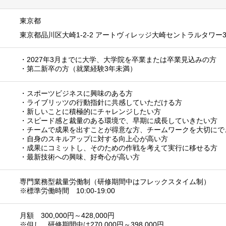
東京都
東京都品川区大崎1-2-2 アートヴィレッジ大崎セントラルタワー
・2027年3月までに大学、大学院を卒業または卒業見込みの方
・第二新卒の方（就業経験3年未満）
・スポーツビジネスに興味のある方
・ライブリッツの行動指針に共感していただける方
・新しいことに積極的にチャレンジしたい方
・スピード感と裁量のある環境で、早期に成長していきたい方
・チームで成果を出すことが得意な方、チームワークを大切にで
・自身のスキルアップに対する向上心が高い方
・成果にコミットし、そのための作戦を考えて実行に移せる方
・最新技術への興味、好奇心が高い方
専門業務型裁量労働制（研修期間中はフレックスタイム制）
※標準労働時間 10:00-19:00
月額 300,000円～428,000円
※但し、研修期間中は270,000円～398,000円