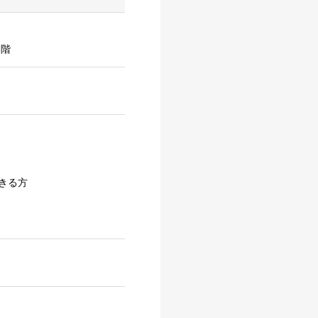
3階
きる方