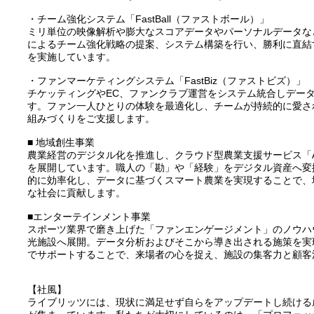
・チーム強化システム「FastBall（ファストボール）」
ミリ単位の映像解析や膨大なスコアデータやパーソナルデータな
によるチーム強化戦略の提案、システム構築を行い、勝利に直結
を実施しています。
・ファンマーケティングシステム「FastBiz（ファストビズ）」
チケッティングやEC、ファンクラブ運営をシステム統合しデー
す。ファン一人ひとりの体験を最適化し、チームが持続的に愛さ
組みづくりをご支援します。
■ 地域創生事業
農業経営のデジタル化を推進し、クラウド型農業支援サービス「Ag
を展開しています。職人の「勘」や「経験」をデジタル資産へ変
的に効率化し、データに基づくスマート農業を実現することで、
な社会に貢献します。
■エンターテインメント事業
スポーツ業界で磨き上げた「ファンエンゲージメント」のノウハ
光施設へ展開。データ分析およびそこから導き出される施策を実
でサポートすることで、来場者の心を捉え、施設の集客力と顧客
【社風】
ライブリッツには、現状に満足せず自らをアップデートし続ける