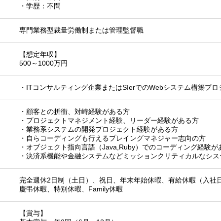
・学歴：不問
専門業務型裁量労働制または管理監督職
【想定年収】
500～1000万円
・ITコンサルティング企業またはSIerでのWebシステム構築プ
・顧客との折衝、対峙経験がある方
・プロジェクトマネジメント経験、リーダー経験がある方
・業務系システムの開発プロジェクト経験がある方
・自らコーディングも行えるプレイングマネジャー志向の方
・オブジェクト指向言語（Java,Ruby）でのコーディング経験が
・決済系機能や金融システムなどミッションクリティカルなシス
完全週休2日制（土日）、祝日、年末年始休暇、有給休暇（入社
慶弔休暇、特別休暇、Family休暇
【賞与】