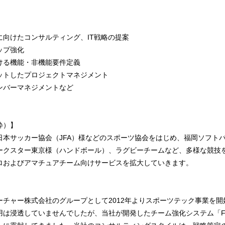
向けたコンサルティング、IT戦略の提案
ップ強化
ける機能・非機能要件定義
ットしたプロジェクトマネジメント
ンバーマネジメントなど
粋）】
日本サッカー協会（JFA）様などのスポーツ協会をはじめ、福岡ソフト
ークスター東京様（ハンドボール）、ラグビーチームなど、多様な競技
ロおよびアマチュアチーム向けサービスを拡大していきます。
ーチャー株式会社のグループとして2012年よりスポーツテック事業を
は浸透していませんでしたが、当社が開発したチーム強化システム「Fast