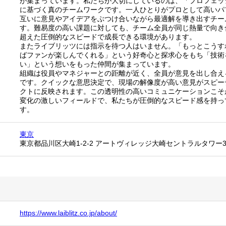
が集まっています。私たちが大切にしているのは、「プロフェッ
に基づく真のチームワークです。一人ひとりがプロとして高いパ
互いに意見やアイデアをぶつけ合いながら最適解を導き出すチー
す。難易度の高い課題に対しても、チーム全員が同じ熱量で向き
超えた圧倒的なスピードで成長できる環境があります。
またライブリッツには指示を待つ人はいません。「もっとこうす
ばファンが楽しんでくれる」という好奇心と探求心をもち「技術
い」という想いをもった仲間が集まっています。
組織は役員やマネジャーとの距離が近く、全員が意見を出し合え
です。クイックな意思決定で、現場の解像度が高い意見がスピー
クトに反映されます。この透明性の高いコミュニケーションこそ
変化の激しいフィールドで、私たちが圧倒的なスピード感を持っ
す。
東京
東京都品川区大崎1-2-2 アートヴィレッジ大崎セントラルタワー
https://www.laiblitz.co.jp/about/