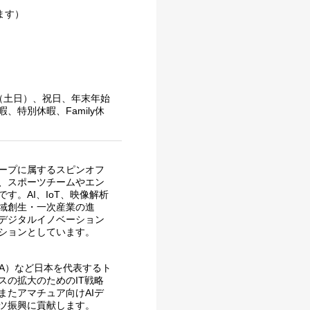
ます）
（土日）、祝日、年末年始
、特別休暇、Family休
ープに属するスピンオフ
、スポーツチームやエン
。AI、IoT、映像解析
域創生・一次産業の進
デジタルイノベーション
ションとしています。
A）など日本を代表するト
スの拡大のためのIT戦略
またアマチュア向けAIデ
ツ振興に貢献します。