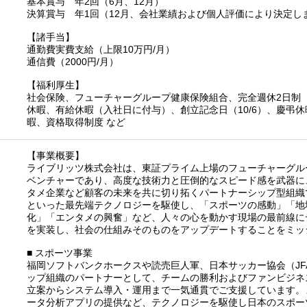
基本賞与 年2回（6月、12月）
決算賞与 年1回（12月、会社業績および個人評価により決定し
【諸手当】
通勤費実費支給（上限10万円/月）
通信費（2000円/月）
【福利厚生】
社会保険、フューチャーグループ健康保険組合、完全週休2日制
休暇、有給休暇（入社日に付与）、創立記念日（10/6）、慶弔休暇
暇、資格取得制度 など
【事業概要】
ライブリッツ株式会社は、東証プライム上場のフューチャーグル
ベンチャーであり、高度な技術力と圧倒的なスピード感を武器に
タメ企業など顧客の未来を共に切り拓くパートナーシップ型組織です
といった最先端テクノロジーを駆使し、「スポーツの感動」「地
化」「エンタメの興奮」など、人々の心を動かす現場の最前線に
を実装し、社会の仕組みそのものをアップデートすることをミッ
■ スポーツ事業
福岡ソフトバンクホークスや読売巨人軍、日本サッカー協会（JF
ップ組織のパートナーとして、チームの勝利およびファンビジネ
立案からシステム導入・運用まで一気通貫でご支援しています。
ータ分析アプリの提供など、テクノロジーを駆使し日本のスポー