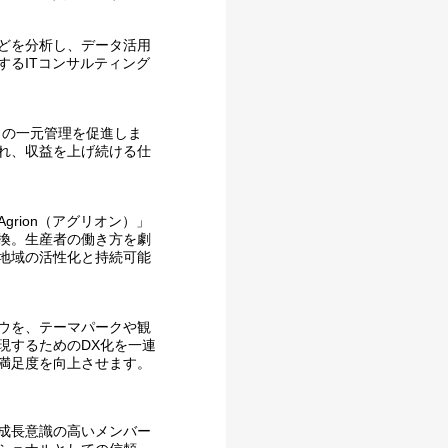
どを分析し、データ活用
するITコンサルティング
タの一元管理を促進しま
れ、収益を上げ続ける仕
rion（アグリオン）」
換。生産者の働き方を劇
地域の活性化と持続可能
ウを、テーマパークや観
現するためのDX化を一連
満足度を向上させます。
成長意識の高いメンバー