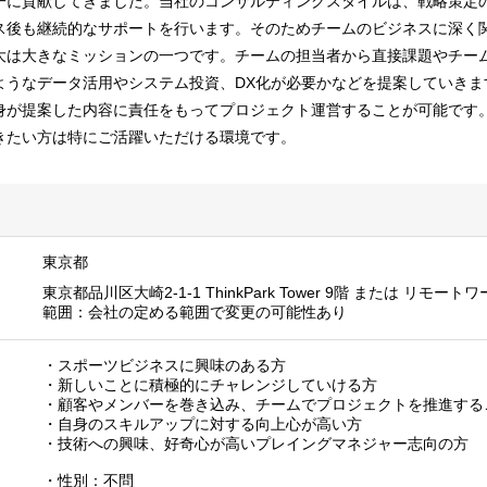
一に貢献してきました。当社のコンサルティングスタイルは、戦略策定
ス後も継続的なサポートを行います。そのためチームのビジネスに深く
大は大きなミッションの一つです。チームの担当者から直接課題やチー
ようなデータ活用やシステム投資、DX化が必要かなどを提案していきま
身が提案した内容に責任をもってプロジェクト運営することが可能です
きたい方は特にご活躍いただける環境です。
東京都
東京都品川区大崎2-1-1 ThinkPark Tower 9階 または リ
範囲：会社の定める範囲で変更の可能性あり
・スポーツビジネスに興味のある方
・新しいことに積極的にチャレンジしていける方
・顧客やメンバーを巻き込み、チームでプロジェクトを推進する
・自身のスキルアップに対する向上心が高い方
・技術への興味、好奇心が高いプレイングマネジャー志向の方
・性別：不問