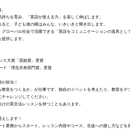
」は、
気持ちを育み、「英語が使える力」を楽しく伸ばします。
れると、子ども達の瞳はみんな、いきいきと輝き出します。
、グローバル社会で活躍できる「英語をコミュニケーションの道具とし
を提供します。
ランス大賞「奨励賞」受賞
ワード「理念共有部門賞」受賞
師が担当！
る教室をつくるか」が仕事です。独⾃のイベントを考えたり、教室をデ
にチャレンジしてください。
向けの英⽂法レッスンを持つこともあります。
迎えします！
ート業務からスタート。レッスン内容やコース、⽣徒への接し⽅などを