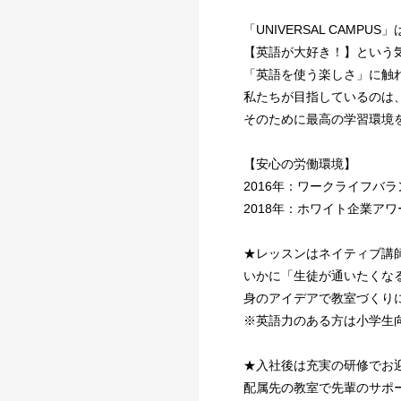
「UNIVERSAL CAMPUS
【英語が大好き！】という
「英語を使う楽しさ」に触
私たちが目指しているのは
そのために最高の学習環境
【安心の労働環境】
2016年：ワークライフバ
2018年：ホワイト企業ア
★レッスンはネイティブ講
いかに「⽣徒が通いたくな
⾝のアイデアで教室づくり
※英語⼒のある⽅は⼩学⽣
★⼊社後は充実の研修でお
配属先の教室で先輩のサポ