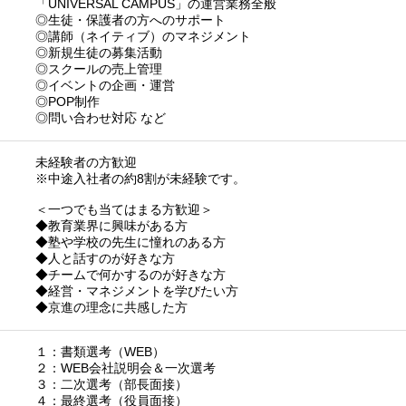
「UNIVERSAL CAMPUS」の運営業務全般
◎⽣徒・保護者の⽅へのサポート
◎講師（ネイティブ）のマネジメント
◎新規⽣徒の募集活動
◎スクールの売上管理
◎イベントの企画・運営
◎POP制作
◎問い合わせ対応 など
未経験者の方歓迎
※中途入社者の約8割が未経験です。
＜一つでも当てはまる方歓迎＞
◆教育業界に興味がある方
◆塾や学校の先生に憧れのある方
◆人と話すのが好きな方
◆チームで何かするのが好きな方
◆経営・マネジメントを学びたい方
◆京進の理念に共感した方
１：書類選考（WEB）
２：WEB会社説明会＆一次選考
３：二次選考（部長面接）
４：最終選考（役員面接）