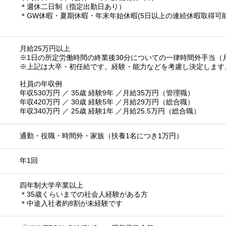
＊週休二日制（指定出勤日あり）
＊GW休暇・夏期休暇・年末年始休暇(5日以上の連続休暇取得可能
月給25万円以上
※1日の所定労働時間の終業後30分についての一律時間外手当（
※上記は大卒・初任給です。経験・能力などを考慮し決定します
社員の年収例
年収530万円 ／ 35歳 経験9年 ／月給35万円（管理職）
年収420万円 ／ 30歳 経験5年 ／月給29万円（総合職）
年収340万円 ／ 25歳 経験1年 ／月給25.5万円（総合職）
通勤・役職・時間外・家族（扶養1名につき1万円）
年1回
四年制大学卒業以上
＊35歳くらいまでの社会人経験がある方
＊中途入社者約8割が未経験です