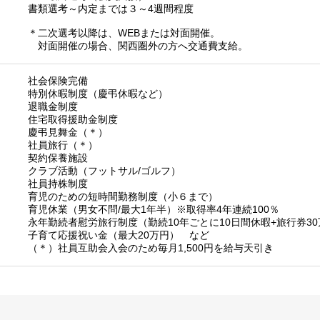
書類選考～内定までは３～4週間程度
＊二次選考以降は、WEBまたは対面開催。
対面開催の場合、関西圏外の方へ交通費支給。
社会保険完備
特別休暇制度（慶弔休暇など）
退職金制度
住宅取得援助金制度
慶弔見舞金（＊）
社員旅行（＊）
契約保養施設
クラブ活動（フットサル/ゴルフ）
社員持株制度
育児のための短時間勤務制度（小６まで）
育児休業（男女不問/最大1年半）※取得率4年連続100％
永年勤続者慰労旅行制度（勤続10年ごとに10日間休暇+旅行券
子育て応援祝い金（最大20万円） など
（＊）社員互助会入会のため毎月1,500円を給与天引き