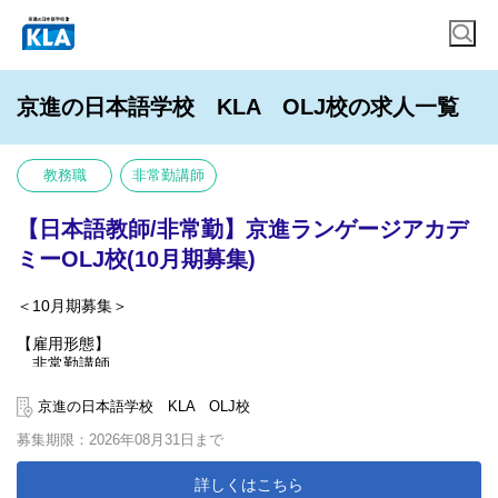
京進の日本語学校 KLA OLJ校の求人一覧
教務職
非常勤講師
【日本語教師/非常勤】京進ランゲージアカデ
ミーOLJ校(10月期募集)
＜10月期募集＞
【雇用形態】
非常勤講師
【具体的な業務内容】
京進の日本語学校 KLA OLJ校
語学学習指導及び引継ぎ・採点等それに付帯する業務
募集期限：2026年08月31日まで
【授業時間】
午前クラス9:20-12:30 / 午後クラス13:30-16:40
詳しくはこちら