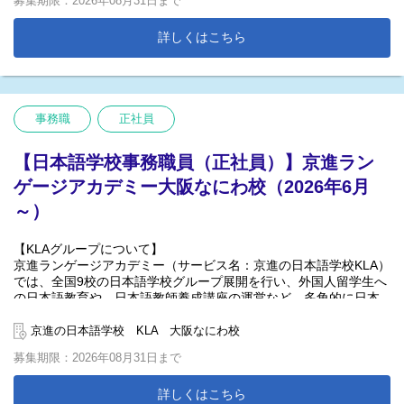
募集期限：2026年08月31日まで
「日本一働きたい日本語学校」を目指し、待遇の改善や働きやす
い環境づくりを続けています。
詳しくはこちら
＊「2024年度 関西経営品質賞 ブロンズ受賞（関西経営品質協議会
主催）」
事務職
正社員
京進の日本語学校KLAでは、校運営を引っ張って行っていただく方
を募集しています！
【日本語学校事務職員（正社員）】京進ラン
事業拡大に伴い将来の学校管理者候補としての力を求めていま
す。
ゲージアカデミー大阪なにわ校（2026年6月
「日本語学校での勤務経験がある」「他業種でのマネジメント経
～）
験を活かしたい」という方、大歓迎です！
【職務内容】
【KLAグループについて】
日本語学校での事務
京進ランゲージアカデミー（サービス名：京進の日本語学校KLA）
では、全国9校の日本語学校グループ展開を行い、外国人留学生へ
【雇用形態】
の日本語教育や、日本語教師養成講座の運営など、多角的に日本
正社員（試用期間有）
語教育に関する事業を行っています。 関西を中心に50年以上の実
績を持つ教育企業である、株式会社京進(東証スタンダード上場)を
京進の日本語学校 KLA 大阪なにわ校
【具体的には】
母体とした日本語学校なので、安定性は抜群です！
学校運営に関する事務（予算・安全・従業員管理）
募集期限：2026年08月31日まで
ビザ関連業務
「日本一働きたい日本語学校」を目指し、待遇の改善や働きやす
留学生の生活サポート
い環境づくりを続けています。
詳しくはこちら
学校のイベント企画・行事運営 等