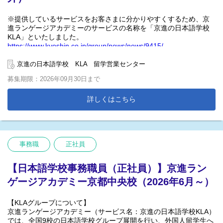
※在宅勤務も可能です。
※提供しているサービスをお客さまに分かりやすくするため、京
【仕事内容】
進ランゲージアカデミーのサービスの名称を「京進の日本語学校
■インドネシア人特定技能外国人の入国前研修、入国後研修実施
KLA」といたしました。
■翻訳業務、通訳業務
https://www.kyoshin.co.jp/group/news/news/9415/
■書類作成
＊京進ランゲージアカデミー（サービス名：京進の日本語学校
■企業の定期面談（年4回）
京進の日本語学校 KLA 留学営業センター
KLA）とは＊
募集期限：2026年09月30日まで
関西を中心に50年以上の実績を持つ教育企業である株式会社京進
(東証スタンダード上場)を母体とした日本語学校です。
現在全国で9校を展開しています！
詳しくはこちら
「日本一働きたい日本語学校」を目指し、待遇の改善や働きやす
い環境づくりを続けています。
＊「2024年度 関西経営品質賞 ブロンズ受賞（関西経営品質協議会
事務職
正社員
主催）」
＊KLAで働く魅力＊
【日本語学校事務職員（正社員）】京進ラン
◎従業員数5,000名規模の㈱京進のグループ会社だから、規律のあ
ゲージアカデミー京都中央校（2026年6月～）
る働きやすい環境が整っている
◎全国の学生を巻き込んだ大きなイベントに携われる
◎グループ校間で情報共有を行い、サポートしあうことで自校だ
【KLAグループについて】
けにとどまらない幅広い知識や経験を積むことができる
京進ランゲージアカデミー（サービス名：京進の日本語学校KLA）
◎グループ全体研修や職員交流制度でスキルアップの機会を多く
では、全国9校の日本語学校グループ展開を行い、外国人留学生へ