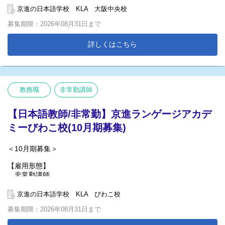
【具体的な業務内容】
京進の日本語学校 KLA 大阪中央校
語学学習指導及び引継ぎ・採点等それに付帯する業務
募集期限：2026年08月31日まで
【授業時間】
午前クラス9:15-12:30/ 午後クラス13:15-16:30
詳しくはこちら
教務職
非常勤講師
【日本語教師/非常勤】京進ランゲージアカデ
ミーびわこ校(10月期募集)
＜10月期募集＞
【雇用形態】
非常勤講師
【具体的な業務内容】
京進の日本語学校 KLA びわこ校
語学学習指導及び引継ぎ・採点等それに付帯する業務
募集期限：2026年08月31日まで
【授業時間】