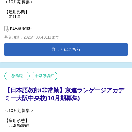
＜10月期募集＞
【雇用形態】
正社員
【具体的な業務内容】
KLA総務採用
・クラス授業
募集期限：2026年08月31日まで
・クラス運営（週間予定表の作成、学生指導など）
・レベル別担当業務（各学期の授業予定の作成、学生管理など）
・その他行事準備など
詳しくはこちら
【勤務時間】
8：45～17：00
教務職
非常勤講師
【日本語教師/非常勤】京進ランゲージアカデ
ミー大阪中央校(10月期募集)
＜10月期募集＞
【雇用形態】
非常勤講師