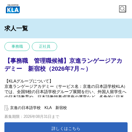
求人一覧
事務職
正社員
【事務職 管理職候補】京進ランゲージアカ
デミー 新宿校（2026年7月～）
【KLAグループについて】
京進ランゲージアカデミー（サービス名：京進の日本語学校KLA）
では、全国9校の日本語学校グループ展開を行い、外国人留学生へ
の日本語教育や、日本語教師養成講座の運営など、多角的に日本
語教育に関する事業を行っています。 関西を中心に50年以上の実
績を持つ教育企業である、株式会社京進(東証スタンダード上場)を
京進の日本語学校 KLA 新宿校
母体とした日本語学校なので、安定性は抜群です！
募集期限：2026年08月31日まで
「日本一働きたい日本語学校」を目指し、待遇の改善や働きやす
い環境づくりを続けています。
詳しくはこちら