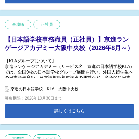
＊「2024年度 関西経営品質賞 ブロンズ受賞（関西経営品質協議会
主催）」
事務職
正社員
京進の日本語学校KLAでは、校運営を引っ張って行っていただく方
を募集しています！
【日本語学校事務職員（正社員）】京進ラン
事業拡大に伴い将来の学校管理者候補としての力を求めていま
す。
ゲージアカデミー大阪中央校（2026年8月～）
「日本語学校での勤務経験がある」「他業種でのマネジメント経
験を活かしたい」という方、大歓迎です！
【KLAグループについて】
【職務内容】
京進ランゲージアカデミー（サービス名：京進の日本語学校KLA）
日本語学校での事務
では、全国9校の日本語学校グループ展開を行い、外国人留学生へ
の日本語教育や、日本語教師養成講座の運営など、多角的に日本
【雇用形態】
語教育に関する事業を行っています。 関西を中心に50年以上の実
正社員（試用期間有）
績を持つ教育企業である、株式会社京進(東証スタンダード上場)を
京進の日本語学校 KLA 大阪中央校
母体とした日本語学校なので、安定性は抜群です！
【具体的には】
募集期限：2026年10月30日まで
学校運営に関する事務（予算・安全・従業員管理）
「日本一働きたい日本語学校」を目指し、待遇の改善や働きやす
ビザ関連業務
い環境づくりを続けています。
詳しくはこちら
留学生の生活サポート
学校のイベント企画・行事運営 等
＊「2024年度 関西経営品質賞 ブロンズ受賞（関西経営品質協議会
主催）」
【勤務地】東京都
※将来、東京都他校舎（DBC校・OLJ校等）へ異動の可能性もご
事務職
アルバイト