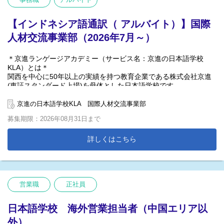
【具体的な業務内容】
ざいます
■学生生活サポート
【インドネシア語通訳（ アルバイト）】国際
■入管書類作成
■学生管理
人材交流事業部（2026年7月～）
■受け入れ業務 等
【勤務地】大阪府
＊京進ランゲージアカデミー（サービス名：京進の日本語学校
※将来、関西圏他校舎（大阪なにわ校・京都中央校・神戸校・び
KLA）とは＊
わこ校等）へ異動の可能性もございます
関西を中心に50年以上の実績を持つ教育企業である株式会社京進
(東証スタンダード上場)を母体とした日本語学校です。
現在全国で9校を展開しています！
京進の日本語学校KLA 国際人材交流事業部
東証スタンダード上場の㈱京進のグループ会社なので、安定性は
募集期限：2026年08月31日まで
抜群です！
「日本一働きたい日本語学校」を目指し、待遇の改善や働きやす
詳しくはこちら
い環境づくりを続けています。
＊「2024年度 関西経営品質賞 ブロンズ受賞（関西経営品質協議会
主催）」
営業職
正社員
【勤務地】京都：京進の日本語学校KLA 登録支援課（国際人材交
流事業部）
日本語学校 海外営業担当者（中国エリア以
京都府京都市下京区烏丸通六条下る北町183 烏丸六条
ビル5階
外）