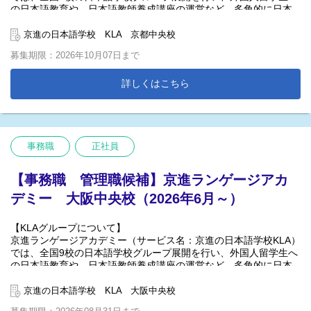
得られる
の日本語教育や、日本語教師養成講座の運営など、多角的に日本
◎留学生を対象とした日本語学校以外の事業展開も行っており、
語教育に関する事業を行っています。 関西を中心に50年以上の実
行政の動きに左右されにくい安定的な経営を目指している
績を持つ教育企業である、株式会社京進(東証スタンダード上場)を
京進の日本語学校 KLA 京都中央校
母体とした日本語学校なので、安定性は抜群です！
募集期限：2026年10月07日まで
今回、海外営業担当者を募集いたします。
「日本一働きたい日本語学校」を目指し、待遇の改善や働きやす
主に、中国エリア以外の地域の留学生の募集に関する営業活動を
い環境づくりを続けています。
詳しくはこちら
ご担当いただきます。
お持ちの英語力を活かせます！
＊「2024年度 関西経営品質賞 ブロンズ受賞（関西経営品質協議会
主催）」
※『中国エリア』の営業職に関しましては、別ページに掲載をし
ております。
事務職
正社員
【具体的な業務内容】
【具体的には】
■学生生活サポート
■ビザ申請等に関する事務
【事務職 管理職候補】京進ランゲージアカ
■入管書類作成
■海外留学エージェントへの営業活動
■学生管理
デミー 大阪中央校（2026年6月～）
■海外留学フェアでの留学生募集活動
■受け入れ業務 等
■留学生向けの広報活動 及び募集のためのツール制作 等
【勤務地】京都府
【KLAグループについて】
※年複数回の海外出張があります。
※将来、関西圏他校舎（大阪なにわ校・大阪中央校・神戸校・び
京進ランゲージアカデミー（サービス名：京進の日本語学校KLA）
※勤務地は東京都新宿区高田馬場です。
わこ校等）へ異動の可能性もございます
では、全国9校の日本語学校グループ展開を行い、外国人留学生へ
の日本語教育や、日本語教師養成講座の運営など、多角的に日本
語教育に関する事業を行っています。 関西を中心に50年以上の実
績を持つ教育企業である、株式会社京進(東証スタンダード上場)を
京進の日本語学校 KLA 大阪中央校
母体とした日本語学校なので、安定性は抜群です！