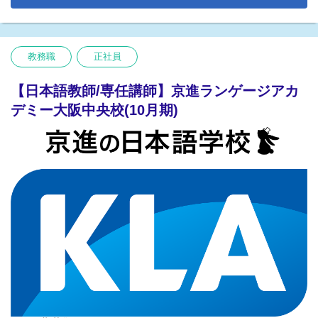
＊「2024年度 関西経営品質賞 ブロンズ受賞（関西経営品質協議会
【勤務地】大阪中央校
主催）」
※将来、関西他校舎（大阪なにわ校・京都中央校・神戸校・びわ
こ校等）へ異動の可能性もございます
教務職
正社員
【具体的な業務内容】
■学生生活サポート
【日本語教師/専任講師】京進ランゲージアカ
■入管書類作成
■学生管理
デミー大阪中央校(10月期)
■受け入れ業務 等
【勤務地】大阪府
※将来、関西圏他校舎（大阪中央校・京都中央校・神戸校・びわ
こ校等）へ異動の可能性もございます