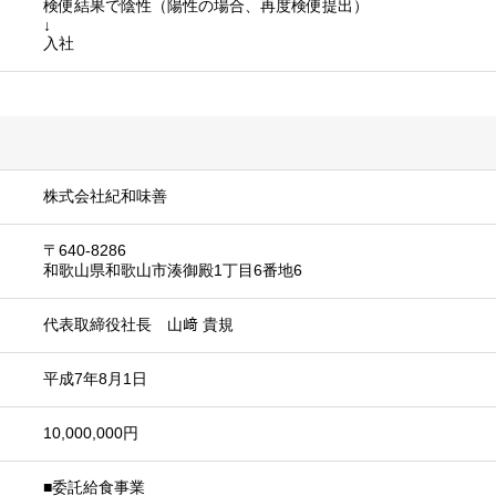
検便結果で陰性（陽性の場合、再度検便提出）
↓
入社
株式会社紀和味善
〒640-8286
和歌山県和歌山市湊御殿1丁目6番地6
代表取締役社長 山﨑 貴規
平成7年8月1日
10,000,000円
■委託給食事業