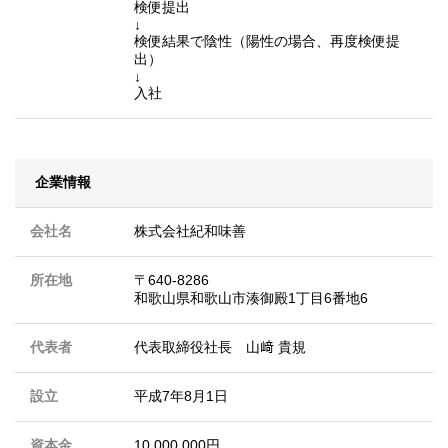
検便提出
↓
検便結果で陰性（陽性の場合、再度検便提
出）
↓
入社
企業情報
会社名
株式会社紀和味善
所在地
〒640-8286
和歌山県和歌山市湊御殿1丁目6番地6
代表者
代表取締役社長 山﨑 貴規
設立
平成7年8月1日
資本金
10,000,000円