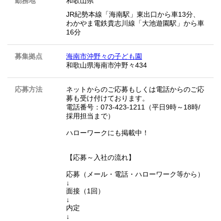
勤務地
和歌山県
JR紀勢本線「海南駅」東出口から車13分、
わかやま電鉄貴志川線「大池遊園駅」から車
16分
募集拠点
海南市沖野々の子ども園
和歌山県海南市沖野々434
応募方法
ネットからのご応募もしくは電話からのご応
募も受け付けております。
電話番号：073-423-1211（平日9時～18時/
採用担当まで）
ハローワークにも掲載中！
【応募～入社の流れ】
応募（メール・電話・ハローワーク等から）
↓
面接（1回）
↓
内定
↓