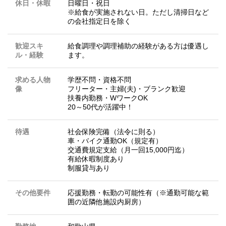
休日・休暇
日曜日・祝日
※給食が実施されない日。ただし清掃日など
の会社指定日を除く
歓迎スキ
給食調理や調理補助の経験がある方は優遇し
ル・経験
ます。
求める人物
学歴不問・資格不問
像
フリーター・主婦(夫)・ブランク歓迎
扶養内勤務・WワークOK
20～50代が活躍中！
待遇
社会保険完備（法令に則る）
車・バイク通勤OK（規定有）
交通費規定支給（月一回15,000円迄）
有給休暇制度あり
制服貸与あり
その他要件
応援勤務・転勤の可能性有（※通勤可能な範
囲の近隣他施設内厨房）