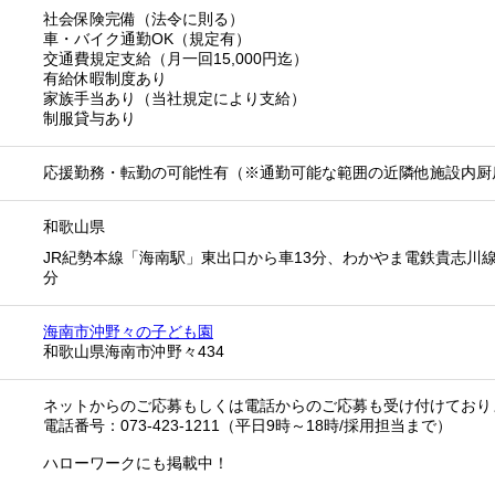
社会保険完備（法令に則る）
車・バイク通勤OK（規定有）
交通費規定支給（月一回15,000円迄）
有給休暇制度あり
家族手当あり（当社規定により支給）
制服貸与あり
応援勤務・転勤の可能性有（※通勤可能な範囲の近隣他施設内厨
和歌山県
JR紀勢本線「海南駅」東出口から車13分、わかやま電鉄貴志川線
分
海南市沖野々の子ども園
和歌山県海南市沖野々434
ネットからのご応募もしくは電話からのご応募も受け付けており
電話番号：073-423-1211（平日9時～18時/採用担当まで）
ハローワークにも掲載中！