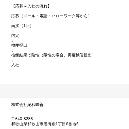
【応募～入社の流れ】
応募（メール・電話・ハローワーク等から）
↓
面接（1回）
↓
内定
↓
検便提出
↓
検便結果で陰性（陽性の場合、再度検便提出）
↓
入社
株式会社紀和味善
〒640-8286
和歌山県和歌山市湊御殿1丁目6番地6