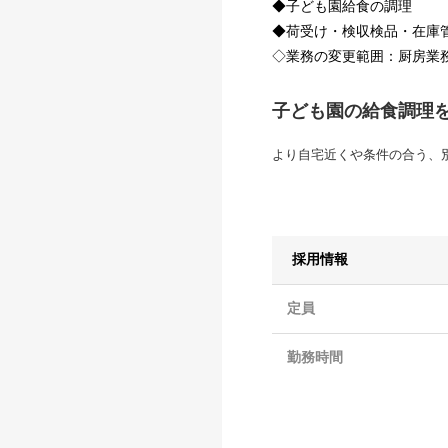
◆子ども園給食の調理
◆荷受け・検収検品・在庫
◇業務の変更範囲：厨房業
子ども園の給食調理
より自宅近くや条件の合う、
採用情報
定員
勤務時間