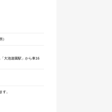
房）
「大池遊園駅」から車16
ます。