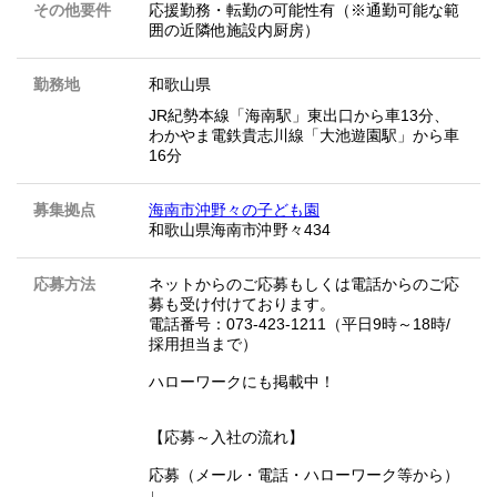
その他要件
応援勤務・転勤の可能性有（※通勤可能な範
囲の近隣他施設内厨房）
勤務地
和歌山県
JR紀勢本線「海南駅」東出口から車13分、
わかやま電鉄貴志川線「大池遊園駅」から車
16分
募集拠点
海南市沖野々の子ども園
和歌山県海南市沖野々434
応募方法
ネットからのご応募もしくは電話からのご応
募も受け付けております。
電話番号：073-423-1211（平日9時～18時/
採用担当まで）
ハローワークにも掲載中！
【応募～入社の流れ】
応募（メール・電話・ハローワーク等から）
↓