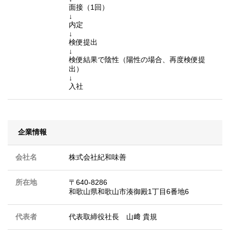
面接（1回）
↓
内定
↓
検便提出
↓
検便結果で陰性（陽性の場合、再度検便提
出）
↓
入社
企業情報
会社名
株式会社紀和味善
所在地
〒640-8286
和歌山県和歌山市湊御殿1丁目6番地6
代表者
代表取締役社長 山﨑 貴規