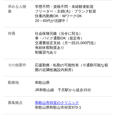
求める人物
学歴不問・資格不問・未経験者歓迎
像
フリーター・主婦(夫)・ブランク歓迎
扶養内勤務OK・WワークOK
20～60代が活躍中！
待遇
社会保険完備（法令に則る）
車・バイク通勤OK（規定有）
交通費規定支給（月一回15,000円迄）
有給休暇制度あり
制服貸与あり
その他要件
応援勤務・転勤の可能性有（※通勤可能な範
囲の近隣他施設内厨房）
勤務地
和歌山県
JR和歌山線 千旦駅から徒歩15分
募集拠点
和歌山市祢宜のクリニック
和歌山県和歌山市祢宜970-1