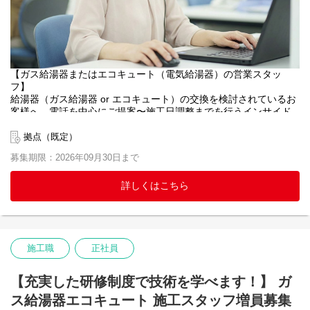
【福利厚生】
■休暇制度(クラフトファイブ休暇)
施工スタッフが仕事とプライベートの調和を図るための休暇制度
（名称：クラフトファイブ）を導入しております。
年間休日110日の他に、5日以内の連続休暇を対象期間内に2回取得
可能な制度となっております。（一定の基準あり）
【ガス給湯器またはエコキュート（電気給湯器）の営業スタッ
フ】
■美容と健康のサポート（うるツヤ制度）
給湯器（ガス給湯器 or エコキュート）の交換を検討されているお
社員の身だしなみを整え、健やかな生活とお客さまへのサービス
客様へ、電話を中心にご提案〜施工日調整までを行うインサイド
向上を目的とした制度です。
セールス職です。ホームページからのお問合せ、お電話でのご相
美容・理容・スポーツジムなどの利用費用について、月3万円を上
談への完全反響営業。商談はすべて電話で完結するため、飛び込
拠点（既定）
限に半額を会社が補助します。
みやテレアポ、訪問は一切ありません。
募集期限：2026年09月30日まで
お湯が使えず困っているお客様の不安を、提案を通じて「安心」
■企業型確定拠出金制度
に変えるお仕事です。
将来の資産形成をサポートするため、企業型確定拠出年金（DC）
詳しくはこちら
制度を導入しています。
会社が掛金を拠出し、希望に応じて本人も積み立て・運用できる
【具体的には】
制度です。
■お問い合わせ～工事までの基本的な流れ
［1］『給湯器が壊れてお湯が出ない…』など、お困りごとがある
お客様からのお電話をコールセンターが受電。一次対応を行い、
施工職
正社員
営業担当へ引き継ぎます
［2］営業担当からお客様にお電話し、ひとりひとりに寄り添った
【充実した研修制度で技術を学べます！】 ガ
商品提案とお見積りを作成し受注へと繋げます※WEB見積もりか
らのご依頼は営業から直接お電話
ス給湯器エコキュート 施工スタッフ増員募集
［3］お客様のご予定と交換作業を行う施工担当のスケジュールを