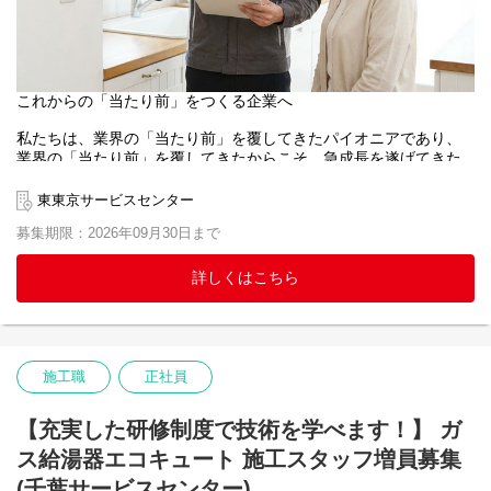
【キャリアサポート/人事制度】
当社基準のスキルを満たした方は、年2回の昇給昇格するチャンス
があります。
【福利厚生】
これからの「当たり前」をつくる企業へ
■休暇制度(クラフトファイブ休暇)
施工スタッフが仕事とプライベートの調和を図るための休暇制度
私たちは、業界の「当たり前」を覆してきたパイオニアであり、
（名称：クラフトファイブ）を導入しております。
業界の「当たり前」を覆してきたからこそ、急成長を遂げてきた
年間休日110日の他に、5日以内の連続休暇を対象期間内に2回取得
と考えております。
可能な制度となっております。（一定の基準あり）
施工職においても、「休みが少ない」「給与が安い」といったイ
東東京サービスセンター
メージがあるかもしれません。
■美容と健康のサポート（うるツヤ制度）
募集期限：2026年09月30日まで
当社では、このようなイメージを覆すべく、以下のような制度を
社員の身だしなみを整え、健やかな生活とお客さまへのサービス
導入し、施工職の社員も仕事とプライベートのバランスを取り、
向上を目的とした制度です。
安心して働ける職場環境作りを目指しています。
詳しくはこちら
美容・理容・スポーツジムなどの利用費用について、月3万円を上
限に半額を会社が補助します。
【仕事内容】
ガス・電気給湯器の取付・交換工事を行います。
■企業型確定拠出金制度
故障した給湯器を取り外し、新しい給湯器とリモコンを設置し、
将来の資産形成をサポートするため、企業型確定拠出年金（DC）
試運転や安全チェックまで担当します。
施工職
正社員
制度を導入しています。
会社が掛金を拠出し、希望に応じて本人も積み立て・運用できる
「お湯が使えるようになって助かりました！」とお客様から感謝
制度です。
【充実した研修制度で技術を学べます！】 ガ
される、やりがいのある仕事です。
ス給湯器エコキュート 施工スタッフ増員募集
1日の工事件数は2～3件程度。
(千葉サービスセンター)
事務手続きは拠点の事務スタッフが対応。