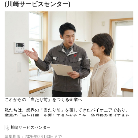
(川崎サービスセンター)
確認し、工事日を決定
［4］施工担当がお客様のご自宅に伺い交換設置作業を実施
※今回の募集ポジションでは［2］～［3］をご担当頂きます。
■一日の対応件数
新規案件：繁忙期（秋冬期）でMAX10～15件/日程度。
新規以外にも、自身対応分のお客様への継続対応あり。
【この仕事の魅力】
1）100％反響×電話完結のため成約率が高い（平均60%以上）
CMやWEB広告による反響数が業界トップクラス！
すでに給湯器の交換を検討しているお客様の対応となるため、効
率よく成果に繋げられる環境です。
2）成果がダイレクトに収入へ反映される制度
営業インセンティブ制度を導入しており、入社後6ヶ月ほどでイン
センティブ対象者になることができ、
2年目からは大幅な年収アップも狙える環境です！
3）専門性が身につき、キャリアが広がる
これからの「当たり前」をつくる企業へ
生活に欠かせない給湯器に関する知識が身につき、長く活かせる
スキルになります。
私たちは、業界の「当たり前」を覆してきたパイオニアであり、
提案を通じて“分かりやすく伝える力”も磨けるため、未経験からで
業界の「当たり前」を覆してきたからこそ、急成長を遂げてきた
も専門性を持った営業へ成長できます。
と考えております。
4）未経験でも安心のトレーニング制度
施工職においても、「休みが少ない」「給与が安い」といったイ
川崎サービスセンター
入社後はトレーニング専門部署＋先輩社員によるOJTで徹底サポ
メージがあるかもしれません。
ート！
募集期限：2026年09月30日まで
当社では、このようなイメージを覆すべく、以下のような制度を