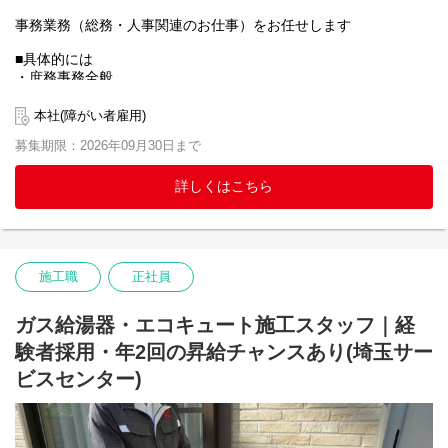
2024年から従業員の将来にわたる資産形成を支援することを目的
とした「確定拠出年金制度（企業型DC）」を導入します。
事務業務（総務・人事関連のお仕事）をお任せします
この制度は、会社が従業員一人ひとりへ掛金を拠出し、また従業
員も掛金を拠出し運用して資産形成を図る制度となります。
■具体的には
・庶務事務全般
・書類整理、データ入力などのパソコン操作
【仕事内容】
・備品等の補充作業等
本社(障がい者雇用)
今回募集のドライバー職は、当社で取り扱っている給湯器・エコ
・社内清掃
キュートを各拠点にルート配送をするお仕事になります。
募集期限：2026年09月30日まで
・その他ご経験により判断
毎日工事で使用する、給湯器の在庫を拠点に届け施工職の下支え
するお仕事となり、縁の下の力持ちのような存在です。
※変更範囲：会社の定める範囲での変更の可能性あり
詳しくはこちら
具体的には、東日本物流センターの倉庫から積み込みを行い、関
東にある各拠点へ商品の荷下ろし作業、一部、施工業務補助をお
任せする可能性もあります。
施工職
正社員
当社の物流を見えないところでしっかりとサポートしてくれる方
を募集しております。
ガス給湯器・エコキュート施工スタッフ｜経
験者採用・年2回の昇給チャンスあり(埼玉サー
ビスセンター)