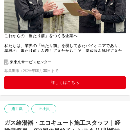
これからの「当たり前」をつくる企業へ
私たちは、業界の「当たり前」を覆してきたパイオニアであり、
業界の「当たり前」を覆してきたからこそ、急成長を遂げてきた
と考えております。
施工職においても、「休みが少ない」「給与が安い」といったイ
東東京サービスセンター
メージがあるかもしれません。
募集期限：2026年09月30日まで
当社では、このようなイメージを覆すべく、以下のような制度を
導入し、施工職の社員も仕事とプライベートのバランスを取り、
安心して働ける職場環境作りを目指しています。
詳しくはこちら
【仕事内容】
これまでの給湯器施工経験を即戦力として評価し、技術レベルに
応じた現場・役割をお任せします。
経験を積んだ後は、後輩指導や品質管理など、現場を支える役割
施工職
正社員
にステップアップすることも可能です。
ガス給湯器・エコキュート施工スタッフ｜経
さらに、工事にかかる各種事務手続きは、原則拠点の事務社員が
行い、現場の情報は、コールセンター、そして営業職の社員から