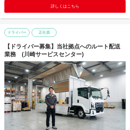
導入し、施工職の社員も仕事とプライベートのバランスを取り、
向上を目的とした制度です。
安心して働ける職場環境作りを目指しています。
詳しくはこちら
美容・理容・スポーツジムなどの利用費用について、月3万円を上
限に半額を会社が補助します。
【仕事内容】
ガス・電気給湯器の取付・交換工事を行います。
■企業型確定拠出金制度
故障した給湯器を取り外し、新しい給湯器とリモコンを設置し、
将来の資産形成をサポートするため、企業型確定拠出年金（DC）
試運転や安全チェックまで担当します。
ドライバー
正社員
制度を導入しています。
会社が掛金を拠出し、希望に応じて本人も積み立て・運用できる
「お湯が使えるようになって助かりました！」とお客様から感謝
制度です。
【ドライバー募集】当社拠点へのルート配送
される、やりがいのある仕事です。
業務 (川崎サービスセンター)
1日の工事件数は2～3件程度。
事務手続きは拠点の事務スタッフが対応。
現場情報も事前に共有されるため、工事に専念できる環境が整っ
ています。
【研修制度】
入社後は、設備が整ったトレーニングセンターで研修を実施。
接客マナーから施工技術まで、実践的なカリキュラムで基礎から
学べます。
未経験の方も安心。約6ヶ月間を目安に、資格取得支援と先輩社員
との**OJT（ペア作業）**を通じて技術を身につけます。
一人で施工ができるようになればデビュー。その後も意欲次第で
キャリアアップ可能です。
【キャリアサポート/人事制度】