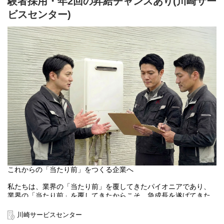
験者採用・年2回の昇給チャンスあり(川崎サー
詳細な情報が提供されますので、施工職社員は工事に集中できる
ビスセンター)
環境です。
会社と共に自分も成長したい・チャレンジしたい人、キンライサ
ーの価値観に共感いただいた人、安心して働ける環境を求めてい
る人など、多様なみなさまが活躍できる企業です。
【キャリアサポート/人事制度】
当社基準のスキルを満たした方は、年2回の昇給昇格するチャンス
があります。
入社初年度からでも、実績やスキルに応じて昇給・昇格の可能性
があります。
【福利厚生】
■休暇制度(クラフトファイブ休暇)
施工スタッフが仕事とプライベートの調和を図るための休暇制度
（名称：クラフトファイブ）を導入しております。
年間休日110日の他に、5日以内の連続休暇を対象期間内に2回取得
可能な制度となっております。（一定の基準あり）
これからの「当たり前」をつくる企業へ
■美容と健康のサポート（うるツヤ制度）
私たちは、業界の「当たり前」を覆してきたパイオニアであり、
社員の身だしなみを整え、健やかな生活とお客さまへのサービス
業界の「当たり前」を覆してきたからこそ、急成長を遂げてきた
向上を目的とした制度です。
と考えております。
美容・理容・スポーツジムなどの利用費用について、月3万円を上
施工職においても、「休みが少ない」「給与が安い」といったイ
川崎サービスセンター
限に半額を会社が補助します。
メージがあるかもしれません。