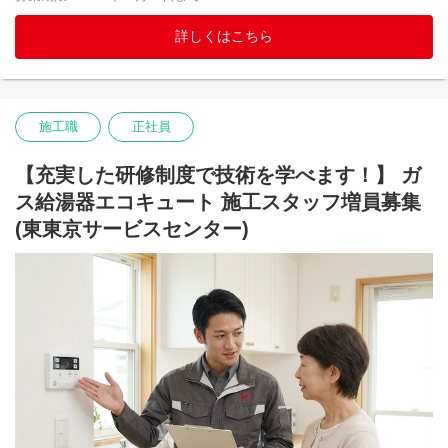
未経験でも安心できる育成体制があります。
導入し、施工職の社員も仕事とプライベートのバランスを取り、
5）オフィスで完結する、働きやすい営業スタイル
安心して働ける職場環境作りを目指しています。
詳しくはこちら
完全内勤（訪問なし）で働けるため、落ち着いて提案に集中でき
る環境です。
【仕事内容】
ワンフロアのため気軽に相談できる雰囲気のチームが特徴。
ガス・電気給湯器の取付・交換工事を行います。
シフトは月20日前後の勤務で、事前にメンバーとの調整のうえで
故障した給湯器を取り外し、新しい給湯器とリモコンを設置し、
柔軟な働き方ができます。
試運転や安全チェックまで担当します。
施工職
正社員
「お湯が使えるようになって助かりました！」とお客様から感謝
【充実した研修制度で技術を学べます！】 ガ
される、やりがいのある仕事です。
ス給湯器エコキュート 施工スタッフ増員募集
1日の工事件数は2～3件程度。
(東東京サービスセンター)
事務手続きは拠点の事務スタッフが対応。
現場情報も事前に共有されるため、工事に専念できる環境が整っ
ています。
【研修制度】
入社後は、設備が整ったトレーニングセンターで研修を実施。
接客マナーから施工技術まで、実践的なカリキュラムで基礎から
学べます。
未経験の方も安心。約6ヶ月間を目安に、資格取得支援と先輩社員
との**OJT（ペア作業）**を通じて技術を身につけます。
一人で施工ができるようになればデビュー。その後も意欲次第で
キャリアアップ可能です。