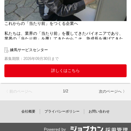
年間休日110日の他に、5日以内の連続休暇を対象期間内に2回取得
可能な制度となっております。（一定の基準あり）
■美容と健康のサポート（うるツヤ制度）
これからの「当たり前」をつくる企業へ
社員の身だしなみを整え、健やかな生活とお客さまへのサービス
向上を目的とした制度です。
私たちは、業界の「当たり前」を覆してきたパイオニアであり、
美容・理容・スポーツジムなどの利用費用について、月3万円を上
業界の「当たり前」を覆してきたからこそ、急成長を遂げてきた
限に半額を会社が補助します。
と考えております。
施工職においても、「休みが少ない」「給与が安い」といったイ
練馬サービスセンター
■企業型確定拠出金制度
メージがあるかもしれません。
将来の資産形成をサポートするため、企業型確定拠出年金（DC）
募集期限：2026年09月30日まで
当社では、このようなイメージを覆すべく、以下のような制度を
制度を導入しています。
導入し、施工職の社員も仕事とプライベートのバランスを取り、
会社が掛金を拠出し、希望に応じて本人も積み立て・運用できる
安心して働ける職場環境作りを目指しています。
詳しくはこちら
制度です。
【仕事内容】
これまでの給湯器施工経験を即戦力として評価し、技術レベルに
応じた現場・役割をお任せします。
1/2
〈 前のページへ
次のページへ 〉
経験を積んだ後は、後輩指導や品質管理など、現場を支える役割
にステップアップすることも可能です。
さらに、工事にかかる各種事務手続きは、原則拠点の事務社員が
会社概要
プライバシーポリシー
お問い合わせ
行い、現場の情報は、コールセンター、そして営業職の社員から
詳細な情報が提供されますので、施工職社員は工事に集中できる
環境です。
Powered by