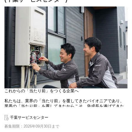
現場情報も事前に共有されるため、工事に専念できる環境が整っ
ています。
【研修制度】
入社後は、設備が整ったトレーニングセンターで研修を実施。
接客マナーから施工技術まで、実践的なカリキュラムで基礎から
学べます。
未経験の方も安心。約6ヶ月間を目安に、資格取得支援と先輩社員
との**OJT（ペア作業）**を通じて技術を身につけます。
一人で施工ができるようになればデビュー。その後も意欲次第で
キャリアアップ可能です。
【キャリアサポート/人事制度】
当社基準のスキルを満たした方は、年2回の昇給昇格するチャンス
があります。
【福利厚生】
これからの「当たり前」をつくる企業へ
■休暇制度(クラフトファイブ休暇)
施工スタッフが仕事とプライベートの調和を図るための休暇制度
私たちは、業界の「当たり前」を覆してきたパイオニアであり、
（名称：クラフトファイブ）を導入しております。
業界の「当たり前」を覆してきたからこそ、急成長を遂げてきた
年間休日110日の他に、5日以内の連続休暇を対象期間内に2回取得
と考えております。
可能な制度となっております。（一定の基準あり）
施工職においても、「休みが少ない」「給与が安い」といったイ
千葉サービスセンター
メージがあるかもしれません。
■美容と健康のサポート（うるツヤ制度）
募集期限：2026年09月30日まで
当社では、このようなイメージを覆すべく、以下のような制度を
社員の身だしなみを整え、健やかな生活とお客さまへのサービス