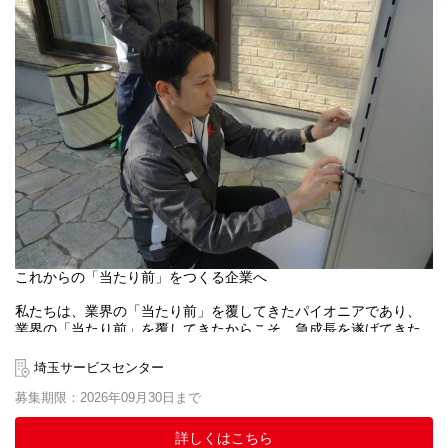
これからの「当たり前」をつくる企業へ
私たちは、業界の「当たり前」を覆してきたパイオニアであり、
業界の「当たり前」を覆してきたからこそ、急成長を遂げてきた
と考えております。
施工職においても、「休みが少ない」「給与が安い」といったイ
埼玉サービスセンター
メージがあるかもしれません。
募集期限：2026年09月30日まで
当社では、このようなイメージを覆すべく、以下のような制度を
導入し、施工職の社員も仕事とプライベートのバランスを取り、
安心して働ける職場環境作りを目指しています。
詳しくはこちら