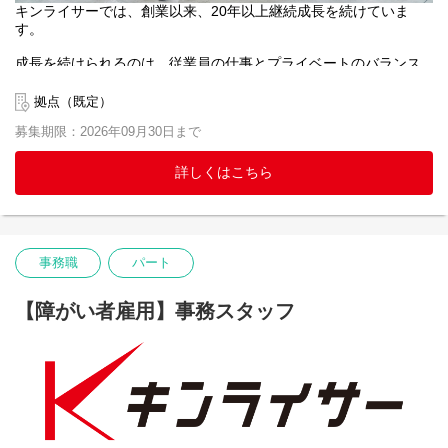
キンライサーでは、創業以来、20年以上継続成長を続けていま
当社基準のスキルを満たした方は、年2回の昇給昇格するチャンス
す。
があります。
成長を続けられるのは、従業員の仕事とプライベートのバランス
【福利厚生】
を取り、安心して働ける職場環境を実現するため、以下のような
■休暇制度(クラフトファイブ休暇)
斬新な各種制度を導入してきたのも要因の一つであると言えま
施工スタッフが仕事とプライベートの調和を図るための休暇制度
拠点（既定）
す。
（名称：クラフトファイブ）を導入しております。
募集期限：2026年09月30日まで
今後も、従業員の皆様が安心して働けるより良い環境の実現を目
年間休日110日の他に、5日以内の連続休暇を対象期間内に2回取得
指していきます。
可能な制度となっております。（一定の基準あり）
詳しくはこちら
■美容と健康のサポート（うるツヤ制度）
■休暇制度(クラフトファイブ休暇)
社員の身だしなみを整え、健やかな生活とお客さまへのサービス
2024年から施工スタッフが仕事とプライベートの調和を図るため
向上を目的とした制度です。
の休暇制度（名称：クラフトファイブ）を導入しております。
美容・理容・スポーツジムなどの利用費用について、月3万円を上
年間休日110日の他に、5日以内の連続休暇を対象期間内に2回取得
限に半額を会社が補助します。
事務職
パート
可能な制度となっております。（一定の基準あり）
■企業型確定拠出金制度
【障がい者雇用】事務スタッフ
■美容と健康のサポート(うるツヤ制度)
将来の資産形成をサポートするため、企業型確定拠出年金（DC）
清潔感や美意識を高め、日々快適で健やかな生活を送ることや、
制度を導入しています。
お客さまへのサービスの向上に取り組んでいただくことを目的と
会社が掛金を拠出し、希望に応じて本人も積み立て・運用できる
し、美容・理容およびスポーツジム等のサービスを利用した場合
制度です。
にかかった費用の半額を会社が負担いたします（費用負担上限：3
万円/月）。
■企業型確定拠出金制度