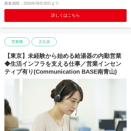
募集期限：2026年09月30日まで
当社では、このようなイメージを覆すべく、以下のような制度を
■企業型確定拠出金制度
導入し、施工職の社員も仕事とプライベートのバランスを取り、
将来の資産形成をサポートするため、企業型確定拠出年金（DC）
安心して働ける職場環境作りを目指しています。
詳しくはこちら
制度を導入しています。
会社が掛金を拠出し、希望に応じて本人も積み立て・運用できる
【仕事内容】
制度です。
これまでの給湯器施工経験を即戦力として評価し、技術レベルに
応じた現場・役割をお任せします。
経験を積んだ後は、後輩指導や品質管理など、現場を支える役割
営業職
正社員
にステップアップすることも可能です。
【東京】未経験から始める給湯器の内勤営業
さらに、工事にかかる各種事務手続きは、原則拠点の事務社員が
行い、現場の情報は、コールセンター、そして営業職の社員から
◆生活インフラを支える仕事／営業インセン
詳細な情報が提供されますので、施工職社員は工事に集中できる
ティブ有り(Communication BASE南青山)
環境です。
会社と共に自分も成長したい・チャレンジしたい人、キンライサ
ーの価値観に共感いただいた人、安心して働ける環境を求めてい
る人など、多様なみなさまが活躍できる企業です。
【キャリアサポート/人事制度】
当社基準のスキルを満たした方は、年2回の昇給昇格するチャンス
があります。
入社初年度からでも、実績やスキルに応じて昇給・昇格の可能性
があります。