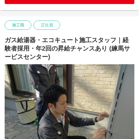
【仕事内容】
これまでの給湯器施工経験を即戦力として評価し、技術レベルに
応じた現場・役割をお任せします。
経験を積んだ後は、後輩指導や品質管理など、現場を支える役割
施工職
正社員
にステップアップすることも可能です。
ガス給湯器・エコキュート施工スタッフ｜経
さらに、工事にかかる各種事務手続きは、原則拠点の事務社員が
行い、現場の情報は、コールセンター、そして営業職の社員から
験者採用・年2回の昇給チャンスあり (練馬サ
詳細な情報が提供されますので、施工職社員は工事に集中できる
ービスセンター)
環境です。
会社と共に自分も成長したい・チャレンジしたい人、キンライサ
ーの価値観に共感いただいた人、安心して働ける環境を求めてい
る人など、多様なみなさまが活躍できる企業です。
【キャリアサポート/人事制度】
当社基準のスキルを満たした方は、年2回の昇給昇格するチャンス
があります。
入社初年度からでも、実績やスキルに応じて昇給・昇格の可能性
があります。
【福利厚生】
■休暇制度(クラフトファイブ休暇)
施工スタッフが仕事とプライベートの調和を図るための休暇制度
（名称：クラフトファイブ）を導入しております。