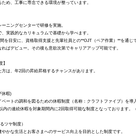
るため、工事に専念できる環境が整っています。
レーニングセンターで研修を実施。
で、実践的なカリキュラムで基礎から学べます。
間を目安に、資格取得支援と先輩社員との**OJT（ペア作業）**を通
なればデビュー。その後も意欲次第でキャリアアップ可能です。
度】
た方は、年2回の昇給昇格するチャンスがあります。
ブ休暇)
イベートの調和を図るための休暇制度（名称：クラフトファイブ）を導
日以内の連続休暇を対象期間内に2回取得可能な制度となっております。
うるツヤ制度）
健やかな生活とお客さまへのサービス向上を目的とした制度です。