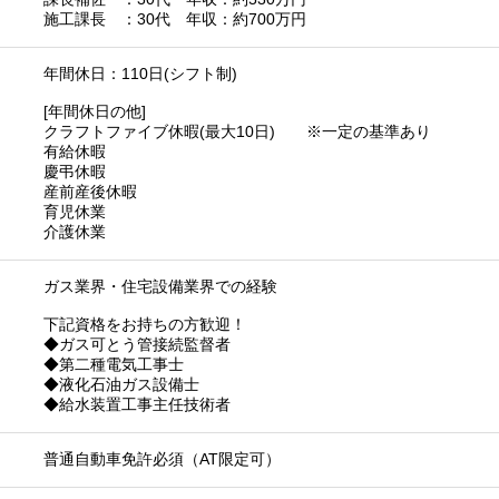
施工課長 ：30代 年収：約700万円
年間休日：110日(シフト制)
[年間休日の他]
クラフトファイブ休暇(最大10日) ※一定の基準あり
有給休暇
慶弔休暇
産前産後休暇
育児休業
介護休業
ガス業界・住宅設備業界での経験
下記資格をお持ちの方歓迎！
◆ガス可とう管接続監督者
◆第二種電気工事士
◆液化石油ガス設備士
◆給水装置工事主任技術者
普通自動車免許必須（AT限定可）