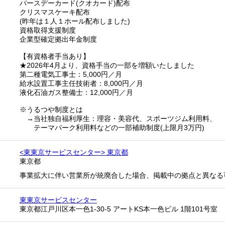
バースデーカード(クオカード)配布
クリスマスケーキ配布
(昨年は１人１ホール配布しました)
資格取得支援制度
企業型確定拠出年金制度
【有資格者手当あり】
★2026年4月より、資格手当の一部を増額いたしました
第二種電気工事士：5,000円／月
給水設置工事主任技術者：8,000円／月
液化石油ガス整備士：12,000円／月
※うるつや制度とは
→当社独自福利厚生：理容・美容代、スポーツジム利用料、
テーマパーク利用料などの一部補助制度(上限月3万円)
<東東京サービスセンター> 東京都
東京都
事業拡大に伴い営業所が統廃合した場合、掲載中の拠点と異なる
東東京サービスセンター
東京都江戸川区本一色1-30-5 アートKS本一色ビル 1階101号室