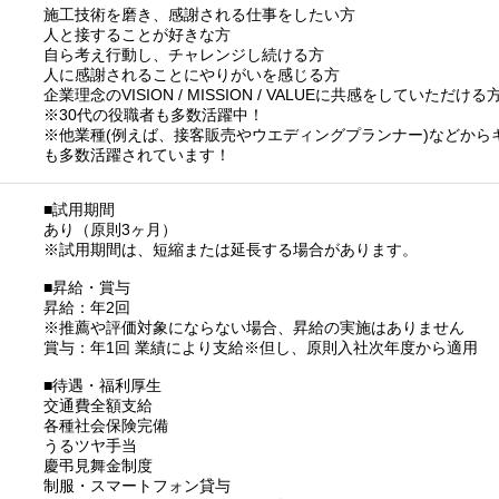
施工技術を磨き、感謝される仕事をしたい方
人と接することが好きな方
自ら考え行動し、チャレンジし続ける方
人に感謝されることにやりがいを感じる方
企業理念のVISION / MISSION / VALUEに共感をしていただける
※30代の役職者も多数活躍中！
※他業種(例えば、接客販売やウエディングプランナー)などから
も多数活躍されています！
■試用期間
あり（原則3ヶ月）
※試用期間は、短縮または延長する場合があります。
■昇給・賞与
昇給：年2回
※推薦や評価対象にならない場合、昇給の実施はありません
賞与：年1回 業績により支給※但し、原則入社次年度から適用
■待遇・福利厚生
交通費全額支給
各種社会保険完備
うるツヤ手当
慶弔見舞金制度
制服・スマートフォン貸与