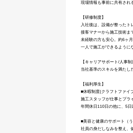
現場情報も事前に共有され
【研修制度】
入社後は、設備が整ったト
接客マナーから施工技術ま
未経験の方も安心。約6ヶ月
一人で施工ができるように
【キャリアサポート/人事制
当社基準のスキルを満たし
【福利厚生】
■休暇制度(クラフトファイ
施工スタッフが仕事とプラ
年間休日110日の他に、5
■美容と健康のサポート（
社員の身だしなみを整え、