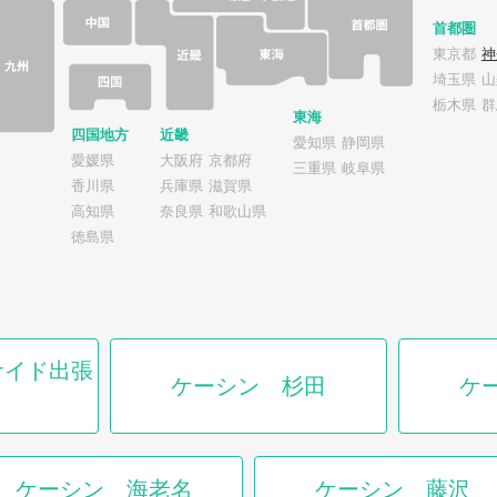
首都圏
東京都
神
埼玉県
山
栃木県
群
東海
四国地方
近畿
愛知県
静岡県
愛媛県
大阪府
京都府
三重県
岐阜県
香川県
兵庫県
滋賀県
高知県
奈良県
和歌山県
徳島県
サイド出張
ケーシン 杉田
ケ
ケーシン 海老名
ケーシン 藤沢