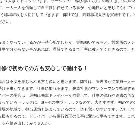
値より大きく下回っています。ケーシンの「居心地の良さ」の理由は、休みの
ず、一人一人を信頼して自主性に任せている事が、心地良いと感じてくれてい
と思う職場環境を大切にしていきます。弊社では、随時職場見学を実施中です。
ださい。
うまくやっていけるかが一番心配でしたが、実際働いてみると、営業所のメン
仕事で分からない事があれば、理解できるまで丁寧に教えてくださるので、と
研修で初めての方も安心して働ける！
場合は不安を感じられる方も多いと思います。弊社は、管理者が従業員一人一
受ける事ができます。仕事に慣れるまで、先輩社員がマンツーマンで指導する
イバーの場合は、最初は先輩ドライバーが同乗して、仕事の流れや道路の危な
っているトラックは、3t～4tの中型トラックなので、大きすぎず、初めて
近場の地域で、担当店舗も決まっているので、道も覚えやすいです。入社して
支援もあるので、ドライバーから運行管理の仕事に変わる事もできます。これ
一歩を踏み出してみませんか。