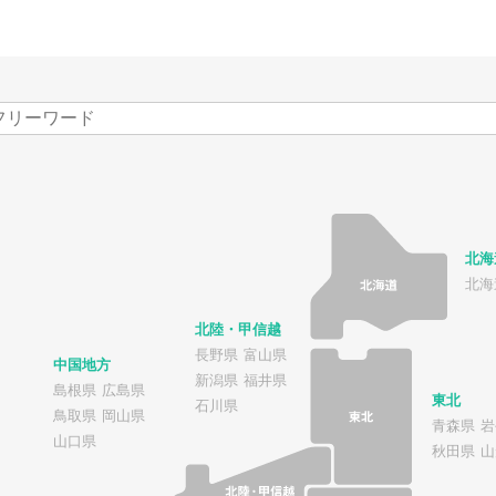
北海
北海
北陸・甲信越
長野県
富山県
中国地方
新潟県
福井県
島根県
広島県
東北
石川県
鳥取県
岡山県
青森県
岩
山口県
秋田県
山