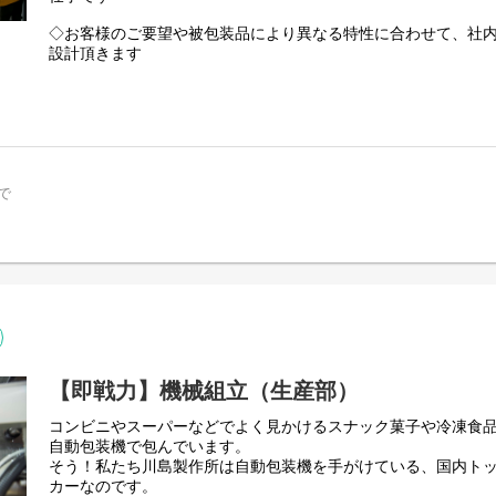
◇お客様のご要望や被包装品により異なる特性に合わせて、社
設計頂きます
◇リーダーや先輩社員のサポートは受けつつ、能力に合わせて
きます。知識やアイデアをかたちにできる仕事です
【当社の取引先】
株式会社明治・株式会社おやつカンパニー・カルビー株式会社
なにげなく手に取る誰もが知るあの商品にも、川島製作所の自
で
【当社について】
当社の創業は1912年です。「包装機」を日本で初めて作り、現
ングカンパニーとして、包装という側面から人々の生活を支え続
年以上にわたり、情熱を絶やすことなく「モノ作り」に取り組
は到達点はありません。「今日は昨日よりも良いものを、明日
作ろう」という意思をもち、常に最善・最高を目指して取り組
ンドを高め、一歩ずつ地道な改善を積み重ねていくことで、少
ことができるのです。
【即戦力】機械組立（生産部）
コンビニやスーパーなどでよく見かけるスナック菓子や冷凍食
自動包装機で包んでいます。
そう！私たち川島製作所は自動包装機を手がけている、国内ト
カーなのです。