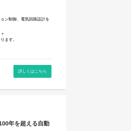
ション制御、電気回路設計を
＊＊
なります。
ています。「そこまでやる
納得いただける製品やサービ
詳しくはこちら
■CODESYSの使用経験
いく方
う出張）
スキル面やご経験を基にお任
00年を超える自動