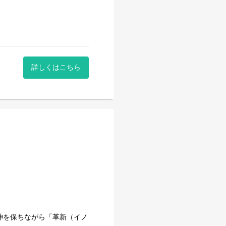
業行うスタッフを今回は募集
業、調整作業などに対してや
ける環境があります。
詳しくはこちら
「革新（イノベーション）」
す。これまでに400機種
から個人経営の店舗まで、多岐
何でも質問してください！
待ちしております
おります。そのためのあなた
を追求できる環境が整ってい
関わるすべての人にご納得い
神を保ちながら「革新（イノ