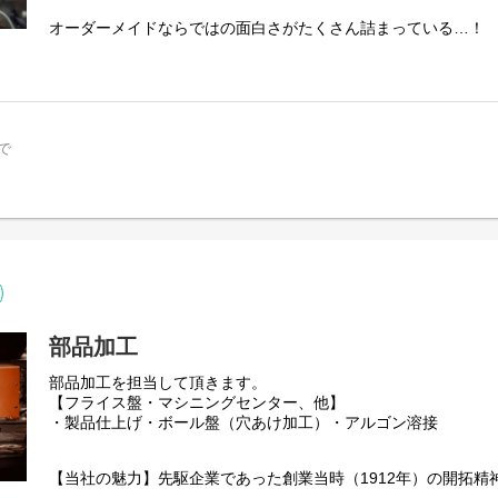
オーダーメイドならではの面白さがたくさん詰まっている…！
そんな包装機の組立作業、調整作業、お客様への納入試運転作
をしております。
◆仕事の魅力
他社と違い、機械は全てオーダーメイドなので包装機の組立作
りがいや面白さがあります。常に新しい機会に触れ、成長し続
で
◆当社の魅力
先駆企業であった創業当時（1912年）の開拓精神を保ちながら
によりさらなる可能性を追求し、包装の未来を創造し続けていま
余、45,000台を超える製品を生 み出してきました。大手企業
に渡るニーズに対応し社会に貢献しています。
◆配属先の職場環境
職場は機械いじりが好きな方ばかりなので、わからないことは
部品加工
◆対象となる方：機械組立・メンテナンス経験5年以上
当社の面接は、スキルより人柄を重視しております。ご応募お
部品加工を担当して頂きます。
将来的には、組織の中核を担いリードしていくことを期待して
【フライス盤・マシニングセンター、他】
が活躍できる環境、成長フィールドが弊社にはあります。
・製品仕上げ・ボール盤（穴あけ加工）・アルゴン溶接
【企業の想いについて】当社には、一人ひとりが自身の可能性
ます。「そこまでやるか、をつぎつぎと。」をコンセプトに、
【当社の魅力】先駆企業であった創業当時（1912年）の開拓精
ただける製品やサービスを追求しております。