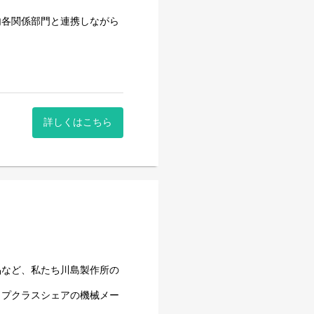
内各関係部門と連携しながら
設計業務の担当幅を広げてい
・株式会社湖池屋など、普段
動包装機が導入されています
詳しくはこちら
在に至るまで業界のリーディ
けてきました。同社は100
んできましたが、この仕事に
は今日よりもっと良いものを
み続ける。技術を磨き、マイ
しずつ成果を生み出していく
品など、私たち川島製作所の
ップクラスシェアの機械メー