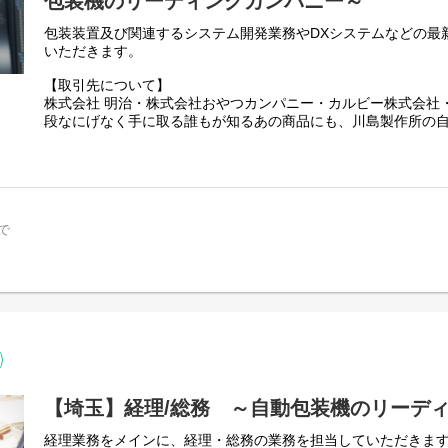
包装機のリーディングカンパニー～
包装装置及び関連するシステム開発業務やDXシステムなどの最
いただきます。
【取引先について】
株式会社 明治・株式会社おやつカンパニー・カルビー株式会社
段なにげなく手に取る誰もが知るあの商品にも、川島製作所の
す。
【当社について】
当社の創業は1912年です。「包装機」を日本で初めて作り、現
ングカンパニーとして、包装という側面から人々の生活を支え続
年以上にわたり、情熱を絶やすことなく「モノ作り」に取り組
で
は到達点はありません。「今日は昨日よりも良いものを、明日
作ろう」という意思をもち、常に最善・最高を目指して取り組
ンドを高め、一歩ずつ地道な改善を積み重ねていくことで、少
ことができるのです。
【埼玉】経理/総務 ～自動包装機のリーデ
経理業務をメインに、経理・総務の業務を担当していただきます