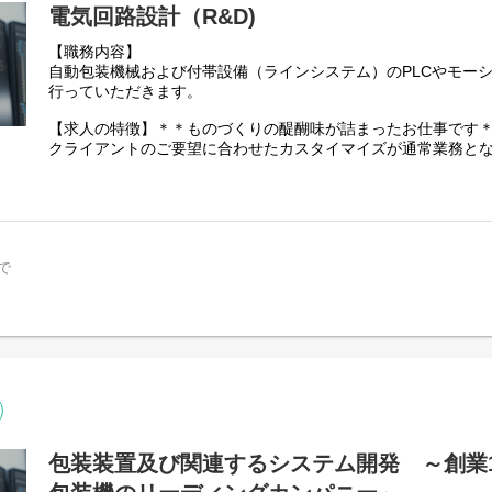
電気回路設計（R&D)
【職務内容】
自動包装機械および付帯設備（ラインシステム）のPLCやモー
行っていただきます。
【求人の特徴】＊＊ものづくりの醍醐味が詰まったお仕事です
クライアントのご要望に合わせたカスタイマイズが通常業務と
ご自身のご経験やアイデアをかたちにすることができます。
【企業の想いについて】
当社には、一人ひとりが自身の可能性を追求できる環境が整っ
か、をつぎつぎと。」をコンセプトに、関わるすべての人にご
スを追求しております。
で
【求める要件】
■PLCプログラム設計の実務経験 （４年以上）
加えて、以下いずれかのご経験がある方
■Sysmac Studioの使用経験 or ■モーション制御経験 or 
【求める人材像】
◇分からないことについても、意欲的・前向きに情報を取りに
◇１週間程度の出張が可能な方（顧客への機械・設備導入に伴
【入社後の活躍イメージについて】
基本的にＯＪＴとなります。案件はチーム体制で行なうため、
包装装置及び関連するシステム開発 ～創業1
せする内容を決定します。ご安心ください。