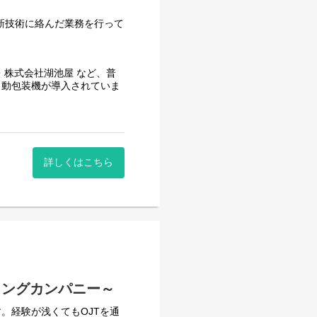
新技術に絡んだ業務を行って
・株式会社湖池屋 など、普
自動包装機が導入されていま
在に至るまで業界のリーディ
けてきました。同社は100
んできましたが、この仕事に
詳しくはこちら
は今日よりもっと良いものを
み続ける。技術を磨き、マイ
しずつ成果を生み出していく
ィングカンパニー～
。経験が浅くてもOJTを通