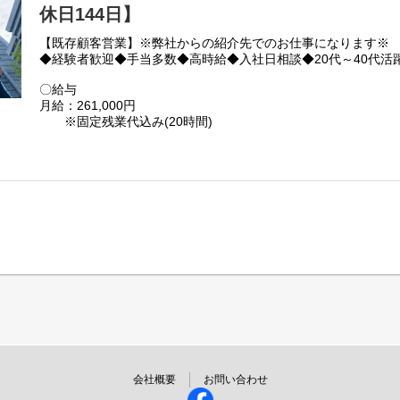
【4】採用！
休日144日】
【既存顧客営業】※弊社からの紹介先でのお仕事になります※
〇現場の雰囲気
◆経験者歓迎◆手当多数◆高時給◆入社日相談◆20代～40代活
優しいスタッフが多く、皆様メリハリをつけながら仲良く働い
わからないことは優しく丁寧に教えてもらえる環境です！
〇給与
月給：261,000円
※固定残業代込み(20時間)
■お問合せ先
※交通費全額支給
HP：
https://www.kantou.co.jp/
※賞与年2回(業績に応じて変動あり)
電話番号：0120-441-248
想定年収：3,654,000円
■お電話でのご応募・問合せ受付時間は 平日 9:00～18:00 で
※給与テーブルにより変動あり
じ。）
■「応募する」ボタンからは24時間ご応募いただけます。
〇業務内容
ダンボール印刷紙器製造業の営業ポジションをお願いします！
埼玉＆都心部エリア担当をお願いいたします。
新規営業1割：既存営業9割となり、安定して就業いただけます
1度でも営業職を経験していれば問題ありません◎
お気軽にご応募ください！
会社概要
お問い合わせ
〇アクセス