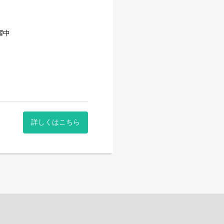
躍中
てくださっています◎
す。（GW・お盆は土日と同
詳しくはこちら
。