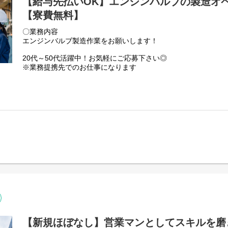
【給与先払いOK】エンジンバルブの製造オ
【寮費無料】
〇業務内容
エンジンバルブ製造作業をお願いします！
20代～50代活躍中！お気軽にご応募下さい◎
※業務提携先でのお仕事になります
〇給与
時給：1300円～
★給与前払い制度あり！
〇アクセス
菊川駅
※車・バイク・自転車通勤OK！
〇採用プロセス
【1】応募
【2】選考（土日祝を除いた翌営業日以降にお電話いたします
【3】面接（回数1～2回/WEB面接となります！）
【新規ほぼなし】営業マンとしてスキルを磨