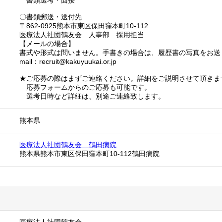
書類選考・面接
〇書類郵送・送付先
〒862-0925熊本市東区保田窪本町10-112
医療法人社団鶴友会 人事部 採用担当
【メールの場合】
書式や形式は問いません。手書きの場合は、履歴書の写真をお送
mail：recruit@kakuyuukai.or.jp
★ご応募の際はまずご連絡ください。詳細をご説明させて頂きま
応募フォームからのご応募も可能です。
選考日時など詳細は、別途ご連絡致します。
熊本県
医療法人社団鶴友会 鶴田病院
熊本県熊本市東区保田窪本町10-112鶴田病院