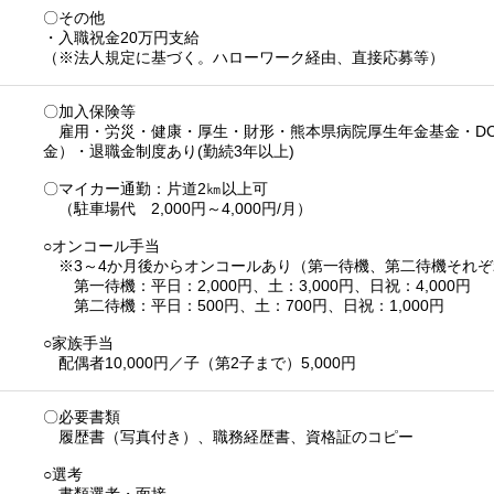
〇その他
・入職祝金20万円支給
（※法人規定に基づく。ハローワーク経由、直接応募等）
〇加入保険等
雇用・労災・健康・厚生・財形・熊本県病院厚生年金基金・D
金）・退職金制度あり(勤続3年以上)
〇マイカー通勤：片道2㎞以上可
（駐車場代 2,000円～4,000円/月）
○オンコール手当
※3～4か月後からオンコールあり（第一待機、第二待機それぞ
第一待機：平日：2,000円、土：3,000円、日祝：4,000円
第二待機：平日：500円、土：700円、日祝：1,000円
○家族手当
配偶者10,000円／子（第2子まで）5,000円
〇必要書類
履歴書（写真付き）、職務経歴書、資格証のコピー
○選考