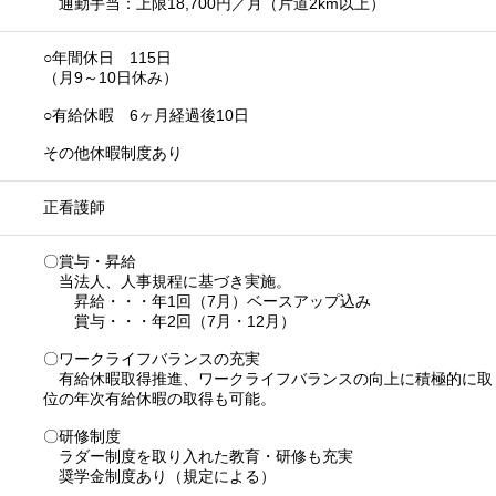
通勤手当：上限18,700円／月（片道2km以上）
○年間休日 115日
（月9～10日休み）
○有給休暇 6ヶ月経過後10日
その他休暇制度あり
正看護師
〇賞与・昇給
当法人、人事規程に基づき実施。
昇給・・・年1回（7月）ベースアップ込み
賞与・・・年2回（7月・12月）
〇ワークライフバランスの充実
有給休暇取得推進、ワークライフバランスの向上に積極的に取
位の年次有給休暇の取得も可能。
〇研修制度
ラダー制度を取り入れた教育・研修も充実
奨学金制度あり（規定による）