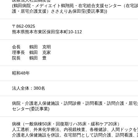
医療法人社団鶴友会
(鶴田病院・メディエイト鶴翔苑・在宅総合支援センター（在宅
護・居宅介護支援）ささえりあ保田窪(委託事業))
〒862-0925
熊本県熊本市東区保田窪本町10-112
会長 鶴田 克明
理事長 鶴田 克家
院長 鶴田 豊
昭和48年
法人全体：380名
病院・介護老人保健施設・訪問診療・訪問看護・訪問介護・居宅
センター(委託事業)
病棟（一般病棟50床・回復期リハ35床・緩和ケア20床）
人工透析、外来化学療法、内視鏡検査、各種健診、人間ドックを
介護老人保健施設を併設。在宅部門として訪問介護、訪問看護、