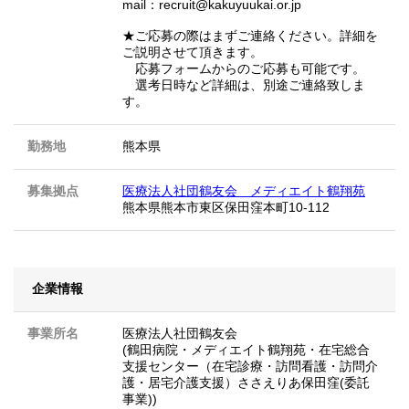
mail：recruit@kakuyuukai.or.jp
★ご応募の際はまずご連絡ください。詳細を
ご説明させて頂きます。
応募フォームからのご応募も可能です。
選考日時など詳細は、別途ご連絡致しま
す。
勤務地
熊本県
募集拠点
医療法人社団鶴友会 メディエイト鶴翔苑
熊本県熊本市東区保田窪本町10-112
企業情報
事業所名
医療法人社団鶴友会
(鶴田病院・メディエイト鶴翔苑・在宅総合
支援センター（在宅診療・訪問看護・訪問介
護・居宅介護支援）ささえりあ保田窪(委託
事業))