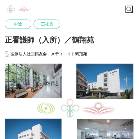
中途
正社員
正看護師（入所）／鶴翔苑
医療法人社団鶴友会 メディエイト鶴翔苑