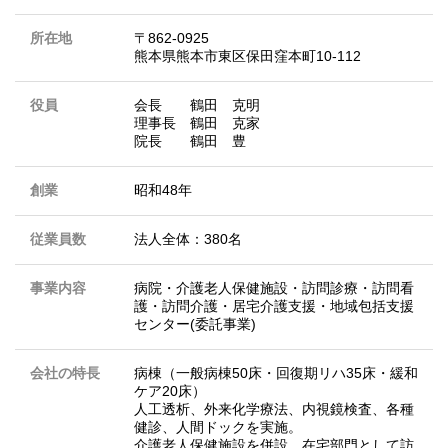
所在地
〒862-0925
熊本県熊本市東区保田窪本町10-112
役員
会長 鶴田 克明
理事長 鶴田 克家
院長 鶴田 豊
創業
昭和48年
従業員数
法人全体：380名
事業内容
病院・介護老人保健施設・訪問診療・訪問看
護・訪問介護・居宅介護支援・地域包括支援
センター(委託事業)
会社の特長
病棟（一般病棟50床・回復期リハ35床・緩和
ケア20床）
人工透析、外来化学療法、内視鏡検査、各種
健診、人間ドックを実施。
介護老人保健施設を併設。在宅部門として訪