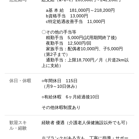
a基 本 給 181,000円～218,200円
b資格手当 13,000円
c特定処遇改善手当 11,000円
〇その他の手当等
精勤手当 5,000円(試用期間終了後)
夜勤手当 12,500円/回
家族手当：配偶者10,000円、子5,000円
（第2子まで）
通勤手当：上限18,700円／月（片道2km以
上に支給）
休日・休暇
○年間休日 115日
（月9～10日休み）
○有給休暇 6ヶ月経過後10日
その他休暇制度あり
歓迎スキ
経験者 優遇（介護老人保健施設以外でも可）
ル・経験
※ブランクがある方も、丁寧に指導・サポー