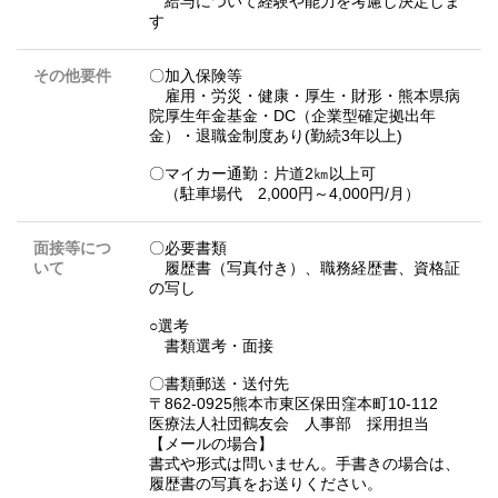
給与について経験や能力を考慮し決定しま
す
その他要件
〇加入保険等
雇用・労災・健康・厚生・財形・熊本県病
院厚生年金基金・DC（企業型確定拠出年
金）・退職金制度あり(勤続3年以上)
〇マイカー通勤：片道2㎞以上可
（駐車場代 2,000円～4,000円/月）
面接等につ
〇必要書類
いて
履歴書（写真付き）、職務経歴書、資格証
の写し
○選考
書類選考・面接
〇書類郵送・送付先
〒862-0925熊本市東区保田窪本町10-112
医療法人社団鶴友会 人事部 採用担当
【メールの場合】
書式や形式は問いません。手書きの場合は、
履歴書の写真をお送りください。