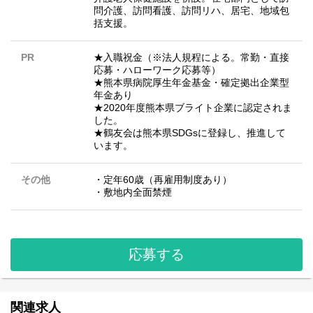
問介護、訪問看護、訪問リハ、居宅、地域包
括支援。
PR
★入職祝金（※法人規程による。常勤・直接
応募・ハローワーク応募等）
★熊本県病院厚生年金基金・確定拠出企業型
年金あり
★2020年度熊本県ブライト企業に認定されま
した。
★鶴友会は熊本県SDGsに登録し、推進して
います。
その他
・定年60歳（再雇用制度あり）
・敷地内全面禁煙
応募する
関連求人